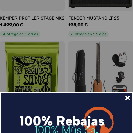
KEMPER PROFILER STAGE MK2
FENDER MUSTANG LT 25
Precio
1.499,00 €
Precio
198,00 €
habitual
habitual
Entrega en 1-2 días
Entrega en 1-2 días
●
●
Ernie Ball Juego Eléctrica
DONNER HUSH-I Silent Guitar
Slinky Regular 10-46
Caoba
Precio
9,00 €
Precio
339,00 €