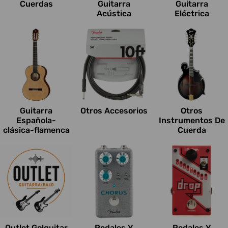
Cuerdas
Guitarra
Guitarra
Acústica
Eléctrica
Guitarra
Otros Accesorios
Otros
Española-
Instrumentos De
clásica-flamenca
Cuerda
Outlet Go!guitar
Pedales Y
Pedales Y