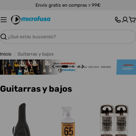
Saltar
Envío gratis en compras > 99€
al
contenido
C
Buscar
Inicio
Guitarras y bajos
C
Guitarras y bajos
o
l
e
c