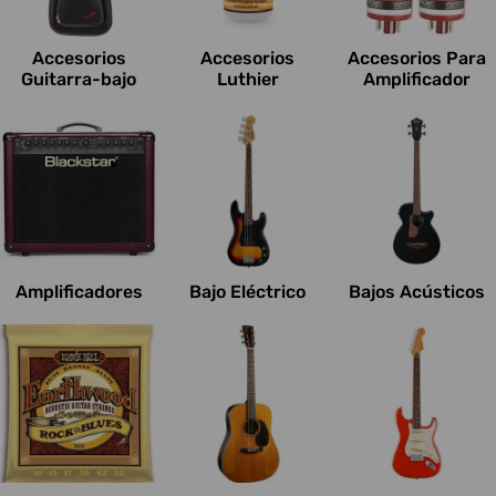
c
i
Accesorios
Accesorios
Accesorios Para
o
Guitarra-bajo
Luthier
Amplificador
n
e
s
:
Amplificadores
Bajo Eléctrico
Bajos Acústicos