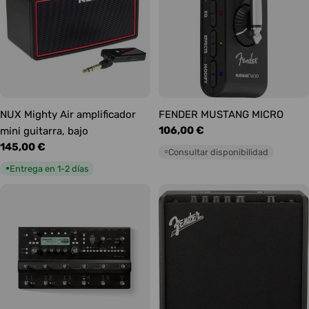
NUX Mighty Air amplificador
FENDER MUSTANG MICRO
Precio
106,00 €
mini guitarra, bajo
habitual
Precio
145,00 €
Consultar disponibilidad
○
habitual
Entrega en 1-2 días
●