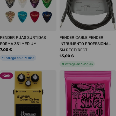
FENDER PÚAS SURTIDAS
FENDER CABLE FENDER
FORMA 351 MEDIUM
INTRUMENTO PROFESIONAL
Precio
7,00 €
3M RECT/RECT
habitual
Precio
13,00 €
Entrega en 5-9 días
●
habitual
Entrega en 1-2 días
●
-26%