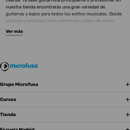
cuerda. Ya seas guitarrista principiante o profesional, en
nuestra tienda encontrarás una gran variedad de
guitarras y bajos para todos los estilos musicales. Desde
clásicas y acústicas hasta eléctricas y bajos de cinco
cuerdas, contamos con las mejores marcas del mercado.
Ver más
Complementa tu instrumento con amplificadores de
calidad y una amplia gama de efectos para crear tu propio
sonido.
Grupo Microfusa
Cursos
Tienda
Escuela Madrid