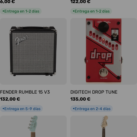
Precio
6,00 €
Precio
122,00 €
habitual
habitual
Entrega en 1-2 días
Entrega en 1-2 días
●
●
FENDER RUMBLE 15 V3
DIGITECH DROP TUNE
Precio
132,00 €
Precio
135,00 €
habitual
habitual
Entrega en 5-9 días
Entrega en 2-4 días
●
●