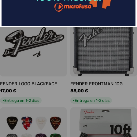
habitual
habitual
Entrega en 5-9 días
Entrega en 1-2 días
●
●
FENDER LOGO BLACKFACE
FENDER FRONTMAN 10G
Precio
17,00 €
Precio
88,00 €
habitual
habitual
Entrega en 1-2 días
Entrega en 1-2 días
●
●