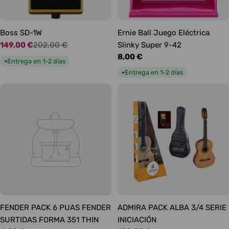
Boss SD-1W
Ernie Ball Juego Eléctrica
149,00 €
202,00 €
Slinky Super 9-42
Precio
Precio
Precio
8,00 €
de
habitual
Entrega en 1-2 días
●
habitual
oferta
Entrega en 1-2 días
●
FENDER PACK 6 PUAS FENDER
ADMIRA PACK ALBA 3/4 SERIE
SURTIDAS FORMA 351 THIN
INICIACIÓN