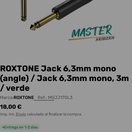
ROXTONE Jack 6,3mm mono
(angle) / Jack 6,3mm mono, 3m
/ verde
Marca:
ROXTONE
Ref.:
MGJJ170L3
Precio
18,00 €
habitual
Imp. inc.
Envío
calculado al finalizar la compra.
Entrega en 1-2 días
●