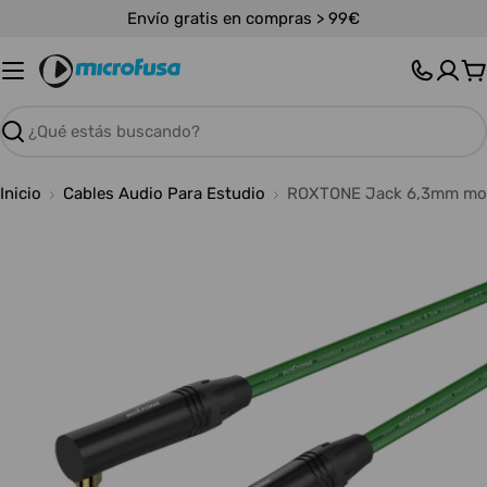
Saltar
Envío gratis en compras > 99€
al
contenido
C
Buscar
Inicio
Cables Audio Para Estudio
ROXTONE Jack 6,3mm mono
Abrir medios 0 en modal