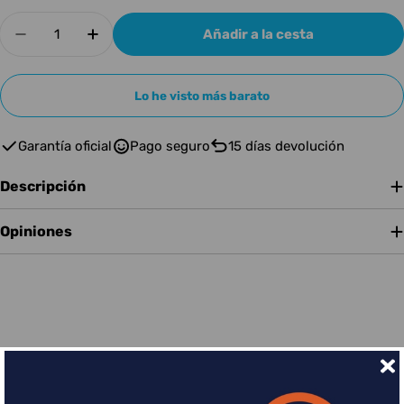
Cantidad
Añadir a la cesta
Disminuir cantidad para ROXTONE Jack 6,3mm 
Aumentar cantidad para ROXTONE Jack
Lo he visto más barato
Garantía oficial
Pago seguro
15 días devolución
Descripción
Opiniones
Financia tus compras con Sequra