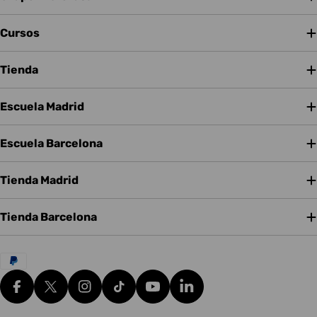
Cursos
Tienda
Escuela Madrid
Escuela Barcelona
Tienda Madrid
Tienda Barcelona
Métodos
de
pago
Facebook
X (Twitter)
Instagram
tiktok
YouTube
Translation missing: es.g