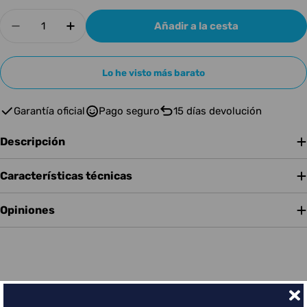
Cantidad
Añadir a la cesta
Disminuir cantidad para FENDER CABLE FEND
Aumentar cantidad para FENDER CA
Lo he visto más barato
Garantía oficial
Pago seguro
15 días devolución
Descripción
Características técnicas
Opiniones