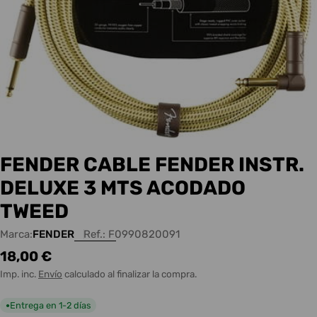
FENDER CABLE FENDER INSTR.
DELUXE 3 MTS ACODADO
TWEED
Marca:
FENDER
Ref.:
F0990820091
Precio
18,00 €
habitual
Imp. inc.
Envío
calculado al finalizar la compra.
Entrega en 1-2 días
●