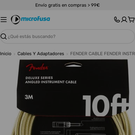
Saltar
Envío gratis en compras > 99€
al
contenido
C
Buscar
Inicio
Cables Y Adaptadores
FENDER CABLE FENDER INSTR
Abrir medios 0 en modal