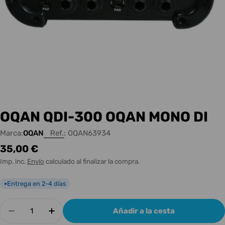
OQAN QDI-300 OQAN MONO DI
Marca:
OQAN
Ref.:
OQAN63934
Precio
35,00 €
habitual
Imp. inc.
Envío
calculado al finalizar la compra.
Entrega en 2-4 días
●
Cantidad
Añadir a la cesta
Disminuir