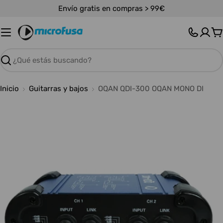
Saltar
Envío gratis en compras > 99€
al
contenido
C
Buscar
Inicio
Guitarras y bajos
OQAN QDI-300 OQAN MONO DI
Abrir medios 0 en modal