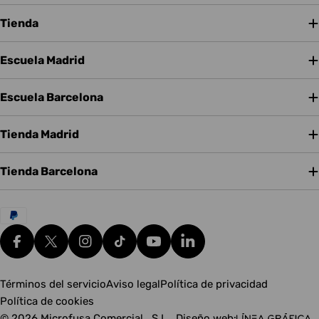
Tienda
Escuela Madrid
Escuela Barcelona
Tienda Madrid
Tienda Barcelona
Métodos
de
pago
Facebook
X (Twitter)
Instagram
tiktok
YouTube
Translation missing: es.g
Términos del servicio
Aviso legal
Política de privacidad
Política de cookies
© 2026
Microfusa Comercial , S.L.
.
Diseño web: