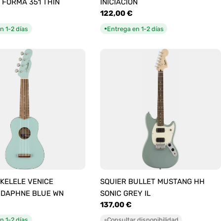
 FORMA 351 THIN
INICIACIÓN
Precio
122,00 €
habitual
n 1-2 días
Entrega en 1-2 días
●
KELELE VENICE
SQUIER BULLET MUSTANG HH
 DAPHNE BLUE WN
SONIC GREY IL
Precio
137,00 €
habitual
n 1-2 días
Consultar disponibilidad
○