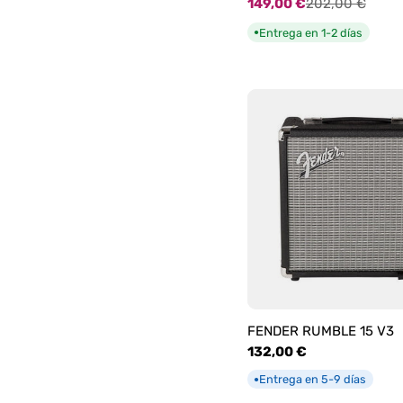
149,00 €
202,00 €
Precio
Precio
de
habitual
Entrega en 1-2 días
●
oferta
FENDER RUMBLE 15 V3
Precio
132,00 €
habitual
Entrega en 5-9 días
●