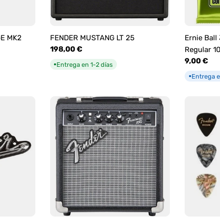
GE MK2
FENDER MUSTANG LT 25
Ernie Ball
Precio
198,00 €
Regular 1
habitual
Precio
9,00 €
Entrega en 1-2 días
●
habitual
Entrega e
●