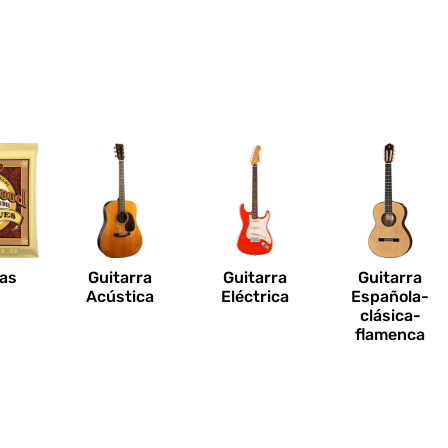
n
as
Guitarra
Guitarra
Guitarra
Acústica
Eléctrica
Española-
clásica-
flamenca