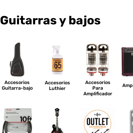
C
Guitarras y bajos
o
l
e
c
Accesorios
Accesorios
Accesorios
Ampl
c
Guitarra-bajo
Para
Luthier
Amplificador
i
o