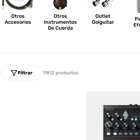
n
e
Otros
Outlet
Otros
P
Accesorios
Go!guitar
Instrumentos
Ef
s
De Cuerda
:
Filtrar
11812 productos