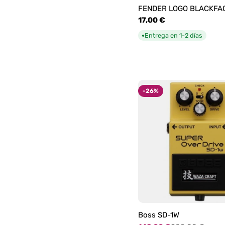
FENDER LOGO BLACKFA
Precio
17,00 €
habitual
Entrega en 1-2 días
●
-26%
Boss SD-1W