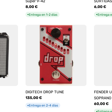
Super 9-42
SURTIDAS
Precio
8,00 €
Precio
6,00 €
habitual
habitual
Entrega en 1-2 días
Entrega e
●
●
DIGITECH DROP TUNE
FENDER U
Precio
135,00 €
SOPRANO
habitual
Precio
60,00 €
Entrega en 2-4 días
●
habitual
Entrega e
●