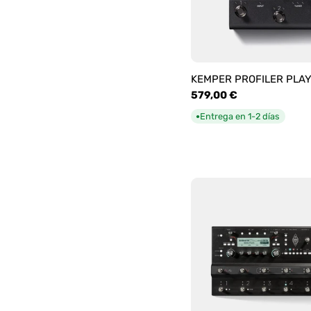
KEMPER PROFILER PLA
Precio
579,00 €
habitual
Entrega en 1-2 días
●