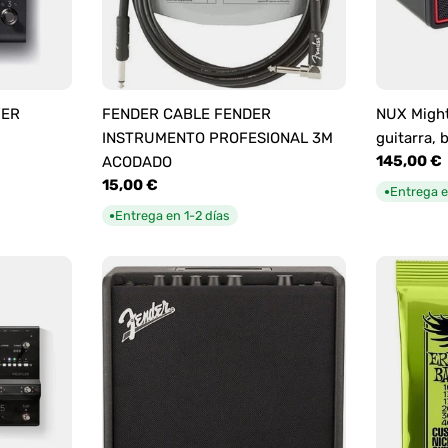
YER
FENDER CABLE FENDER
NUX Might
INSTRUMENTO PROFESIONAL 3M
guitarra, 
Precio
145,00 €
ACODADO
habitual
Precio
15,00 €
Entrega e
●
habitual
Entrega en 1-2 días
●