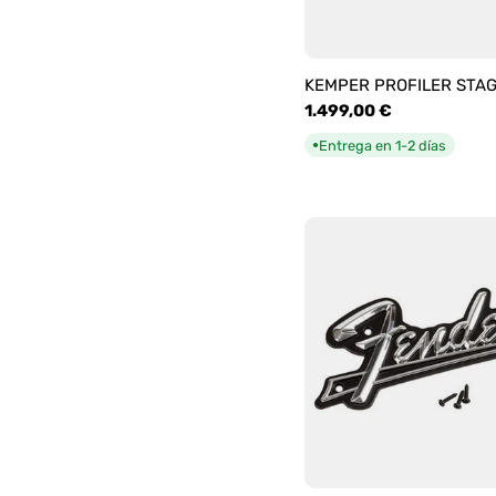
KEMPER PROFILER STA
Precio
1.499,00 €
habitual
Entrega en 1-2 días
●