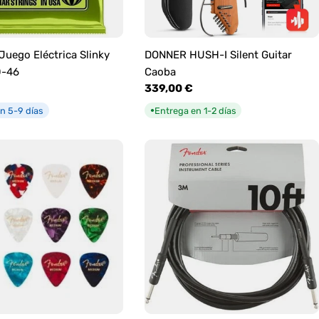
 Juego Eléctrica Slinky
DONNER HUSH-I Silent Guitar
0-46
Caoba
Precio
339,00 €
habitual
n 5-9 días
Entrega en 1-2 días
●