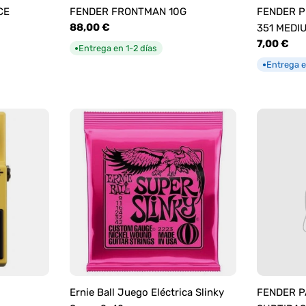
CE
FENDER FRONTMAN 10G
FENDER P
Precio
88,00 €
351 MEDI
habitual
Precio
7,00 €
Entrega en 1-2 días
●
habitual
Entrega e
●
Ernie Ball Juego Eléctrica Slinky
FENDER P