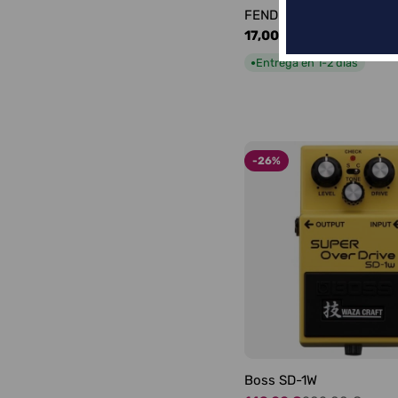
FENDER LOGO BLACKFA
Precio
17,00 €
habitual
Entrega en 1-2 días
●
-26%
Boss SD-1W