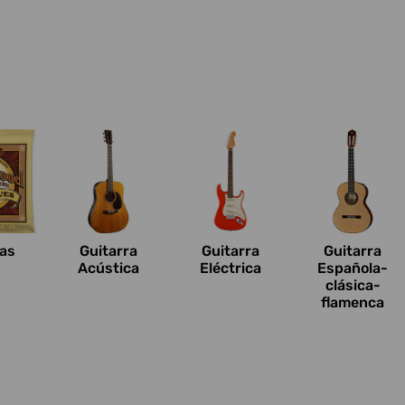
n
as
Guitarra
Guitarra
Guitarra
Acústica
Eléctrica
Española-
clásica-
flamenca