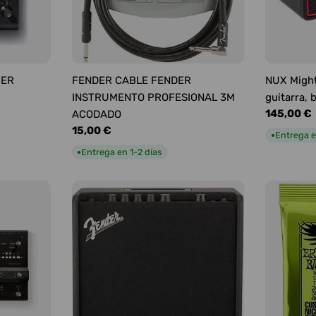
YER
FENDER CABLE FENDER
NUX Might
INSTRUMENTO PROFESIONAL 3M
guitarra, 
Precio
145,00 €
ACODADO
habitual
Precio
15,00 €
Entrega e
●
habitual
Entrega en 1-2 días
●