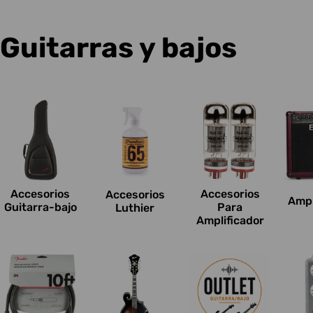
C
Guitarras y bajos
o
l
e
c
Accesorios
Accesorios
Accesorios
Ampl
c
Guitarra-bajo
Para
Luthier
Amplificador
i
o