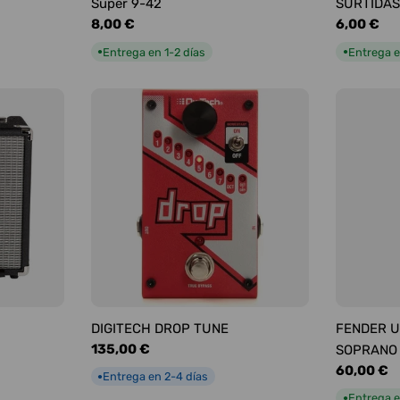
Super 9-42
SURTIDAS
Precio
8,00 €
Precio
6,00 €
habitual
habitual
Entrega en 1-2 días
Entrega e
●
●
DIGITECH DROP TUNE
FENDER U
Precio
135,00 €
SOPRANO
habitual
Precio
60,00 €
Entrega en 2-4 días
●
habitual
Entrega e
●