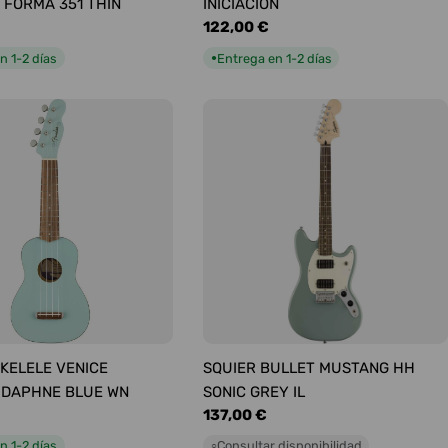
 FORMA 351 THIN
INICIACIÓN
Precio
122,00 €
habitual
n 1-2 días
Entrega en 1-2 días
●
KELELE VENICE
SQUIER BULLET MUSTANG HH
 DAPHNE BLUE WN
SONIC GREY IL
Precio
137,00 €
habitual
n 1-2 días
Consultar disponibilidad
○