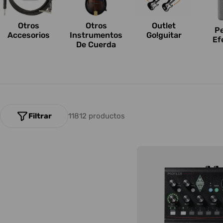
n
e
Otros
Outlet
Otros
P
Accesorios
Go!guitar
Instrumentos
Ef
s
De Cuerda
:
Filtrar
11812 productos