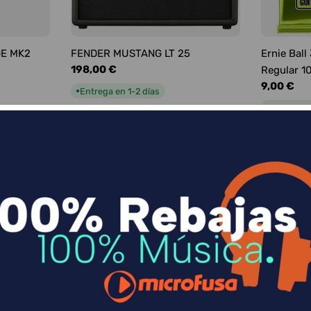
GE MK2
FENDER MUSTANG LT 25
Ernie Ball
Precio
198,00 €
Regular 1
habitual
Precio
9,00 €
Entrega en 1-2 días
●
habitual
Entrega e
●