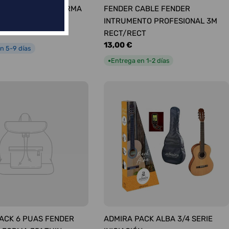
ÚAS SURTIDAS FORMA
FENDER CABLE FENDER
UM
INTRUMENTO PROFESIONAL 3M
RECT/RECT
Precio
13,00 €
n 5-9 días
habitual
Entrega en 1-2 días
●
ACK 6 PUAS FENDER
ADMIRA PACK ALBA 3/4 SERIE