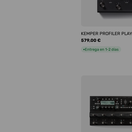
KEMPER PROFILER PLA
Precio
579,00 €
habitual
Entrega en 1-2 días
●