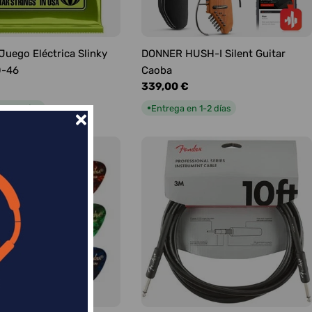
 Juego Eléctrica Slinky
DONNER HUSH-I Silent Guitar
0-46
Caoba
Precio
339,00 €
habitual
n 1-2 días
Entrega en 1-2 días
●