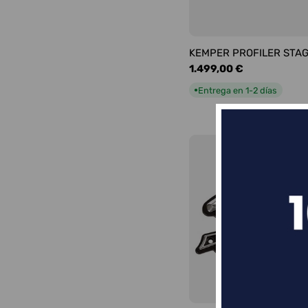
KEMPER PROFILER STA
Precio
1.499,00 €
habitual
Entrega en 1-2 días
●