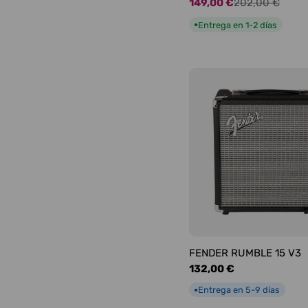
149,00 €
202,00 €
Precio
Precio
de
habitual
Entrega en 1-2 días
●
oferta
FENDER RUMBLE 15 V3
Precio
132,00 €
habitual
Entrega en 5-9 días
●