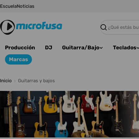
Saltar
Escuela
Noticias
al
contenido
Buscar
Producción
DJ
Guitarra/Bajo
Teclados
Marcas
Inicio
Guitarras y bajos