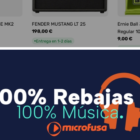
GE MK2
FENDER MUSTANG LT 25
Ernie Ball
Precio
198,00 €
Regular 1
habitual
Precio
9,00 €
Entrega en 1-2 días
●
habitual
Entrega e
●