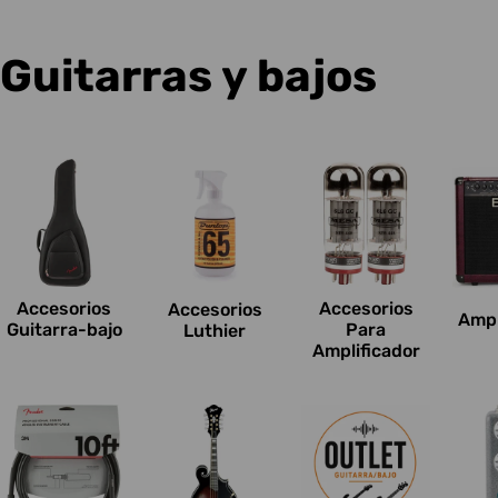
C
Guitarras y bajos
o
l
e
c
Accesorios
Accesorios
Accesorios
Ampl
c
Guitarra-bajo
Para
Luthier
Amplificador
i
o