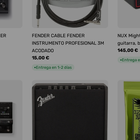
YER
FENDER CABLE FENDER
NUX Might
INSTRUMENTO PROFESIONAL 3M
guitarra, 
Precio
145,00 €
ACODADO
habitual
Precio
15,00 €
Entrega e
●
habitual
Entrega en 1-2 días
●