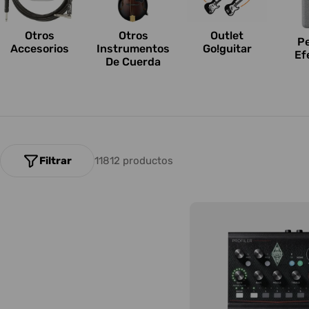
n
e
Otros
Outlet
Otros
P
Accesorios
Go!guitar
Instrumentos
Ef
s
De Cuerda
:
Filtrar
11812 productos