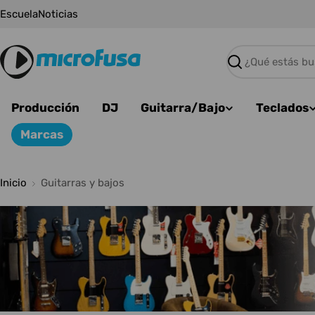
Saltar
Escuela
Noticias
al
contenido
Buscar
Producción
DJ
Guitarra/Bajo
Teclados
Marcas
Inicio
Guitarras y bajos