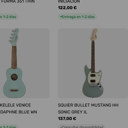
 FORMA 351 THIN
INICIACIÓN
Precio
122,00 €
habitual
n 1-2 días
Entrega en 1-2 días
●
KELELE VENICE
SQUIER BULLET MUSTANG HH
 DAPHNE BLUE WN
SONIC GREY IL
Precio
137,00 €
habitual
n 1-2 días
Consultar disponibilidad
○