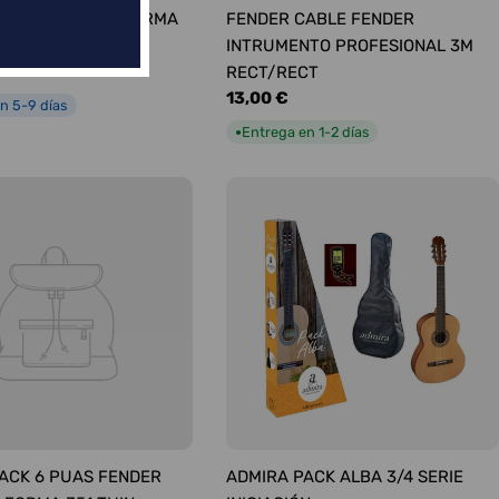
ÚAS SURTIDAS FORMA
FENDER CABLE FENDER
UM
INTRUMENTO PROFESIONAL 3M
RECT/RECT
Precio
13,00 €
n 5-9 días
habitual
Entrega en 1-2 días
●
ACK 6 PUAS FENDER
ADMIRA PACK ALBA 3/4 SERIE