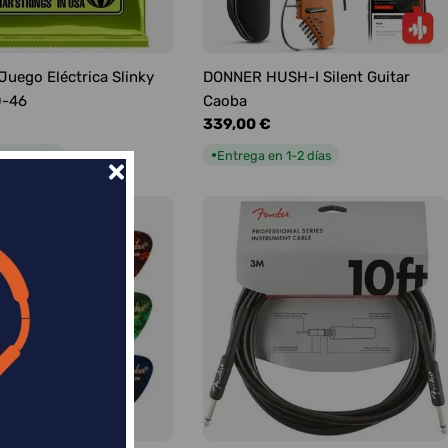
 Juego Eléctrica Slinky
DONNER HUSH-I Silent Guitar
0-46
Caoba
Precio
339,00 €
habitual
n 1-2 días
Entrega en 1-2 días
●