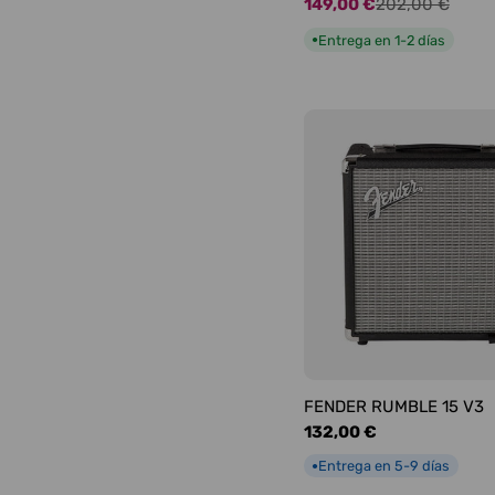
149,00 €
202,00 €
Precio
Precio
de
habitual
Entrega en 1-2 días
●
oferta
FENDER RUMBLE 15 V3
Precio
132,00 €
habitual
Entrega en 5-9 días
●