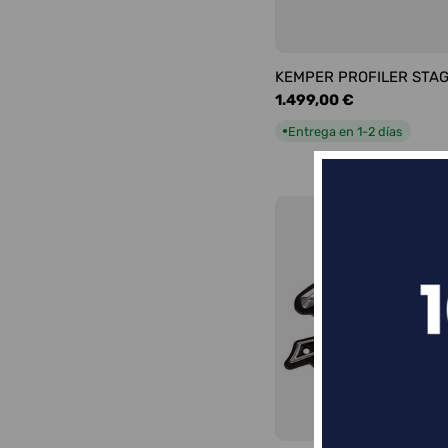
KEMPER PROFILER STA
Precio
1.499,00 €
habitual
Entrega en 1-2 días
●