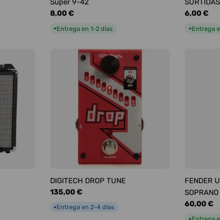
Super 9-42
SURTIDAS
Precio
8,00 €
Precio
6,00 €
habitual
habitual
Entrega en 1-2 días
Entrega e
●
●
DIGITECH DROP TUNE
FENDER U
Precio
135,00 €
SOPRANO
habitual
Precio
60,00 €
Entrega en 2-4 días
●
habitual
Entrega e
●