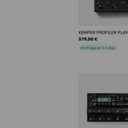
KEMPER PROFILER PLA
Precio
579,00 €
habitual
Entrega en 1-2 días
●