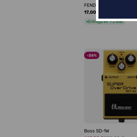
FENDER LOGO BLACKFA
Precio
17,00 €
habitual
Entrega en 1-2 días
●
-26%
Boss SD-1W