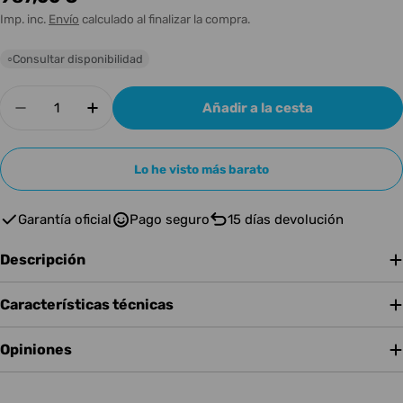
habitual
Imp. inc.
Envío
calculado al finalizar la compra.
Consultar disponibilidad
○
Cantidad
Añadir a la cesta
Disminuir cantidad para GR GUITAR COMBO AC
Aumentar cantidad para GR GUITAR 
Lo he visto más barato
Garantía oficial
Pago seguro
15 días devolución
Descripción
Características técnicas
Opiniones