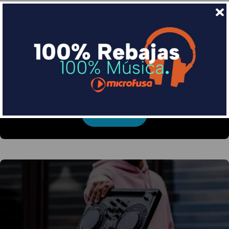
Financia tus compras con Sequra
Divide en 3 sin coste o hasta en 18 meses por una
pequeña cuota al mes con Sequra
Más info