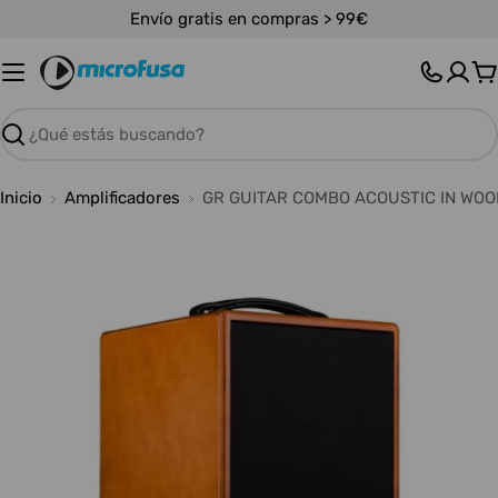
Saltar
Envío gratis en compras > 99€
al
contenido
C
Buscar
Inicio
Amplificadores
GR GUITAR COMBO ACOUSTIC IN WOO
Abrir medios 0 en modal