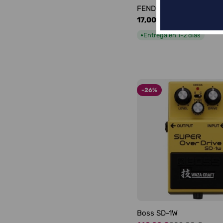
FENDER LOGO BLACKFA
Precio
17,00 €
habitual
Entrega en 1-2 días
●
-26%
Boss SD-1W