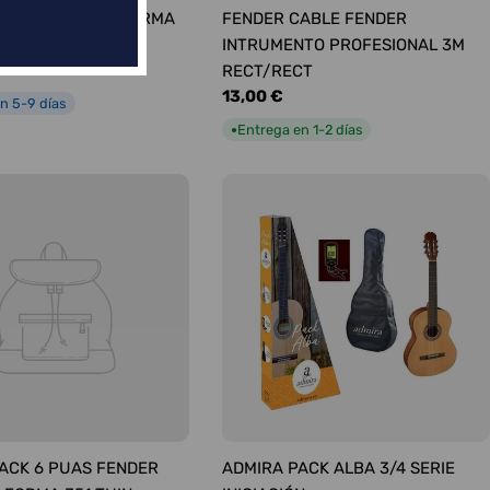
ÚAS SURTIDAS FORMA
FENDER CABLE FENDER
UM
INTRUMENTO PROFESIONAL 3M
RECT/RECT
Precio
13,00 €
n 5-9 días
habitual
Entrega en 1-2 días
●
ACK 6 PUAS FENDER
ADMIRA PACK ALBA 3/4 SERIE