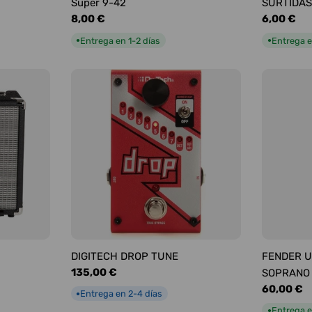
Super 9-42
SURTIDAS
Precio
8,00 €
Precio
6,00 €
habitual
habitual
Entrega en 1-2 días
Entrega e
●
●
DIGITECH DROP TUNE
FENDER U
Precio
135,00 €
SOPRANO
habitual
Precio
60,00 €
Entrega en 2-4 días
●
habitual
Entrega e
●