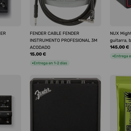
YER
FENDER CABLE FENDER
NUX Might
INSTRUMENTO PROFESIONAL 3M
guitarra, 
Precio
145,00 €
ACODADO
habitual
Precio
15,00 €
Entrega e
●
habitual
Entrega en 1-2 días
●