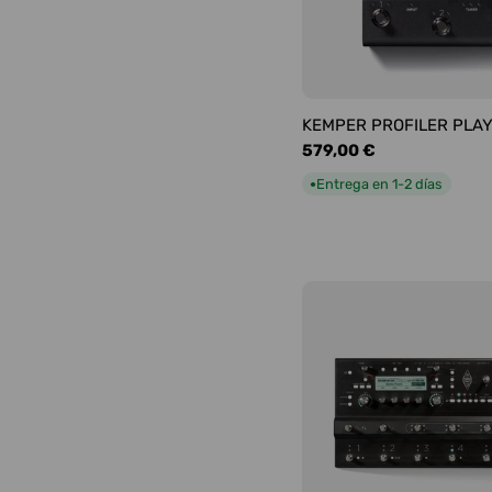
KEMPER PROFILER PLA
Precio
579,00 €
habitual
Entrega en 1-2 días
●