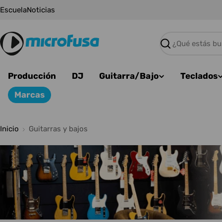
Saltar
Escuela
Noticias
al
contenido
Buscar
Producción
DJ
Guitarra/Bajo
Teclados
Marcas
Inicio
Guitarras y bajos