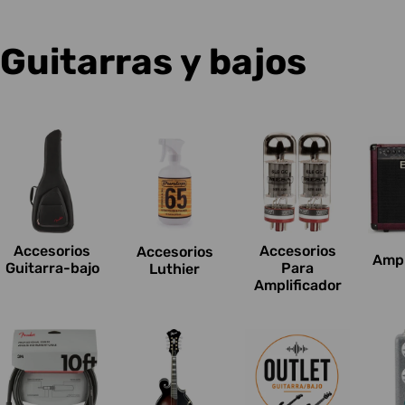
C
Guitarras y bajos
o
l
e
c
Accesorios
Accesorios
Accesorios
Ampl
c
Guitarra-bajo
Para
Luthier
Amplificador
i
o