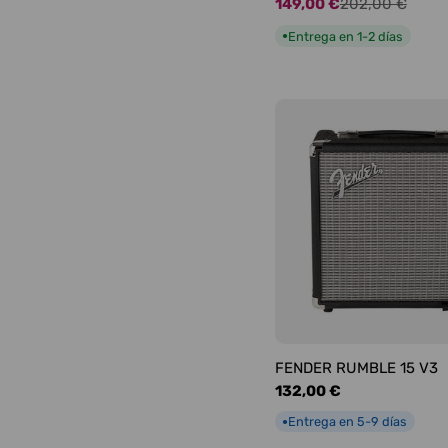
149,00 €
202,00 €
Precio
Precio
de
habitual
Entrega en 1-2 días
●
oferta
FENDER RUMBLE 15 V3
Precio
132,00 €
habitual
Entrega en 5-9 días
●