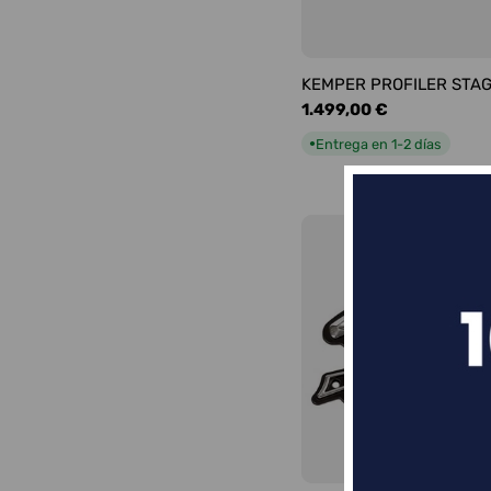
KEMPER PROFILER STA
Precio
1.499,00 €
habitual
Entrega en 1-2 días
●