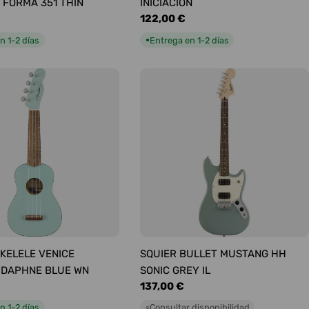
 FORMA 351 THIN
INICIACIÓN
Precio
122,00 €
habitual
n 1-2 días
Entrega en 1-2 días
●
KELELE VENICE
SQUIER BULLET MUSTANG HH
 DAPHNE BLUE WN
SONIC GREY IL
Precio
137,00 €
habitual
n 1-2 días
Consultar disponibilidad
○