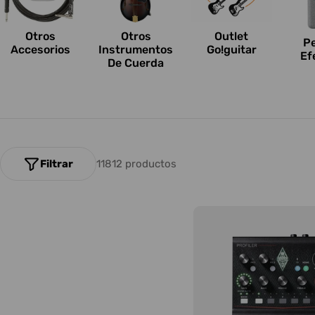
n
e
Otros
Outlet
Otros
P
Accesorios
Go!guitar
Instrumentos
Ef
s
De Cuerda
:
Filtrar
11812 productos