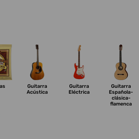
n
as
Guitarra
Guitarra
Guitarra
Acústica
Eléctrica
Española-
clásica-
flamenca