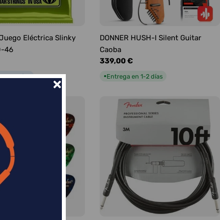
 Juego Eléctrica Slinky
DONNER HUSH-I Silent Guitar
0-46
Caoba
Precio
339,00 €
habitual
n 5-9 días
Entrega en 1-2 días
●