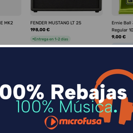
GE MK2
FENDER MUSTANG LT 25
Ernie Ball
Precio
198,00 €
Regular 1
habitual
Precio
9,00 €
Entrega en 1-2 días
●
habitual
Entrega e
●