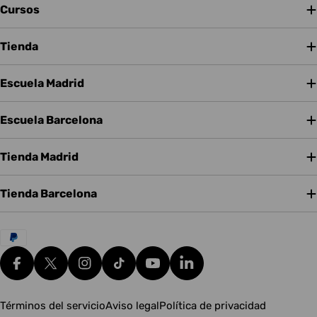
Cursos
Tienda
Escuela Madrid
Escuela Barcelona
Tienda Madrid
Tienda Barcelona
Métodos
de
pago
Facebook
X (Twitter)
Instagram
tiktok
YouTube
Translation missing: es.g
Términos del servicio
Aviso legal
Política de privacidad