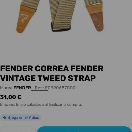
FENDER CORREA FENDER
VINTAGE TWEED STRAP
Marca:
FENDER
Ref.:
F0990687000
Precio
31,00 €
habitual
Imp. inc.
Envío
calculado al finalizar la compra.
Entrega en 5-9 días
●
Cantidad