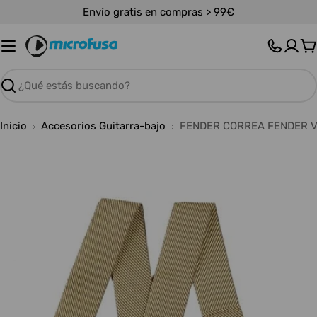
Saltar
Envío gratis en compras > 99€
al
contenido
C
Buscar
Inicio
Accesorios Guitarra-bajo
FENDER CORREA FENDER V
Abrir medios 0 en modal