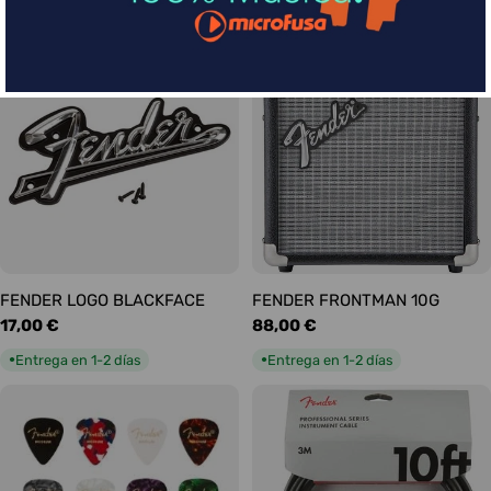
habitual
habitual
Entrega en 5-9 días
Entrega en 1-2 días
●
●
FENDER LOGO BLACKFACE
FENDER FRONTMAN 10G
Precio
17,00 €
Precio
88,00 €
habitual
habitual
Entrega en 1-2 días
Entrega en 1-2 días
●
●