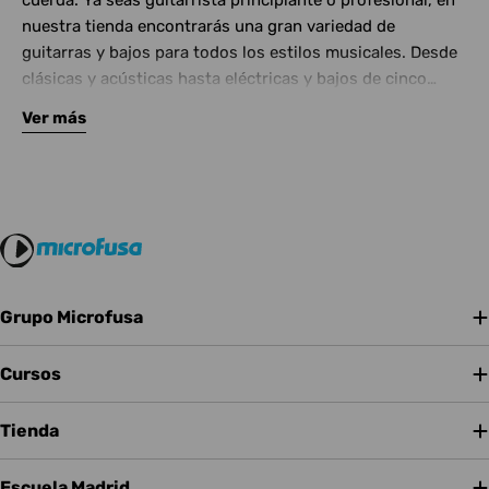
cuerda. Ya seas guitarrista principiante o profesional, en
nuestra tienda encontrarás una gran variedad de
guitarras y bajos para todos los estilos musicales. Desde
clásicas y acústicas hasta eléctricas y bajos de cinco
cuerdas, contamos con las mejores marcas del mercado.
Ver más
Complementa tu instrumento con amplificadores de
calidad y una amplia gama de efectos para crear tu propio
sonido.
Grupo Microfusa
Cursos
Tienda
Escuela Madrid