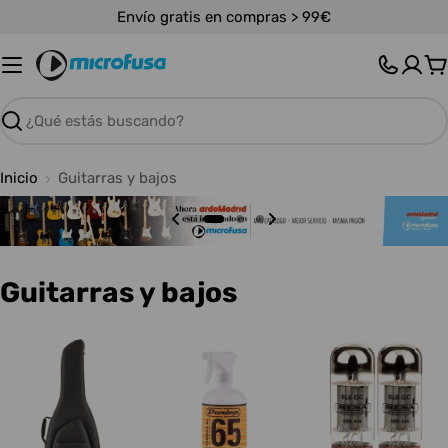
Saltar
Envío gratis en compras > 99€
al
contenido
C
Buscar
Inicio
Guitarras y bajos
C
Guitarras y bajos
o
l
e
c