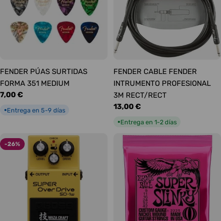
FENDER PÚAS SURTIDAS
FENDER CABLE FENDER
FORMA 351 MEDIUM
INTRUMENTO PROFESIONAL
Precio
7,00 €
3M RECT/RECT
habitual
Precio
13,00 €
Entrega en 5-9 días
●
habitual
Entrega en 1-2 días
●
-26%