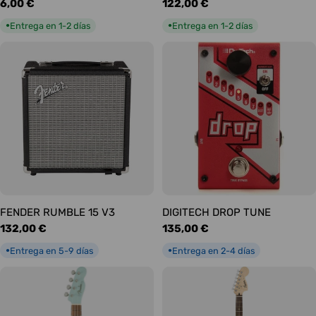
Precio
6,00 €
Precio
122,00 €
habitual
habitual
Entrega en 1-2 días
Entrega en 1-2 días
●
●
FENDER RUMBLE 15 V3
DIGITECH DROP TUNE
Precio
132,00 €
Precio
135,00 €
habitual
habitual
Entrega en 5-9 días
Entrega en 2-4 días
●
●