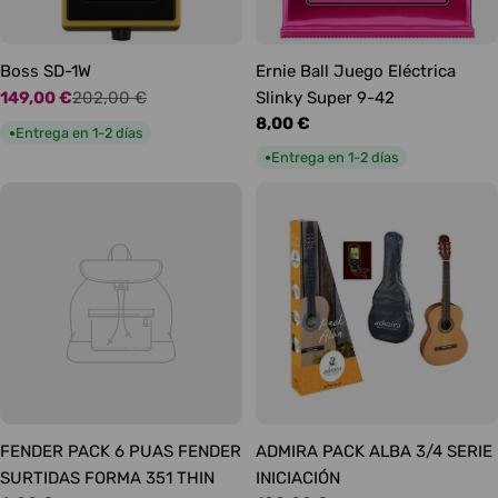
Boss SD-1W
Ernie Ball Juego Eléctrica
149,00 €
202,00 €
Slinky Super 9-42
Precio
Precio
Precio
8,00 €
de
habitual
Entrega en 1-2 días
●
habitual
oferta
Entrega en 1-2 días
●
FENDER PACK 6 PUAS FENDER
ADMIRA PACK ALBA 3/4 SERIE
SURTIDAS FORMA 351 THIN
INICIACIÓN