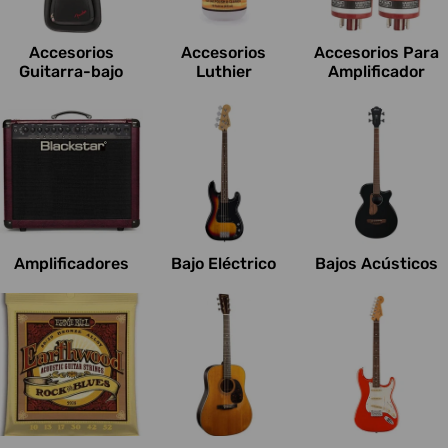
c
i
Accesorios
Accesorios
Accesorios Para
o
Guitarra-bajo
Luthier
Amplificador
n
e
s
:
Amplificadores
Bajo Eléctrico
Bajos Acústicos