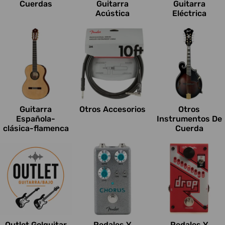
Cuerdas
Guitarra
Guitarra
Acústica
Eléctrica
Guitarra
Otros Accesorios
Otros
Española-
Instrumentos De
clásica-flamenca
Cuerda
Outlet Go!guitar
Pedales Y
Pedales Y