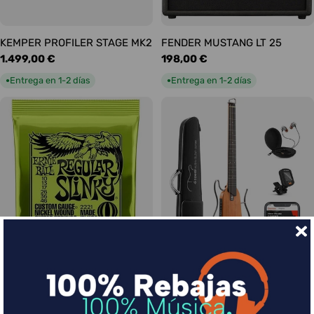
KEMPER PROFILER STAGE MK2
FENDER MUSTANG LT 25
Precio
1.499,00 €
Precio
198,00 €
habitual
habitual
Entrega en 1-2 días
Entrega en 1-2 días
●
●
Ernie Ball Juego Eléctrica
DONNER HUSH-I Silent Guitar
Slinky Regular 10-46
Caoba
Precio
9,00 €
Precio
339,00 €