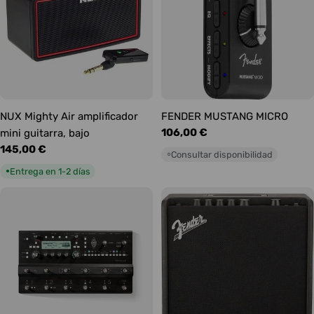
NUX Mighty Air amplificador
FENDER MUSTANG MICRO
Precio
106,00 €
mini guitarra, bajo
habitual
Precio
145,00 €
Consultar disponibilidad
○
habitual
Entrega en 1-2 días
●