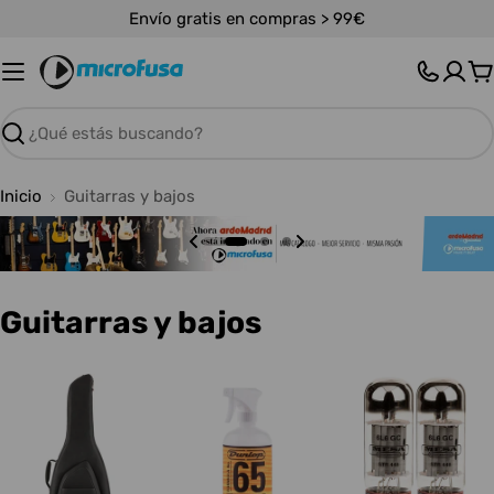
Saltar
Envío gratis en compras > 99€
al
contenido
C
Buscar
Inicio
Guitarras y bajos
C
Guitarras y bajos
o
l
e
c