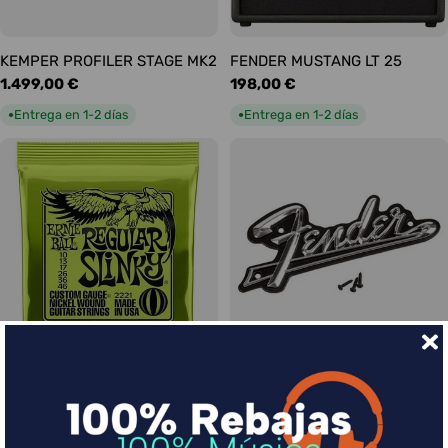
KEMPER PROFILER STAGE MK2
FENDER MUSTANG LT 25
Precio
1.499,00 €
Precio
198,00 €
habitual
habitual
Entrega en 1-2 días
Entrega en 1-2 días
●
●
Ernie Ball Juego Eléctrica
FENDER LOGO BLACKFACE
Precio
17,00 €
Slinky Regular 10-46
habitual
Precio
9,00 €
Entrega en 1-2 días
●