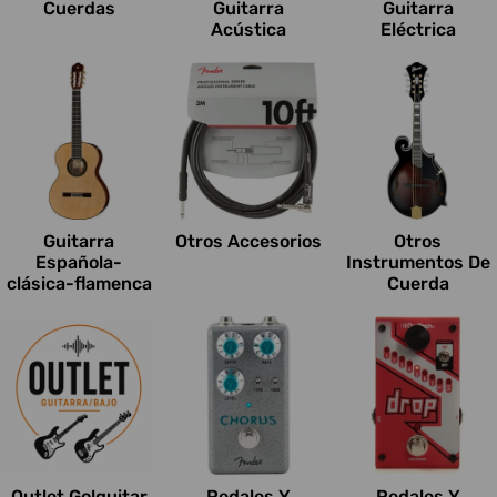
Cuerdas
Guitarra
Guitarra
Acústica
Eléctrica
Guitarra
Otros Accesorios
Otros
Española-
Instrumentos De
clásica-flamenca
Cuerda
Outlet Go!guitar
Pedales Y
Pedales Y