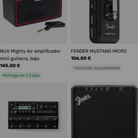
NUX Mighty Air amplificador
FENDER MUSTANG MICRO
Precio
106,00 €
mini guitarra, bajo
habitual
Precio
145,00 €
Consultar disponibilidad
○
habitual
Entrega en 1-2 días
●