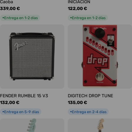
Caoba
INICIACIÓN
Precio
339,00 €
Precio
122,00 €
habitual
habitual
Entrega en 1-2 días
Entrega en 1-2 días
●
●
FENDER RUMBLE 15 V3
DIGITECH DROP TUNE
Precio
132,00 €
Precio
135,00 €
habitual
habitual
Entrega en 5-9 días
Entrega en 2-4 días
●
●