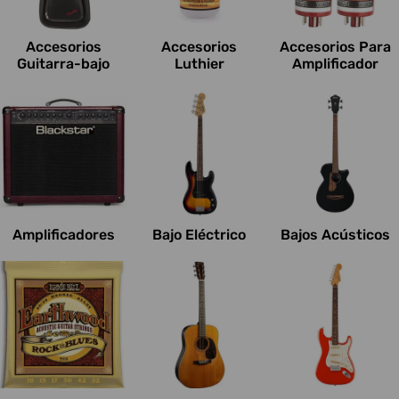
c
i
Accesorios
Accesorios
Accesorios Para
o
Guitarra-bajo
Luthier
Amplificador
n
e
s
:
Amplificadores
Bajo Eléctrico
Bajos Acústicos