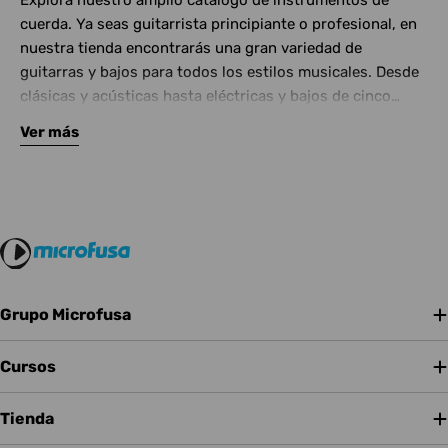
Explora nuestro amplio catálogo de instrumentos de
cuerda. Ya seas guitarrista principiante o profesional, en
nuestra tienda encontrarás una gran variedad de
guitarras y bajos para todos los estilos musicales. Desde
clásicas y acústicas hasta eléctricas y bajos de cinco
cuerdas, contamos con las mejores marcas del mercado.
Ver más
Complementa tu instrumento con amplificadores de
calidad y una amplia gama de efectos para crear tu propio
sonido.
Grupo Microfusa
Cursos
Tienda