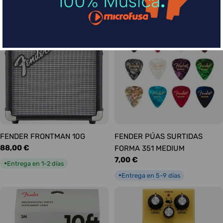
habitual
Entrega en 1-2 días
●
FENDER FRONTMAN 10G
FENDER PÚAS SURTIDAS
Precio
88,00 €
FORMA 351 MEDIUM
habitual
Precio
7,00 €
Entrega en 1-2 días
●
habitual
Entrega en 5-9 días
●