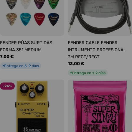
FENDER PÚAS SURTIDAS
FENDER CABLE FENDER
FORMA 351 MEDIUM
INTRUMENTO PROFESIONAL
Precio
7,00 €
3M RECT/RECT
habitual
Precio
13,00 €
Entrega en 5-9 días
●
habitual
Entrega en 1-2 días
●
-26%