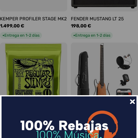
KEMPER PROFILER STAGE MK2
FENDER MUSTANG LT 25
Precio
1.499,00 €
Precio
198,00 €
habitual
habitual
Entrega en 1-2 días
Entrega en 1-2 días
●
●
Ernie Ball Juego Eléctrica
DONNER HUSH-I Silent Guitar
Slinky Regular 10-46
Caoba
Precio
9,00 €
Precio
339,00 €