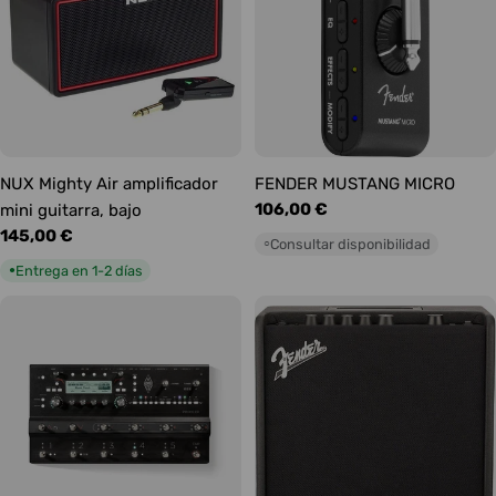
NUX Mighty Air amplificador
FENDER MUSTANG MICRO
Precio
106,00 €
mini guitarra, bajo
habitual
Precio
145,00 €
Consultar disponibilidad
○
habitual
Entrega en 1-2 días
●