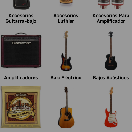
c
i
Accesorios
Accesorios
Accesorios Para
o
Guitarra-bajo
Luthier
Amplificador
n
e
s
:
Amplificadores
Bajo Eléctrico
Bajos Acústicos