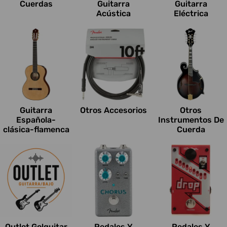
Cuerdas
Guitarra
Guitarra
Acústica
Eléctrica
Guitarra
Otros Accesorios
Otros
Española-
Instrumentos De
clásica-flamenca
Cuerda
Outlet Go!guitar
Pedales Y
Pedales Y