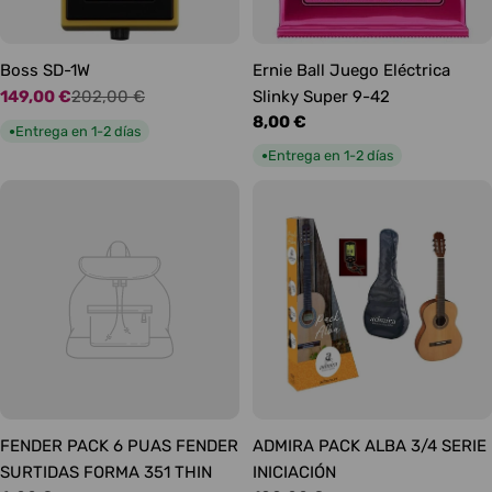
Boss SD-1W
Ernie Ball Juego Eléctrica
149,00 €
202,00 €
Slinky Super 9-42
Precio
Precio
Precio
8,00 €
de
habitual
Entrega en 1-2 días
●
habitual
oferta
Entrega en 1-2 días
●
FENDER PACK 6 PUAS FENDER
ADMIRA PACK ALBA 3/4 SERIE
SURTIDAS FORMA 351 THIN
INICIACIÓN