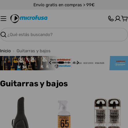
Saltar
Envío gratis en compras > 99€
al
contenido
C
Buscar
Inicio
Guitarras y bajos
C
Guitarras y bajos
o
l
e
c