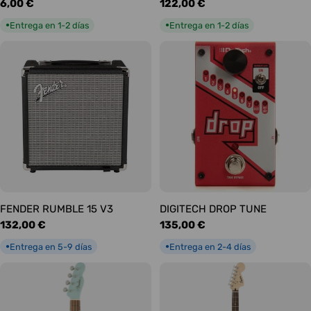
Precio
6,00 €
Precio
122,00 €
habitual
habitual
Entrega en 1-2 días
Entrega en 1-2 días
●
●
FENDER RUMBLE 15 V3
DIGITECH DROP TUNE
Precio
132,00 €
Precio
135,00 €
habitual
habitual
Entrega en 5-9 días
Entrega en 2-4 días
●
●