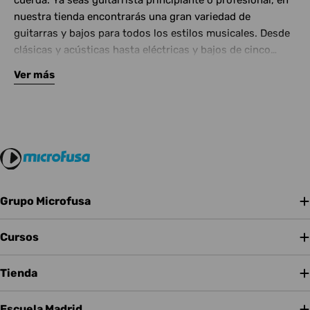
cuerda. Ya seas guitarrista principiante o profesional, en
nuestra tienda encontrarás una gran variedad de
guitarras y bajos para todos los estilos musicales. Desde
clásicas y acústicas hasta eléctricas y bajos de cinco
cuerdas, contamos con las mejores marcas del mercado.
Ver más
Complementa tu instrumento con amplificadores de
calidad y una amplia gama de efectos para crear tu propio
sonido.
Grupo Microfusa
Cursos
Tienda
Escuela Madrid