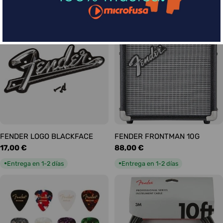
habitual
habitual
Entrega en 1-2 días
Entrega en 1-2 días
●
●
FENDER LOGO BLACKFACE
FENDER FRONTMAN 10G
Precio
17,00 €
Precio
88,00 €
habitual
habitual
Entrega en 1-2 días
Entrega en 1-2 días
●
●