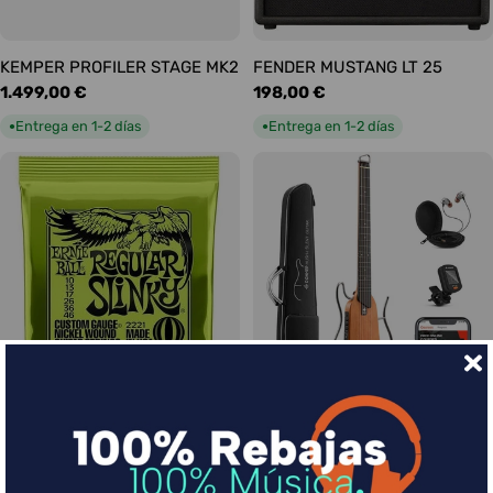
KEMPER PROFILER STAGE MK2
FENDER MUSTANG LT 25
Precio
1.499,00 €
Precio
198,00 €
habitual
habitual
Entrega en 1-2 días
Entrega en 1-2 días
●
●
Ernie Ball Juego Eléctrica
DONNER HUSH-I Silent Guitar
Slinky Regular 10-46
Caoba
Precio
9,00 €
Precio
339,00 €