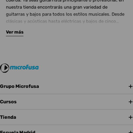
cuerda. Ya seas guitarrista principiante o profesional, en
nuestra tienda encontrarás una gran variedad de
guitarras y bajos para todos los estilos musicales. Desde
clásicas y acústicas hasta eléctricas y bajos de cinco
cuerdas, contamos con las mejores marcas del mercado.
Ver más
Complementa tu instrumento con amplificadores de
calidad y una amplia gama de efectos para crear tu propio
sonido.
Grupo Microfusa
Cursos
Tienda
Escuela Madrid