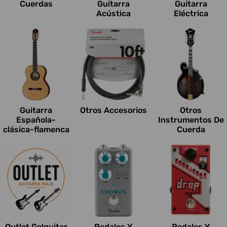
Cuerdas
Guitarra
Guitarra
Acústica
Eléctrica
Guitarra
Otros Accesorios
Otros
Española-
Instrumentos De
clásica-flamenca
Cuerda
Outlet Go!guitar
Pedales Y
Pedales Y