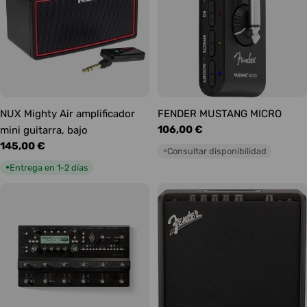
NUX Mighty Air amplificador
FENDER MUSTANG MICRO
Precio
106,00 €
mini guitarra, bajo
habitual
Precio
145,00 €
Consultar disponibilidad
○
habitual
Entrega en 1-2 días
●