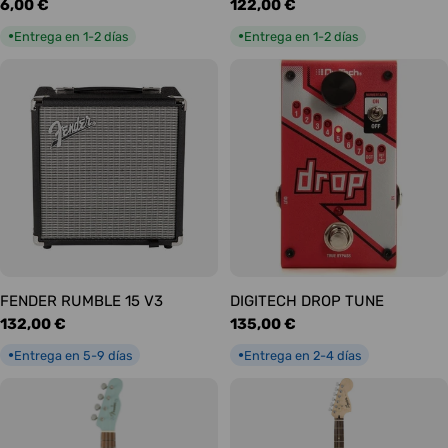
Precio
6,00 €
Precio
122,00 €
habitual
habitual
Entrega en 1-2 días
Entrega en 1-2 días
●
●
FENDER RUMBLE 15 V3
DIGITECH DROP TUNE
Precio
132,00 €
Precio
135,00 €
habitual
habitual
Entrega en 5-9 días
Entrega en 2-4 días
●
●