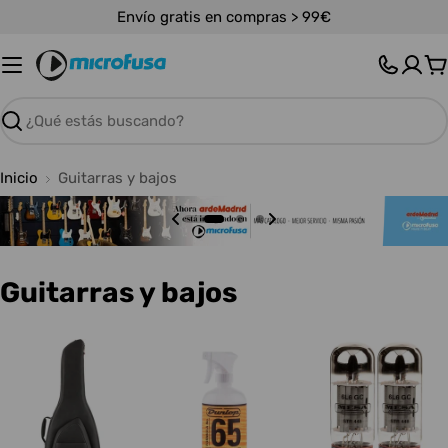
Saltar
Envío gratis en compras > 99€
al
contenido
C
Buscar
Inicio
Guitarras y bajos
C
Guitarras y bajos
o
l
e
c