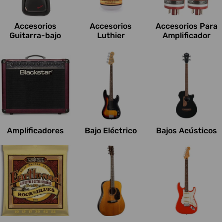
c
i
Accesorios
Accesorios
Accesorios Para
o
Guitarra-bajo
Luthier
Amplificador
n
e
s
:
Amplificadores
Bajo Eléctrico
Bajos Acústicos