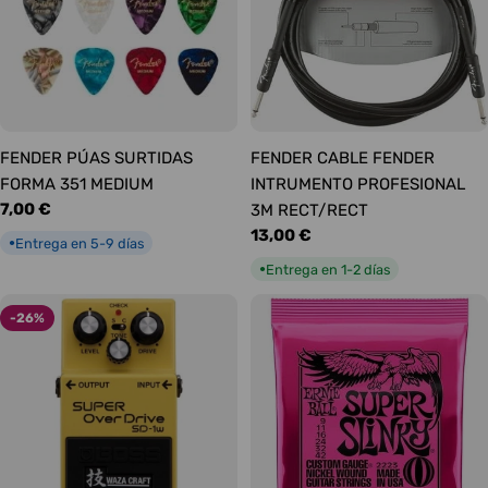
FENDER PÚAS SURTIDAS
FENDER CABLE FENDER
FORMA 351 MEDIUM
INTRUMENTO PROFESIONAL
Precio
7,00 €
3M RECT/RECT
habitual
Precio
13,00 €
Entrega en 5-9 días
●
habitual
Entrega en 1-2 días
●
-26%