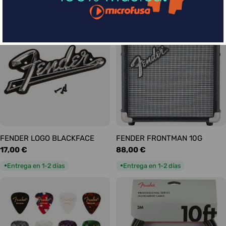
habitual
habitual
Entrega en 1-2 días
Entrega en 1-2 días
●
●
FENDER LOGO BLACKFACE
FENDER FRONTMAN 10G
Precio
17,00 €
Precio
88,00 €
habitual
habitual
Entrega en 1-2 días
Entrega en 1-2 días
●
●