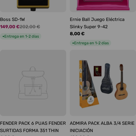
Boss SD-1W
Ernie Ball Juego Eléctrica
149,00 €
202,00 €
Slinky Super 9-42
Precio
Precio
Precio
8,00 €
de
habitual
Entrega en 1-2 días
●
habitual
oferta
Entrega en 1-2 días
●
FENDER PACK 6 PUAS FENDER
ADMIRA PACK ALBA 3/4 SERIE
SURTIDAS FORMA 351 THIN
INICIACIÓN