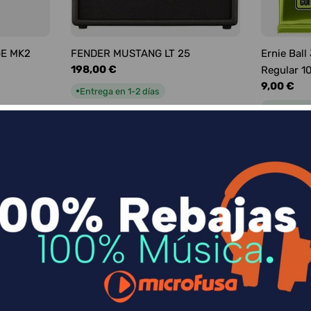
GE MK2
FENDER MUSTANG LT 25
Ernie Ball
Precio
198,00 €
Regular 1
habitual
Precio
9,00 €
Entrega en 1-2 días
●
habitual
Entrega e
●