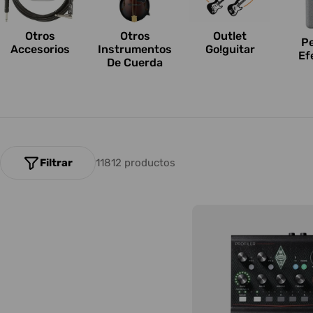
n
e
Otros
Outlet
Otros
P
Accesorios
Go!guitar
Instrumentos
Ef
s
De Cuerda
:
Filtrar
11812 productos