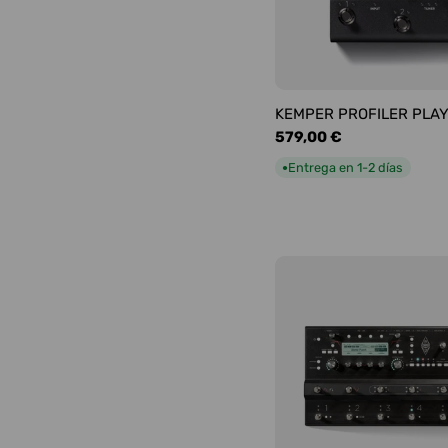
KEMPER PROFILER PLA
Precio
579,00 €
habitual
Entrega en 1-2 días
●