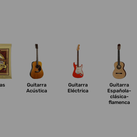
n
as
Guitarra
Guitarra
Guitarra
Acústica
Eléctrica
Española-
clásica-
flamenca