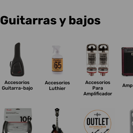
C
Guitarras y bajos
o
l
e
c
Accesorios
Accesorios
Accesorios
Ampl
c
Guitarra-bajo
Para
Luthier
Amplificador
i
o