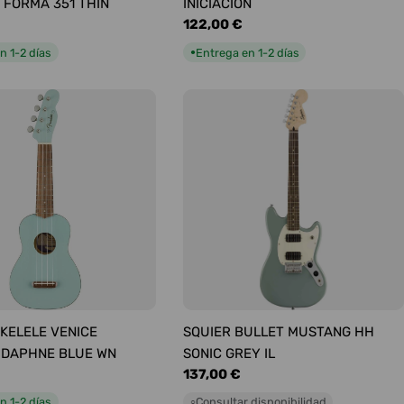
 FORMA 351 THIN
INICIACIÓN
Precio
122,00 €
habitual
n 1-2 días
Entrega en 1-2 días
●
KELELE VENICE
SQUIER BULLET MUSTANG HH
 DAPHNE BLUE WN
SONIC GREY IL
Precio
137,00 €
habitual
n 1-2 días
Consultar disponibilidad
○