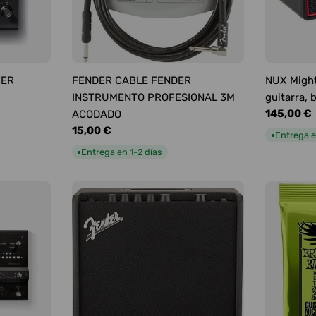
YER
FENDER CABLE FENDER
NUX Might
INSTRUMENTO PROFESIONAL 3M
guitarra, 
Precio
145,00 €
ACODADO
habitual
Precio
15,00 €
Entrega e
●
habitual
Entrega en 1-2 días
●