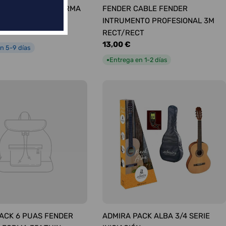
ÚAS SURTIDAS FORMA
FENDER CABLE FENDER
UM
INTRUMENTO PROFESIONAL 3M
RECT/RECT
Precio
13,00 €
n 5-9 días
habitual
Entrega en 1-2 días
●
ACK 6 PUAS FENDER
ADMIRA PACK ALBA 3/4 SERIE