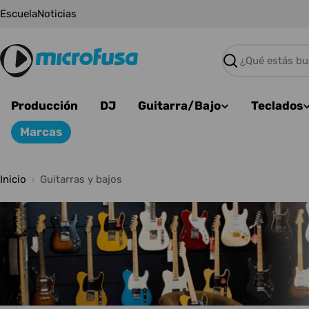
Saltar
Escuela
Noticias
al
contenido
Buscar
Producción
DJ
Guitarra/Bajo
Teclados
Marcas
Inicio
Guitarras y bajos