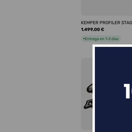
KEMPER PROFILER STA
Precio
1.499,00 €
habitual
Entrega en 1-2 días
●