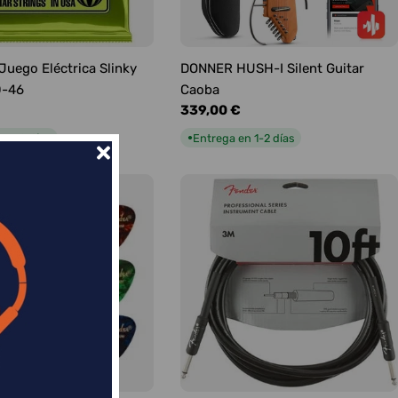
 Juego Eléctrica Slinky
DONNER HUSH-I Silent Guitar
0-46
Caoba
Precio
339,00 €
habitual
n 1-2 días
Entrega en 1-2 días
●