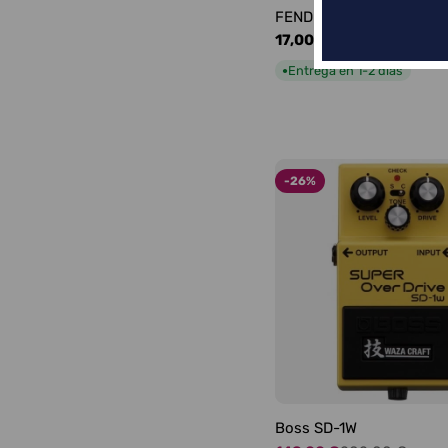
FENDER LOGO BLACKFA
Precio
17,00 €
habitual
Entrega en 1-2 días
●
-26%
Boss SD-1W