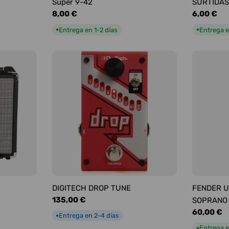
Super 9-42
SURTIDAS
Precio
8,00 €
Precio
6,00 €
habitual
habitual
Entrega en 1-2 días
Entrega e
●
●
DIGITECH DROP TUNE
FENDER U
Precio
135,00 €
SOPRANO
habitual
Precio
60,00 €
Entrega en 2-4 días
●
habitual
Entrega e
●