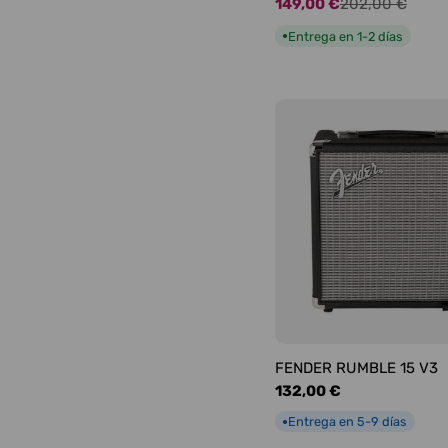
149,00 €
202,00 €
Precio
Precio
de
habitual
Entrega en 1-2 días
●
oferta
FENDER RUMBLE 15 V3
Precio
132,00 €
habitual
Entrega en 5-9 días
●