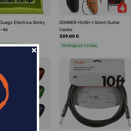
 Juego Eléctrica Slinky
DONNER HUSH-I Silent Guitar
0-46
Caoba
Precio
339,00 €
habitual
n 1-2 días
Entrega en 1-2 días
●