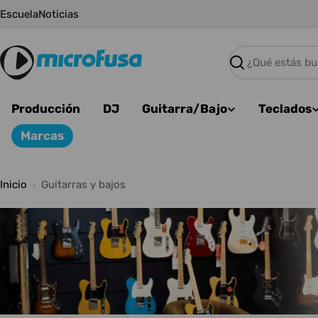
Saltar
Escuela
Noticias
al
contenido
Buscar
Producción
DJ
Guitarra/Bajo
Teclados
Marcas
Inicio
Guitarras y bajos