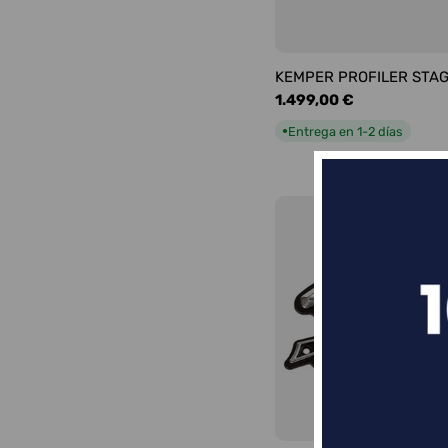
KEMPER PROFILER STA
Precio
1.499,00 €
habitual
Entrega en 1-2 días
●