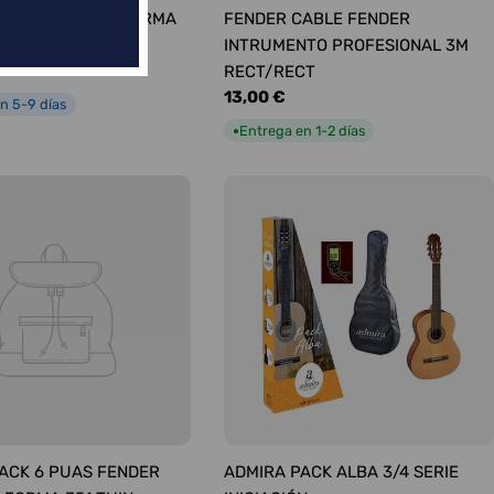
ÚAS SURTIDAS FORMA
FENDER CABLE FENDER
UM
INTRUMENTO PROFESIONAL 3M
RECT/RECT
Precio
13,00 €
n 5-9 días
habitual
Entrega en 1-2 días
●
ACK 6 PUAS FENDER
ADMIRA PACK ALBA 3/4 SERIE