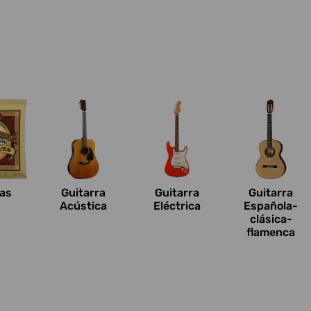
n
as
Guitarra
Guitarra
Guitarra
Acústica
Eléctrica
Española-
clásica-
flamenca