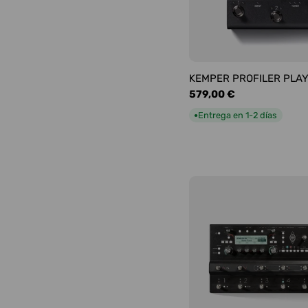
KEMPER PROFILER PLA
Precio
579,00 €
habitual
Entrega en 1-2 días
●