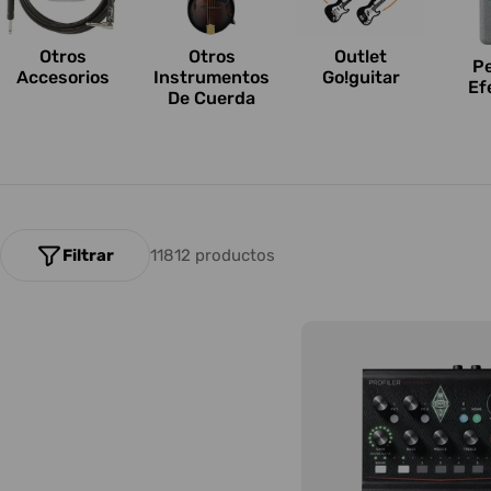
n
e
Otros
Outlet
Otros
P
Accesorios
Go!guitar
Instrumentos
Ef
s
De Cuerda
:
Filtrar
11812 productos