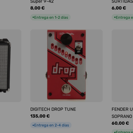
Super 9-42
SURTIDAS
Precio
8,00 €
Precio
6,00 €
habitual
habitual
Entrega en 1-2 días
Entrega e
●
●
DIGITECH DROP TUNE
FENDER U
Precio
135,00 €
SOPRANO
habitual
Precio
60,00 €
Entrega en 2-4 días
●
habitual
Entrega e
●