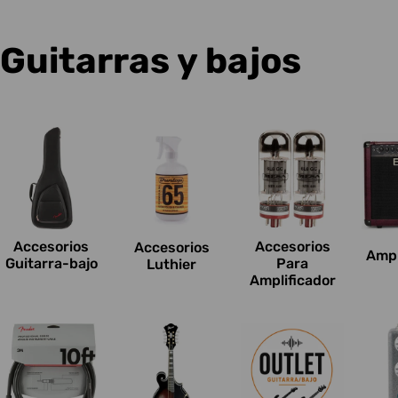
C
Guitarras y bajos
o
l
e
c
Accesorios
Accesorios
Accesorios
Ampl
c
Guitarra-bajo
Para
Luthier
Amplificador
i
o