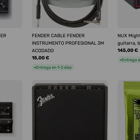
YER
FENDER CABLE FENDER
NUX Might
INSTRUMENTO PROFESIONAL 3M
guitarra, 
Precio
145,00 €
ACODADO
habitual
Precio
15,00 €
Entrega e
●
habitual
Entrega en 1-2 días
●