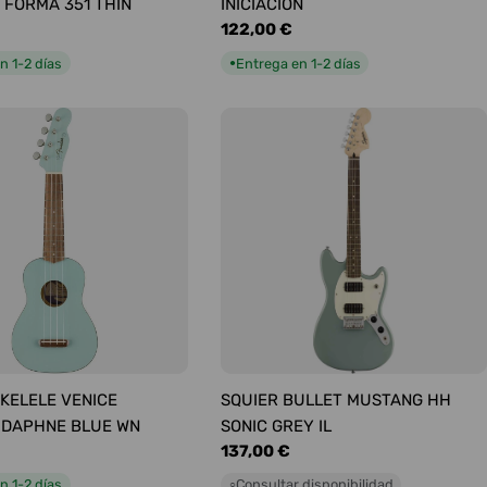
 FORMA 351 THIN
INICIACIÓN
Precio
122,00 €
habitual
n 1-2 días
Entrega en 1-2 días
●
KELELE VENICE
SQUIER BULLET MUSTANG HH
 DAPHNE BLUE WN
SONIC GREY IL
Precio
137,00 €
habitual
n 1-2 días
Consultar disponibilidad
○