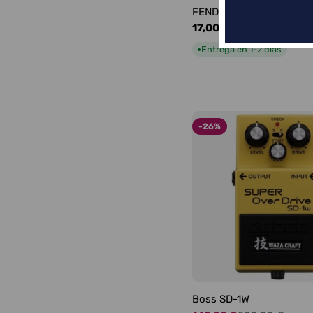
FENDER LOGO BLACKFA
Precio
17,00 €
habitual
Entrega en 1-2 días
●
-26%
Boss SD-1W