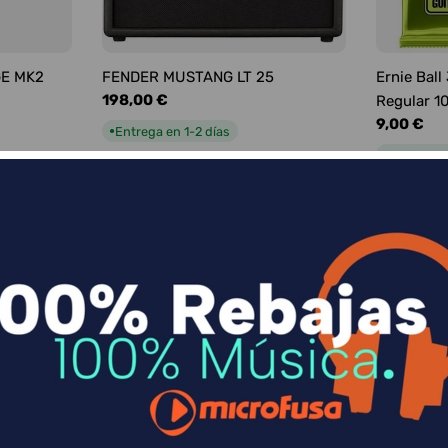
GE MK2
FENDER MUSTANG LT 25
Ernie Ball
Precio
198,00 €
Regular 1
habitual
Precio
9,00 €
Entrega en 1-2 días
●
habitual
Entrega e
●