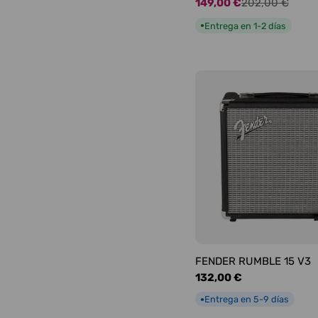
149,00 €
202,00 €
Precio
Precio
de
habitual
Entrega en 1-2 días
●
oferta
FENDER RUMBLE 15 V3
Precio
132,00 €
habitual
Entrega en 5-9 días
●