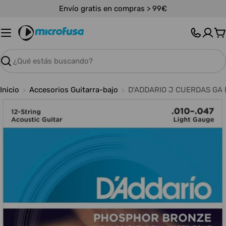
Saltar
Envío gratis en compras > 99€
al
contenido
C
Buscar
Inicio
Accesorios Guitarra-bajo
D'ADDARIO J CUERDAS GA 
Abrir medios 0 en modal