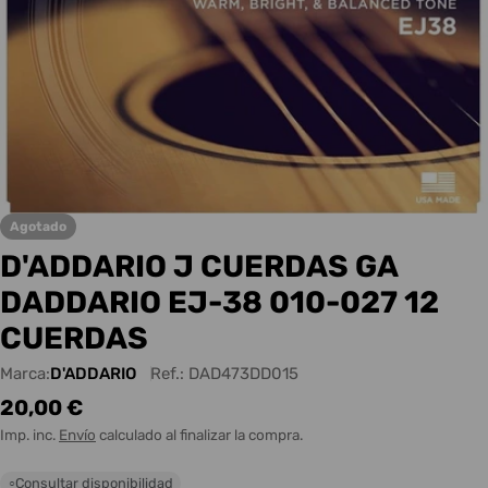
Agotado
D'ADDARIO J CUERDAS GA
DADDARIO EJ-38 010-027 12
CUERDAS
Marca:
D'ADDARIO
Ref.:
DAD473DD015
Precio
20,00 €
habitual
Imp. inc.
Envío
calculado al finalizar la compra.
Consultar disponibilidad
○