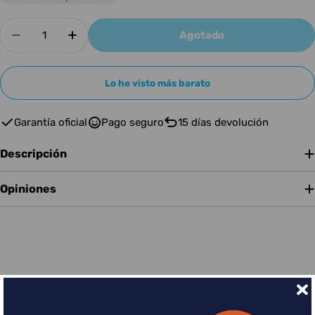
Cantidad
Agotado
Disminuir cantidad para D&#39;ADDARIO J C
Aumentar cantidad para D&#39;ADDA
Lo he visto más barato
Garantía oficial
Pago seguro
15 días devolución
Descripción
Opiniones
Financia tus compras con Sequra