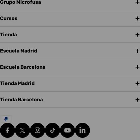
Grupo Microfusa
Cursos
Tienda
Escuela Madrid
Escuela Barcelona
Tienda Madrid
Tienda Barcelona
Métodos
de
pago
Facebook
X (Twitter)
Instagram
tiktok
YouTube
Translation missing: es.g