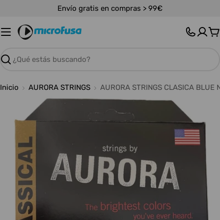
Saltar
Envío gratis en compras > 99€
al
contenido
C
Buscar
Inicio
AURORA STRINGS
AURORA STRINGS CLASICA BLUE 
Abrir medios 0 en modal