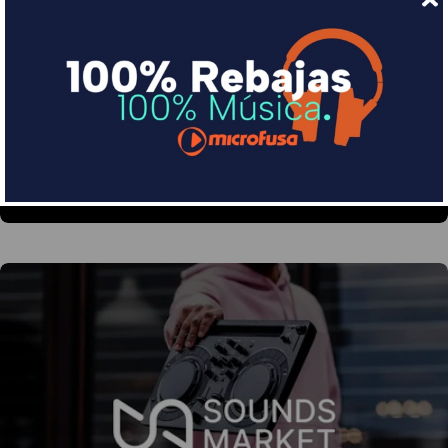
Financia tus compras con Sequra
Divide en 3 sin coste o hasta en 18 meses por una
pequeña cuota al mes con Sequra
Más info