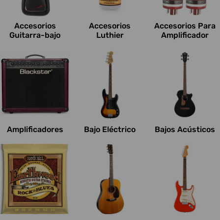
c
i
Accesorios
Accesorios
Accesorios Para
o
Guitarra-bajo
Luthier
Amplificador
n
e
s
:
Amplificadores
Bajo Eléctrico
Bajos Acústicos