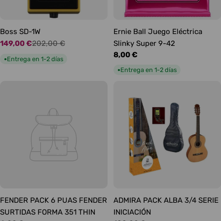
Boss SD-1W
Ernie Ball Juego Eléctrica
149,00 €
202,00 €
Slinky Super 9-42
Precio
Precio
Precio
8,00 €
de
habitual
Entrega en 1-2 días
●
habitual
oferta
Entrega en 1-2 días
●
FENDER PACK 6 PUAS FENDER
ADMIRA PACK ALBA 3/4 SERIE
SURTIDAS FORMA 351 THIN
INICIACIÓN