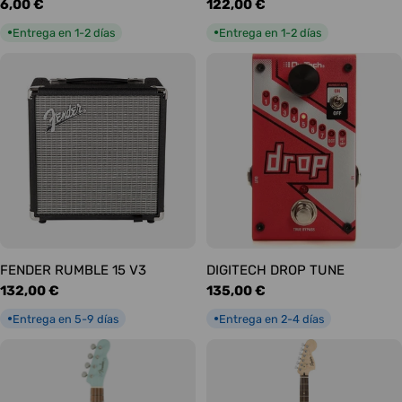
Precio
6,00 €
Precio
122,00 €
habitual
habitual
Entrega en 1-2 días
Entrega en 1-2 días
●
●
FENDER RUMBLE 15 V3
DIGITECH DROP TUNE
Precio
132,00 €
Precio
135,00 €
habitual
habitual
Entrega en 5-9 días
Entrega en 2-4 días
●
●