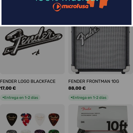
habitual
habitual
Entrega en 5-9 días
Entrega en 1-2 días
●
●
FENDER LOGO BLACKFACE
FENDER FRONTMAN 10G
Precio
17,00 €
Precio
88,00 €
habitual
habitual
Entrega en 1-2 días
Entrega en 1-2 días
●
●