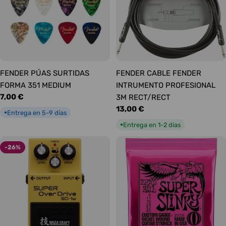
FENDER PÚAS SURTIDAS
FENDER CABLE FENDER
FORMA 351 MEDIUM
INTRUMENTO PROFESIONAL
Precio
7,00 €
3M RECT/RECT
habitual
Precio
13,00 €
Entrega en 5-9 días
●
habitual
Entrega en 1-2 días
●
-26%