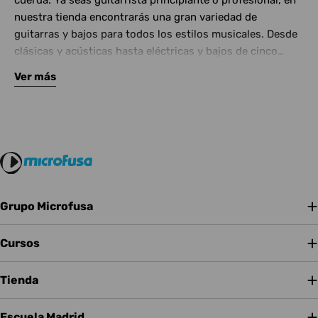
cuerda. Ya seas guitarrista principiante o profesional, en
nuestra tienda encontrarás una gran variedad de
guitarras y bajos para todos los estilos musicales. Desde
clásicas y acústicas hasta eléctricas y bajos de cinco
cuerdas, contamos con las mejores marcas del mercado.
Ver más
Complementa tu instrumento con amplificadores de
calidad y una amplia gama de efectos para crear tu propio
sonido.
Grupo Microfusa
Cursos
Tienda
Escuela Madrid