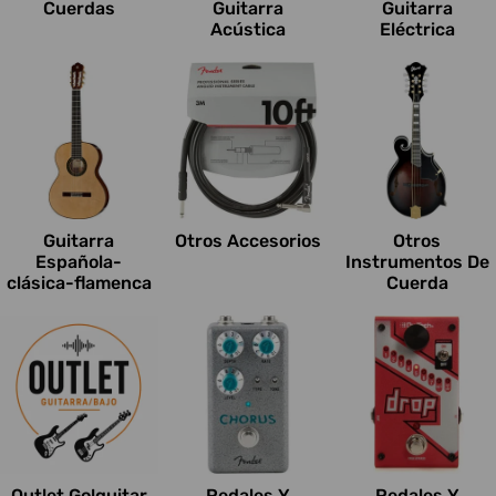
Cuerdas
Guitarra
Guitarra
Acústica
Eléctrica
Guitarra
Otros Accesorios
Otros
Española-
Instrumentos De
clásica-flamenca
Cuerda
Outlet Go!guitar
Pedales Y
Pedales Y