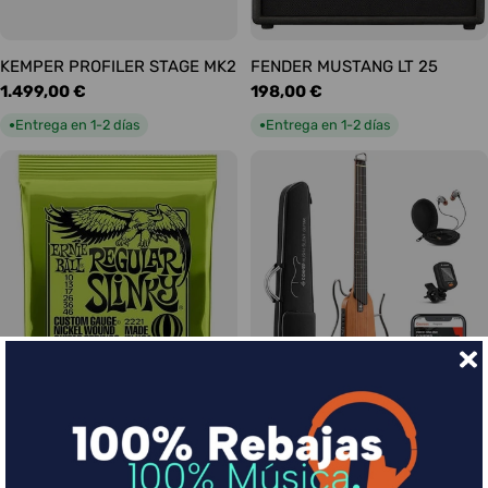
KEMPER PROFILER STAGE MK2
FENDER MUSTANG LT 25
Precio
1.499,00 €
Precio
198,00 €
habitual
habitual
Entrega en 1-2 días
Entrega en 1-2 días
●
●
Ernie Ball Juego Eléctrica
DONNER HUSH-I Silent Guitar
Slinky Regular 10-46
Caoba
Precio
9,00 €
Precio
339,00 €