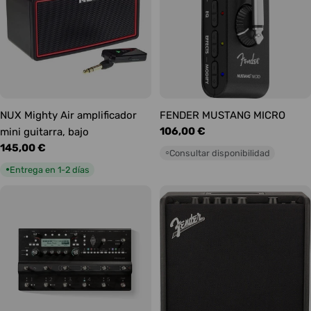
NUX Mighty Air amplificador
FENDER MUSTANG MICRO
Precio
106,00 €
mini guitarra, bajo
habitual
Precio
145,00 €
Consultar disponibilidad
○
habitual
Entrega en 1-2 días
●