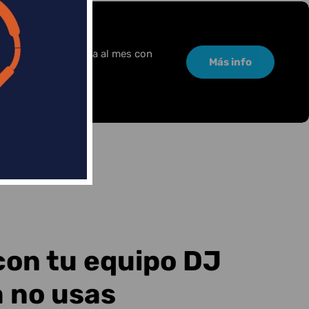
or una pequeña cuota al mes con
Más info
con tu equipo DJ
a no usas