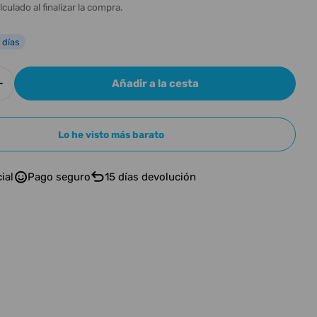
n
l
lculado al finalizar la compra.
 días
Añadir a la cesta
r cantidad para IBANEZ MS100C
Aumentar cantidad para IBANEZ MS100C
Lo he visto más barato
ial
Pago seguro
15 días devolución