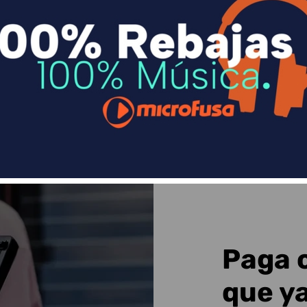
n
Divide en 3 sin coste o hasta en 18 meses p
Sequra
Paga 
que y