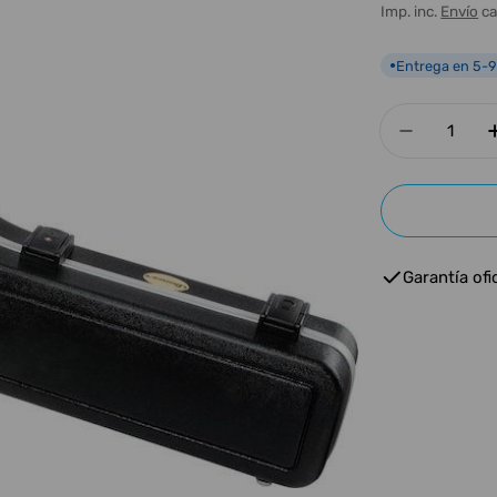
habitua
Imp. inc.
Envío
ca
Entrega en 5-9
●
Cantidad
Disminui
Garantía ofic