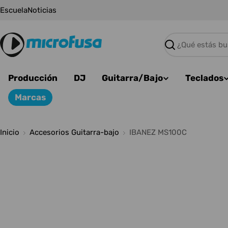
Saltar
Escuela
Noticias
al
contenido
Buscar
Producción
DJ
Guitarra/Bajo
Teclados
Marcas
Inicio
Accesorios Guitarra-bajo
IBANEZ MS100C