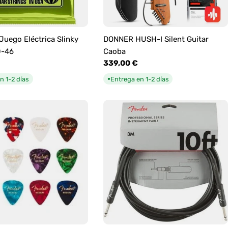
 Juego Eléctrica Slinky
DONNER HUSH-I Silent Guitar
0-46
Caoba
Precio
339,00 €
habitual
n 1-2 días
Entrega en 1-2 días
●