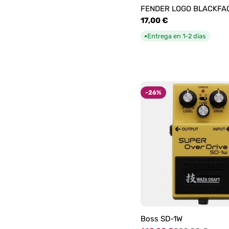
FENDER LOGO BLACKFA
Precio
17,00 €
habitual
Entrega en 1-2 días
●
-26%
Boss SD-1W