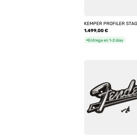
KEMPER PROFILER STA
Precio
1.499,00 €
habitual
Entrega en 1-2 días
●