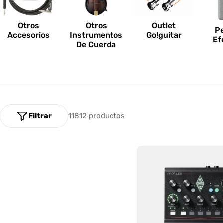
n
e
Otros
Outlet
Otros
P
Accesorios
Go!guitar
Instrumentos
Ef
s
De Cuerda
:
Filtrar
11812 productos