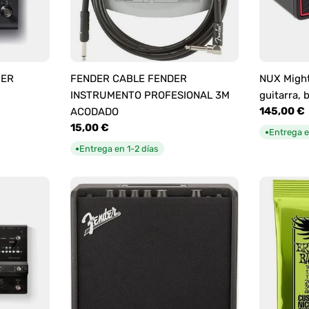
YER
FENDER CABLE FENDER
NUX Might
INSTRUMENTO PROFESIONAL 3M
guitarra, 
Precio
145,00 €
ACODADO
habitual
Precio
15,00 €
Entrega e
●
habitual
Entrega en 1-2 días
●