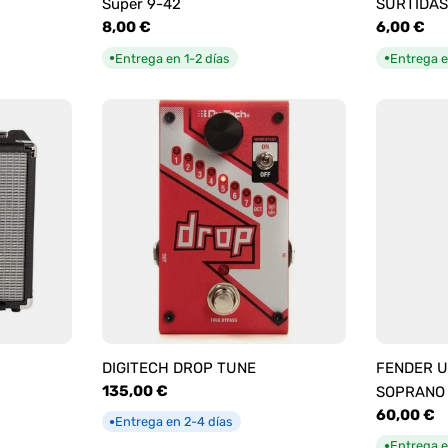
Super 9-42
SURTIDAS
Precio
8,00 €
Precio
6,00 €
habitual
habitual
Entrega en 1-2 días
Entrega e
●
●
DIGITECH DROP TUNE
FENDER U
Precio
135,00 €
SOPRANO
habitual
Precio
60,00 €
Entrega en 2-4 días
●
habitual
Entrega e
●