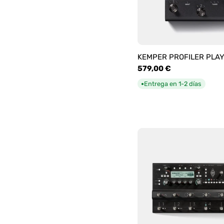
KEMPER PROFILER PLA
Precio
579,00 €
habitual
Entrega en 1-2 días
●