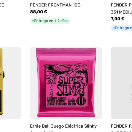
CE
FENDER FRONTMAN 10G
FENDER P
Precio
88,00 €
351 MEDI
habitual
Precio
7,00 €
Entrega en 1-2 días
●
habitual
Entrega e
●
Ernie Ball Juego Eléctrica Slinky
FENDER P