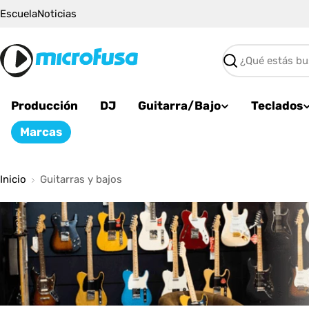
Saltar
Escuela
Noticias
al
contenido
Buscar
Producción
DJ
Guitarra/Bajo
Teclados
Marcas
Inicio
Guitarras y bajos