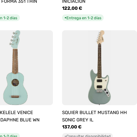
 FORMA 351 THIN
INICIACIÓN
Precio
122,00 €
habitual
n 1-2 días
Entrega en 1-2 días
●
KELELE VENICE
SQUIER BULLET MUSTANG HH
 DAPHNE BLUE WN
SONIC GREY IL
Precio
137,00 €
habitual
n 1-2 días
Consultar disponibilidad
○