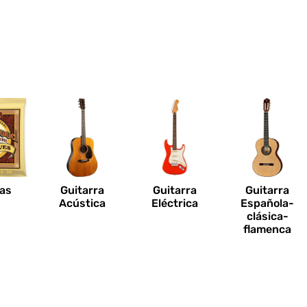
n
as
Guitarra
Guitarra
Guitarra
Acústica
Eléctrica
Española-
clásica-
flamenca