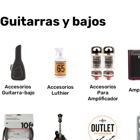
C
Guitarras y bajos
o
l
e
c
Accesorios
Accesorios
Accesorios
Ampl
c
Guitarra-bajo
Para
Luthier
Amplificador
i
o