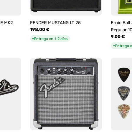
GE MK2
FENDER MUSTANG LT 25
Ernie Ball
Precio
198,00 €
Regular 1
habitual
Precio
9,00 €
Entrega en 1-2 días
●
habitual
Entrega e
●