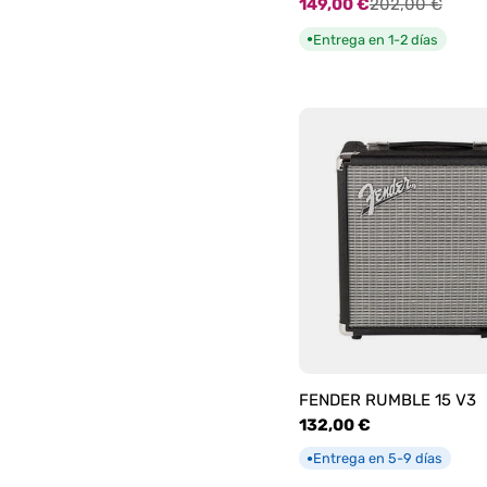
149,00 €
202,00 €
Precio
Precio
de
habitual
Entrega en 1-2 días
●
oferta
FENDER RUMBLE 15 V3
Precio
132,00 €
habitual
Entrega en 5-9 días
●