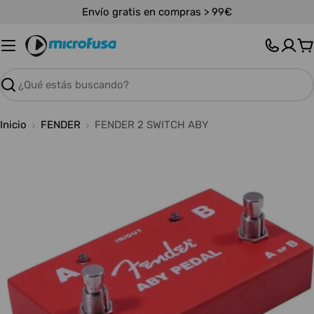
Saltar
Envío gratis en compras > 99€
al
contenido
C
Buscar
Inicio
FENDER
FENDER 2 SWITCH ABY
Abrir medios 0 en modal