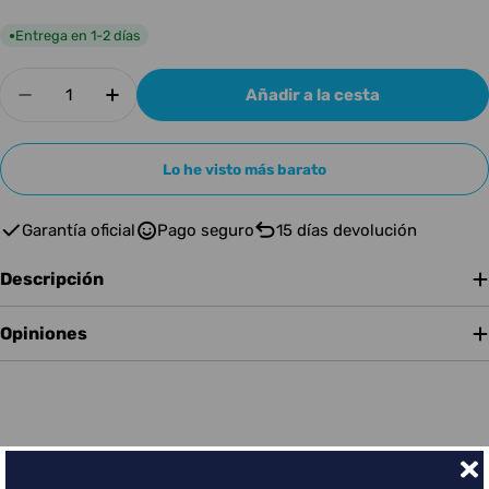
Entrega en 1-2 días
●
Cantidad
Añadir a la cesta
Disminuir cantidad para FENDER 2 SWITCH ABY
Aumentar cantidad para FENDER 2 S
Lo he visto más barato
Garantía oficial
Pago seguro
15 días devolución
Descripción
Opiniones