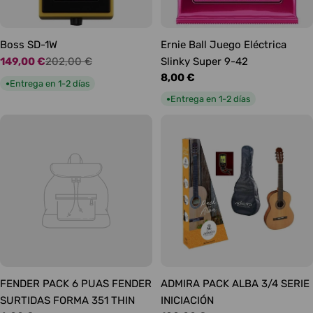
Boss SD-1W
Ernie Ball Juego Eléctrica
149,00 €
202,00 €
Slinky Super 9-42
Precio
Precio
Precio
8,00 €
de
habitual
Entrega en 1-2 días
●
habitual
oferta
Entrega en 1-2 días
●
FENDER PACK 6 PUAS FENDER
ADMIRA PACK ALBA 3/4 SERIE
SURTIDAS FORMA 351 THIN
INICIACIÓN