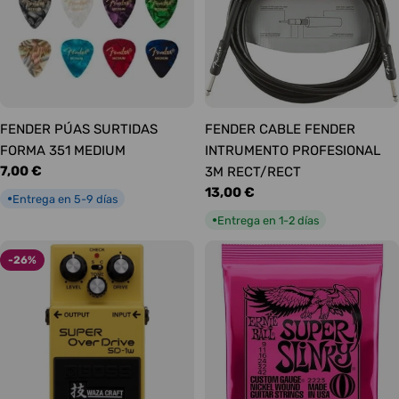
FENDER PÚAS SURTIDAS
FENDER CABLE FENDER
FORMA 351 MEDIUM
INTRUMENTO PROFESIONAL
Precio
7,00 €
3M RECT/RECT
habitual
Precio
13,00 €
Entrega en 5-9 días
●
habitual
Entrega en 1-2 días
●
-26%