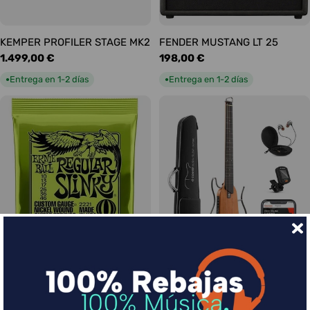
KEMPER PROFILER STAGE MK2
FENDER MUSTANG LT 25
Precio
1.499,00 €
Precio
198,00 €
habitual
habitual
Entrega en 1-2 días
Entrega en 1-2 días
●
●
Ernie Ball Juego Eléctrica
DONNER HUSH-I Silent Guitar
Slinky Regular 10-46
Caoba
Precio
9,00 €
Precio
339,00 €