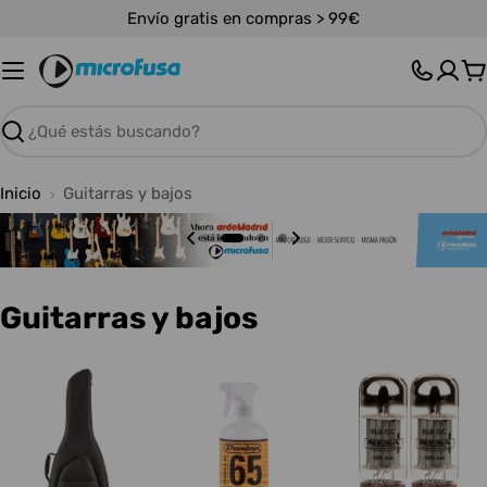
Saltar
Envío gratis en compras > 99€
al
contenido
C
Buscar
Inicio
Guitarras y bajos
C
Guitarras y bajos
o
l
e
c