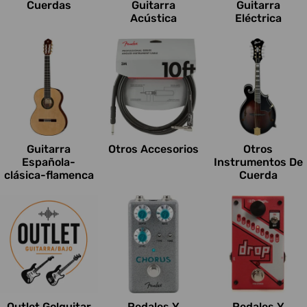
Cuerdas
Guitarra
Guitarra
Acústica
Eléctrica
Guitarra
Otros Accesorios
Otros
Española-
Instrumentos De
clásica-flamenca
Cuerda
Outlet Go!guitar
Pedales Y
Pedales Y