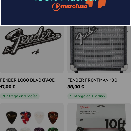
habitual
habitual
Entrega en 5-9 días
Entrega en 1-2 días
●
●
FENDER LOGO BLACKFACE
FENDER FRONTMAN 10G
Precio
17,00 €
Precio
88,00 €
habitual
habitual
Entrega en 1-2 días
Entrega en 1-2 días
●
●