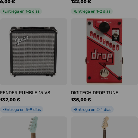
Precio
6,00 €
Precio
122,00 €
habitual
habitual
Entrega en 1-2 días
Entrega en 1-2 días
●
●
FENDER RUMBLE 15 V3
DIGITECH DROP TUNE
Precio
132,00 €
Precio
135,00 €
habitual
habitual
Entrega en 5-9 días
Entrega en 2-4 días
●
●