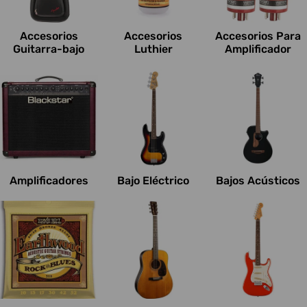
c
i
Accesorios
Accesorios
Accesorios Para
o
Guitarra-bajo
Luthier
Amplificador
n
e
s
:
Amplificadores
Bajo Eléctrico
Bajos Acústicos