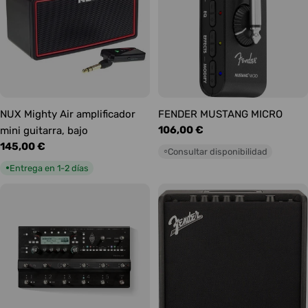
NUX Mighty Air amplificador
FENDER MUSTANG MICRO
Precio
106,00 €
mini guitarra, bajo
habitual
Precio
145,00 €
Consultar disponibilidad
○
habitual
Entrega en 1-2 días
●