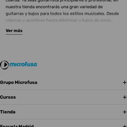
cuerda. Ya seas guitarrista principiante o profesional, en
nuestra tienda encontrarás una gran variedad de
guitarras y bajos para todos los estilos musicales. Desde
clásicas y acústicas hasta eléctricas y bajos de cinco
cuerdas, contamos con las mejores marcas del mercado.
Ver más
Complementa tu instrumento con amplificadores de
calidad y una amplia gama de efectos para crear tu propio
sonido.
Grupo Microfusa
Cursos
Tienda
Escuela Madrid