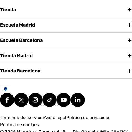
Tienda
Escuela Madrid
Escuela Barcelona
Tienda Madrid
Tienda Barcelona
Métodos
de
pago
Facebook
X (Twitter)
Instagram
tiktok
YouTube
Translation missing: es.g
Términos del servicio
Aviso legal
Política de privacidad
Política de cookies
© 2026
Microfusa Comercial , S.L.
.
Diseño web: