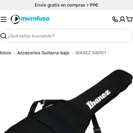
Saltar
Envío gratis en compras > 99€
al
contenido
C
Buscar
Inicio
Accesorios Guitarra-bajo
IBANEZ IGB101
Abrir medios 0 en modal