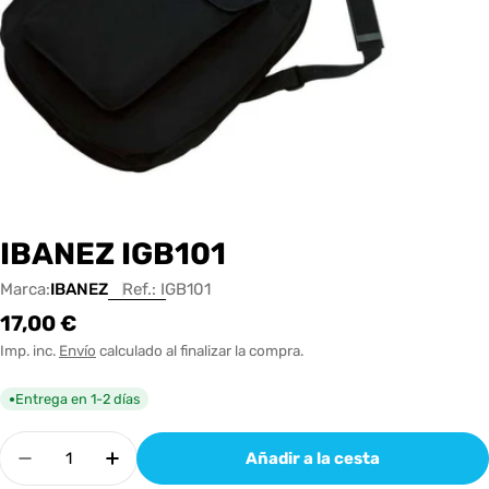
IBANEZ IGB101
Marca:
IBANEZ
Ref.:
IGB101
Precio
17,00 €
habitual
Imp. inc.
Envío
calculado al finalizar la compra.
Entrega en 1-2 días
●
Cantidad
Añadir a la cesta
Disminuir cantidad para IBANEZ IGB101
Aumentar cantidad para IBANEZ IGB1