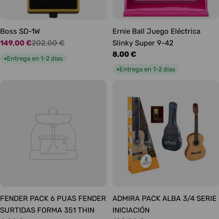
Boss SD-1W
Ernie Ball Juego Eléctrica
149,00 €
202,00 €
Slinky Super 9-42
Precio
Precio
Precio
8,00 €
de
habitual
Entrega en 1-2 días
●
habitual
oferta
Entrega en 1-2 días
●
FENDER PACK 6 PUAS FENDER
ADMIRA PACK ALBA 3/4 SERIE
SURTIDAS FORMA 351 THIN
INICIACIÓN