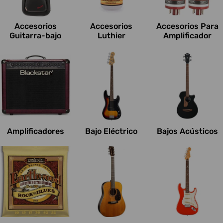
c
i
Accesorios
Accesorios
Accesorios Para
o
Guitarra-bajo
Luthier
Amplificador
n
e
s
:
Amplificadores
Bajo Eléctrico
Bajos Acústicos