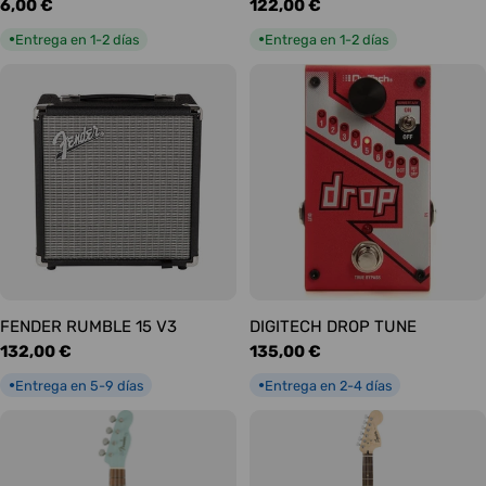
Precio
6,00 €
Precio
122,00 €
habitual
habitual
Entrega en 1-2 días
Entrega en 1-2 días
●
●
FENDER RUMBLE 15 V3
DIGITECH DROP TUNE
Precio
132,00 €
Precio
135,00 €
habitual
habitual
Entrega en 5-9 días
Entrega en 2-4 días
●
●