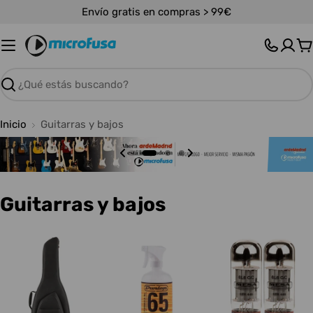
Saltar
Envío gratis en compras > 99€
al
contenido
C
Buscar
Inicio
Guitarras y bajos
C
Guitarras y bajos
o
l
e
c