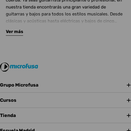
cuerda. Ya seas guitarrista principiante o profesional, en
nuestra tienda encontrarás una gran variedad de
guitarras y bajos para todos los estilos musicales. Desde
clásicas y acústicas hasta eléctricas y bajos de cinco
cuerdas, contamos con las mejores marcas del mercado.
Ver más
Complementa tu instrumento con amplificadores de
calidad y una amplia gama de efectos para crear tu propio
sonido.
Grupo Microfusa
Cursos
Tienda
Escuela Madrid