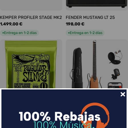
KEMPER PROFILER STAGE MK2
FENDER MUSTANG LT 25
Precio
1.499,00 €
Precio
198,00 €
habitual
habitual
Entrega en 1-2 días
Entrega en 1-2 días
●
●
Ernie Ball Juego Eléctrica
DONNER HUSH-I Silent Guitar
Slinky Regular 10-46
Caoba
Precio
9,00 €
Precio
339,00 €