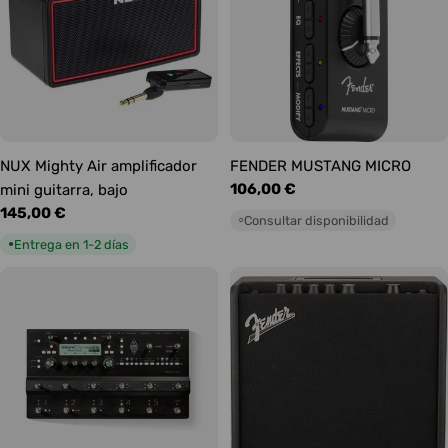
NUX Mighty Air amplificador
FENDER MUSTANG MICRO
Precio
106,00 €
mini guitarra, bajo
habitual
Precio
145,00 €
Consultar disponibilidad
○
habitual
Entrega en 1-2 días
●