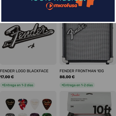
habitual
habitual
Entrega en 5-9 días
Entrega en 1-2 días
●
●
FENDER LOGO BLACKFACE
FENDER FRONTMAN 10G
Precio
17,00 €
Precio
88,00 €
habitual
habitual
Entrega en 1-2 días
Entrega en 1-2 días
●
●