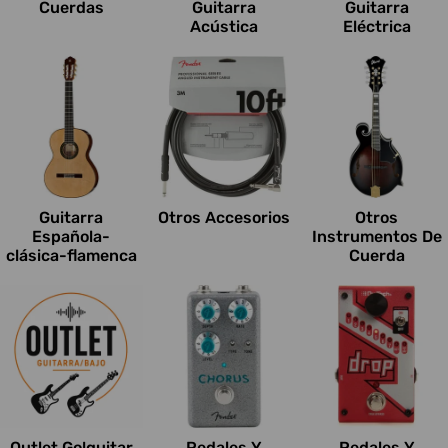
Cuerdas
Guitarra
Guitarra
Acústica
Eléctrica
Guitarra
Otros Accesorios
Otros
Española-
Instrumentos De
clásica-flamenca
Cuerda
Outlet Go!guitar
Pedales Y
Pedales Y