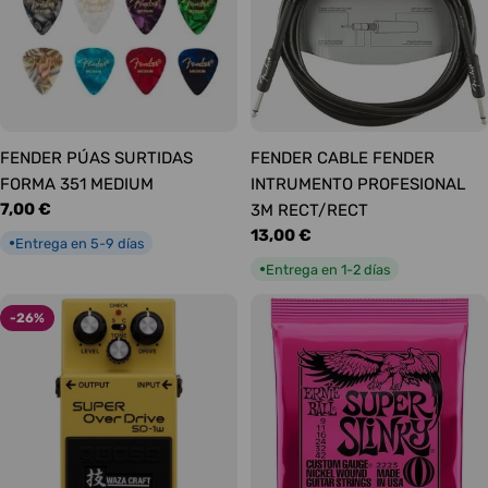
FENDER PÚAS SURTIDAS
FENDER CABLE FENDER
FORMA 351 MEDIUM
INTRUMENTO PROFESIONAL
Precio
7,00 €
3M RECT/RECT
habitual
Precio
13,00 €
Entrega en 5-9 días
●
habitual
Entrega en 1-2 días
●
-26%