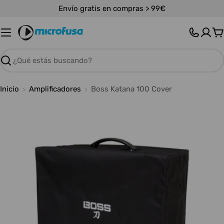
Saltar
Envío gratis en compras > 99€
al
contenido
C
Buscar
Inicio
Amplificadores
Boss Katana 100 Cover
Abrir medios 0 en modal