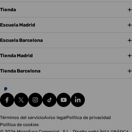
Tienda
Escuela Madrid
Escuela Barcelona
Tienda Madrid
Tienda Barcelona
Métodos
de
pago
Facebook
X (Twitter)
Instagram
tiktok
YouTube
Translation missing: es.g
Términos del servicio
Aviso legal
Política de privacidad
Política de cookies
© 2026
Microfusa Comercial , S.L.
.
Diseño web: