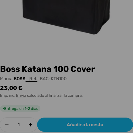
Boss Katana 100 Cover
Marca:
BOSS
Ref.:
BAC-KTN100
Precio
23,00 €
habitual
Imp. inc.
Envío
calculado al finalizar la compra.
Entrega en 1-2 días
●
Cantidad
Añadir a la cesta
Disminuir cantidad para Boss Katana 100 Cover
Aumentar cantidad para Boss Katana 