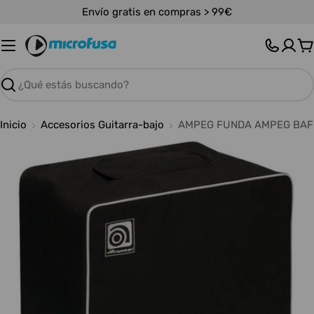
Saltar
Envío gratis en compras > 99€
al
contenido
C
Buscar
Inicio
Accesorios Guitarra-bajo
AMPEG FUNDA AMPEG BAFL
Abrir medios 0 en modal