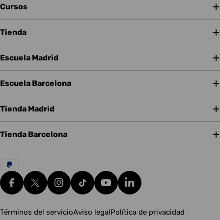
Cursos
Tienda
Escuela Madrid
Escuela Barcelona
Tienda Madrid
Tienda Barcelona
Métodos
de
pago
Facebook
X (Twitter)
Instagram
tiktok
YouTube
Translation missing: es.g
Términos del servicio
Aviso legal
Política de privacidad