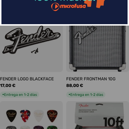
habitual
habitual
Entrega en 1-2 días
Entrega en 1-2 días
●
●
FENDER LOGO BLACKFACE
FENDER FRONTMAN 10G
Precio
17,00 €
Precio
88,00 €
habitual
habitual
Entrega en 1-2 días
Entrega en 1-2 días
●
●