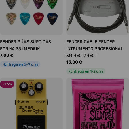
FENDER PÚAS SURTIDAS
FENDER CABLE FENDER
FORMA 351 MEDIUM
INTRUMENTO PROFESIONAL
Precio
7,00 €
3M RECT/RECT
habitual
Precio
13,00 €
Entrega en 5-9 días
●
habitual
Entrega en 1-2 días
●
-26%