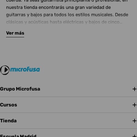
cuerda. Ya seas guitarrista principiante o profesional, en
nuestra tienda encontrarás una gran variedad de
guitarras y bajos para todos los estilos musicales. Desde
clásicas y acústicas hasta eléctricas y bajos de cinco
cuerdas, contamos con las mejores marcas del mercado.
Ver más
Complementa tu instrumento con amplificadores de
calidad y una amplia gama de efectos para crear tu propio
sonido.
Grupo Microfusa
Cursos
Tienda
Escuela Madrid