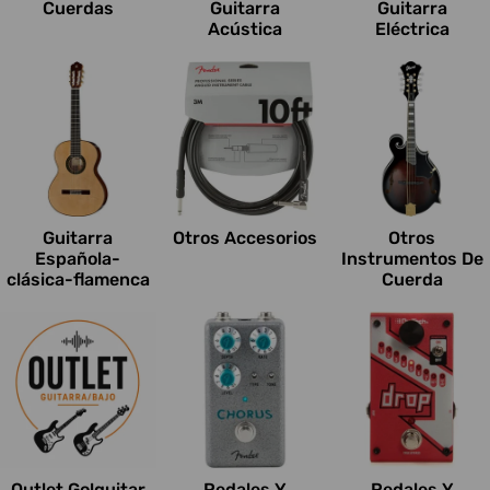
Cuerdas
Guitarra
Guitarra
Acústica
Eléctrica
Guitarra
Otros Accesorios
Otros
Española-
Instrumentos De
clásica-flamenca
Cuerda
Outlet Go!guitar
Pedales Y
Pedales Y