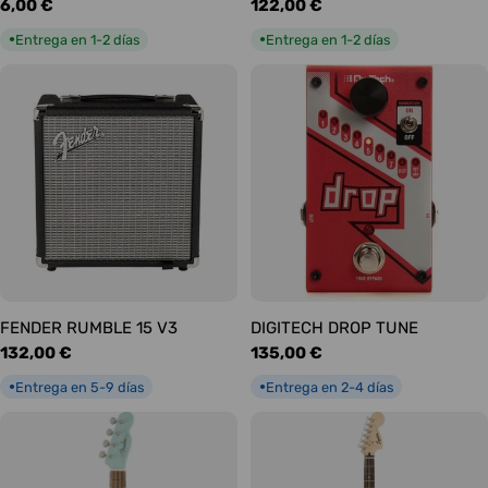
Precio
6,00 €
Precio
122,00 €
habitual
habitual
Entrega en 1-2 días
Entrega en 1-2 días
●
●
FENDER RUMBLE 15 V3
DIGITECH DROP TUNE
Precio
132,00 €
Precio
135,00 €
habitual
habitual
Entrega en 5-9 días
Entrega en 2-4 días
●
●