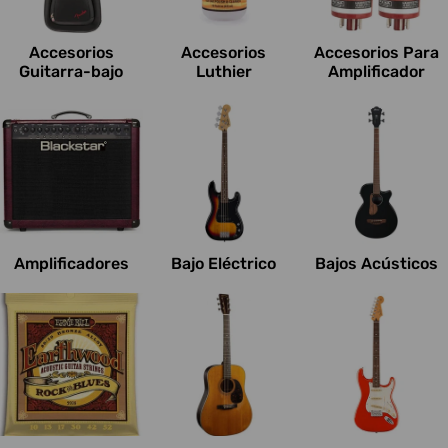
c
i
Accesorios
Accesorios
Accesorios Para
o
Guitarra-bajo
Luthier
Amplificador
n
e
s
:
Amplificadores
Bajo Eléctrico
Bajos Acústicos