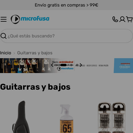
Saltar
Envío gratis en compras > 99€
al
contenido
C
Buscar
Inicio
Guitarras y bajos
C
Guitarras y bajos
o
l
e
c