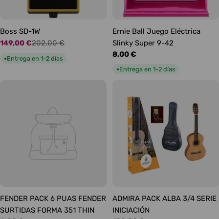
Boss SD-1W
Ernie Ball Juego Eléctrica
149,00 €
202,00 €
Slinky Super 9-42
Precio
Precio
Precio
8,00 €
de
habitual
Entrega en 1-2 días
●
habitual
oferta
Entrega en 1-2 días
●
FENDER PACK 6 PUAS FENDER
ADMIRA PACK ALBA 3/4 SERIE
SURTIDAS FORMA 351 THIN
INICIACIÓN