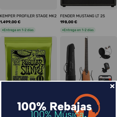
KEMPER PROFILER STAGE MK2
FENDER MUSTANG LT 25
Precio
1.499,00 €
Precio
198,00 €
habitual
habitual
Entrega en 1-2 días
Entrega en 1-2 días
●
●
Ernie Ball Juego Eléctrica
DONNER HUSH-I Silent Guitar
Slinky Regular 10-46
Caoba
Precio
9,00 €
Precio
339,00 €