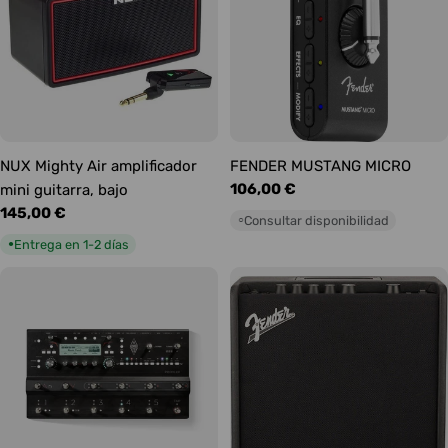
NUX Mighty Air amplificador
FENDER MUSTANG MICRO
Precio
106,00 €
mini guitarra, bajo
habitual
Precio
145,00 €
Consultar disponibilidad
○
habitual
Entrega en 1-2 días
●