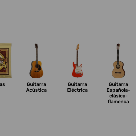
n
as
Guitarra
Guitarra
Guitarra
Acústica
Eléctrica
Española-
clásica-
flamenca