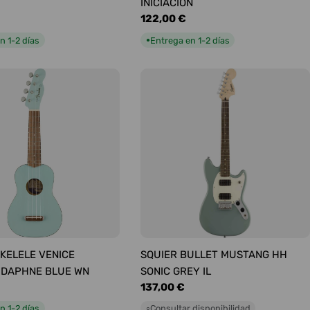
INICIACIÓN
Precio
122,00 €
habitual
n 1-2 días
Entrega en 1-2 días
●
KELELE VENICE
SQUIER BULLET MUSTANG HH
 DAPHNE BLUE WN
SONIC GREY IL
Precio
137,00 €
habitual
n 1-2 días
Consultar disponibilidad
○