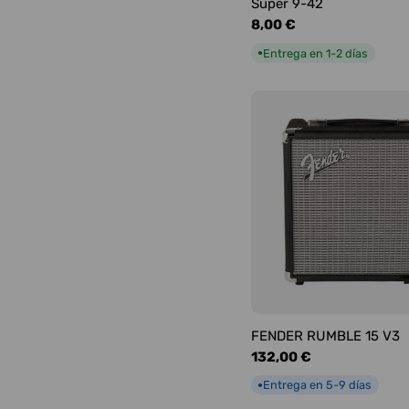
Super 9-42
Precio
8,00 €
habitual
Entrega en 1-2 días
●
FENDER RUMBLE 15 V3
Precio
132,00 €
habitual
Entrega en 5-9 días
●