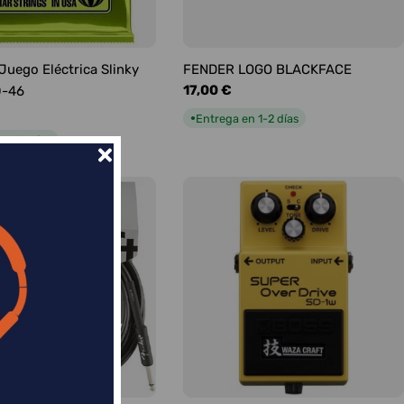
 Juego Eléctrica Slinky
FENDER LOGO BLACKFACE
Precio
17,00 €
0-46
habitual
Entrega en 1-2 días
●
n 1-2 días