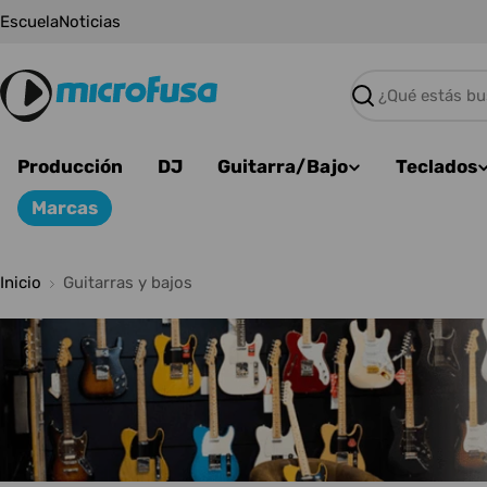
Saltar
Escuela
Noticias
al
contenido
Buscar
Producción
DJ
Guitarra/Bajo
Teclados
Marcas
Inicio
Guitarras y bajos