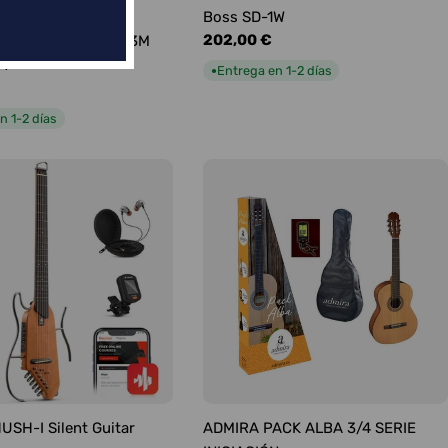
ABLE FENDER
Boss SD-1W
Precio
202,00 €
TO PROFESIONAL 3M
habitual
CT
Entrega en 1-2 días
●
n 1-2 días
SH-I Silent Guitar
ADMIRA PACK ALBA 3/4 SERIE