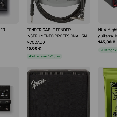
YER
FENDER CABLE FENDER
NUX Might
INSTRUMENTO PROFESIONAL 3M
guitarra, 
Precio
145,00 €
ACODADO
habitual
Precio
15,00 €
Entrega e
●
habitual
Entrega en 1-2 días
●