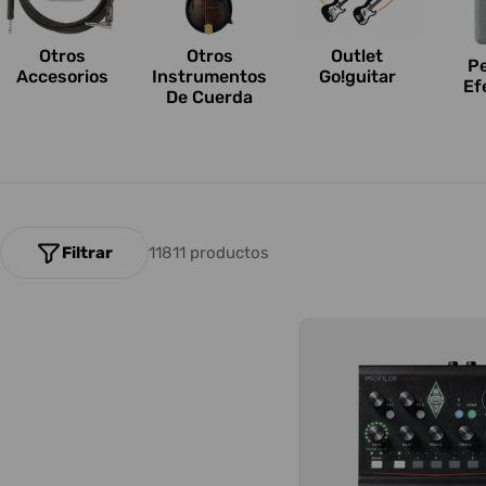
n
e
Otros
Outlet
Otros
P
Accesorios
Go!guitar
Instrumentos
Ef
s
De Cuerda
:
Filtrar
11811 productos