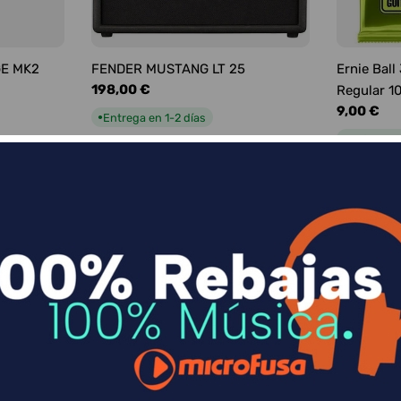
GE MK2
FENDER MUSTANG LT 25
Ernie Ball
Precio
198,00 €
Regular 1
habitual
Precio
9,00 €
Entrega en 1-2 días
●
habitual
Entrega e
●