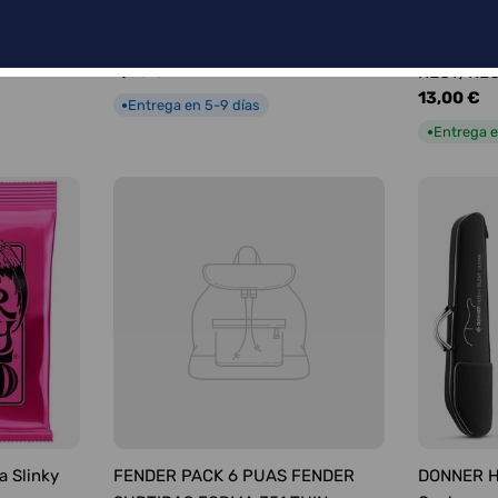
FENDER PÚAS SURTIDAS FORMA
FENDER C
351 MEDIUM
INTRUMEN
Precio
7,00 €
RECT/RE
habitual
Precio
13,00 €
Entrega en 5-9 días
●
habitual
Entrega e
●
a Slinky
FENDER PACK 6 PUAS FENDER
DONNER HU