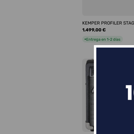
KEMPER PROFILER STA
Precio
1.499,00 €
habitual
Entrega en 1-2 días
●