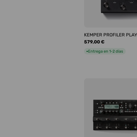
KEMPER PROFILER PLA
Precio
579,00 €
habitual
Entrega en 1-2 días
●