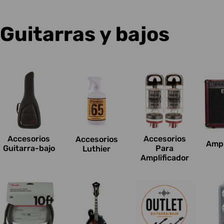
C
Guitarras y bajos
o
l
e
c
Accesorios
Accesorios
Accesorios
Ampl
c
Guitarra-bajo
Para
Luthier
Amplificador
i
o