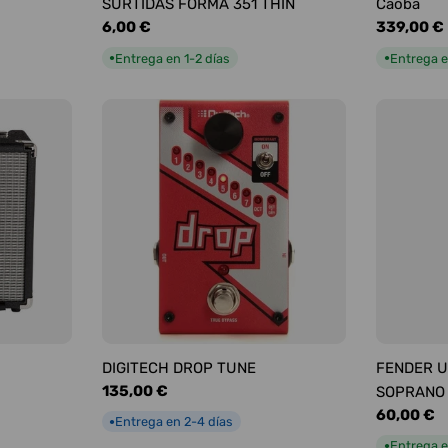
SURTIDAS FORMA 351 THIN
Caoba
Precio
6,00 €
Precio
339,00 €
habitual
habitual
Entrega en 1-2 días
Entrega e
●
●
DIGITECH DROP TUNE
FENDER U
Precio
135,00 €
SOPRANO
habitual
Precio
60,00 €
Entrega en 2-4 días
●
habitual
Entrega e
●