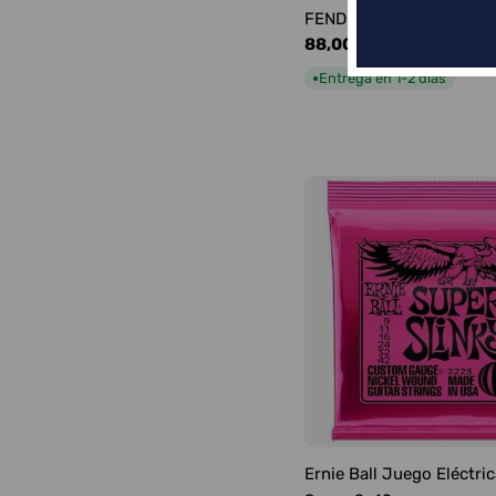
FENDER FRONTMAN 10G
Precio
88,00 €
habitual
Entrega en 1-2 días
●
Ernie Ball Juego Eléctric