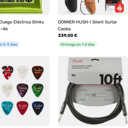
 Juego Eléctrica Slinky
DONNER HUSH-I Silent Guitar
0-46
Caoba
Precio
339,00 €
habitual
n 5-9 días
Entrega en 1-2 días
●