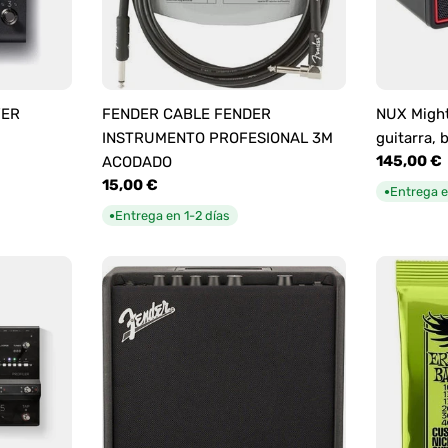
YER
FENDER CABLE FENDER
NUX Might
INSTRUMENTO PROFESIONAL 3M
guitarra, 
Precio
145,00 €
ACODADO
habitual
Precio
15,00 €
Entrega e
●
habitual
Entrega en 1-2 días
●