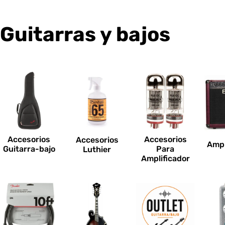
C
Guitarras y bajos
o
l
e
c
Accesorios
Accesorios
Accesorios
Ampl
c
Guitarra-bajo
Para
Luthier
Amplificador
i
o