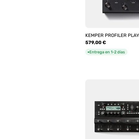
KEMPER PROFILER PLA
Precio
579,00 €
habitual
Entrega en 1-2 días
●