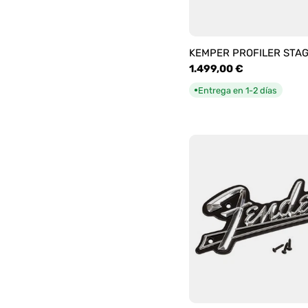
KEMPER PROFILER STA
Precio
1.499,00 €
habitual
Entrega en 1-2 días
●