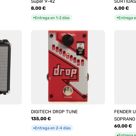
Super 9-42
SURTIDAS
Precio
8,00 €
Precio
6,00 €
habitual
habitual
Entrega en 1-2 días
Entrega e
●
●
DIGITECH DROP TUNE
FENDER U
Precio
135,00 €
SOPRANO
habitual
Precio
60,00 €
Entrega en 2-4 días
●
habitual
Entrega e
●