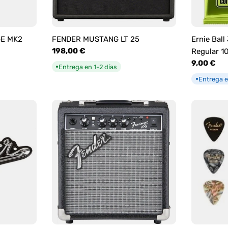
GE MK2
FENDER MUSTANG LT 25
Ernie Ball
Precio
198,00 €
Regular 1
habitual
Precio
9,00 €
Entrega en 1-2 días
●
habitual
Entrega e
●