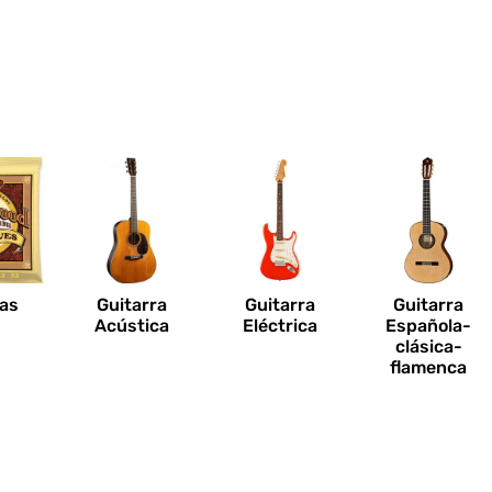
n
as
Guitarra
Guitarra
Guitarra
Acústica
Eléctrica
Española-
clásica-
flamenca