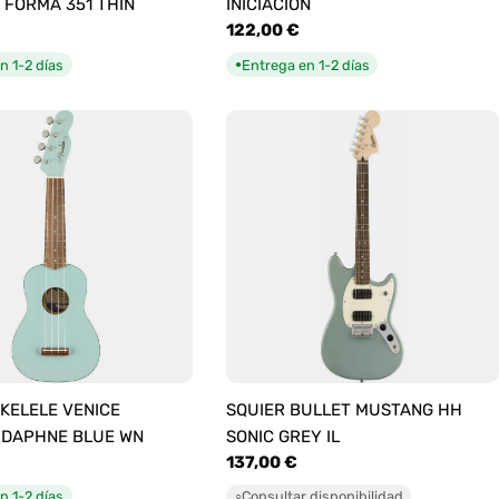
 FORMA 351 THIN
INICIACIÓN
Precio
122,00 €
habitual
n 1-2 días
Entrega en 1-2 días
●
KELELE VENICE
SQUIER BULLET MUSTANG HH
 DAPHNE BLUE WN
SONIC GREY IL
Precio
137,00 €
habitual
n 1-2 días
Consultar disponibilidad
○