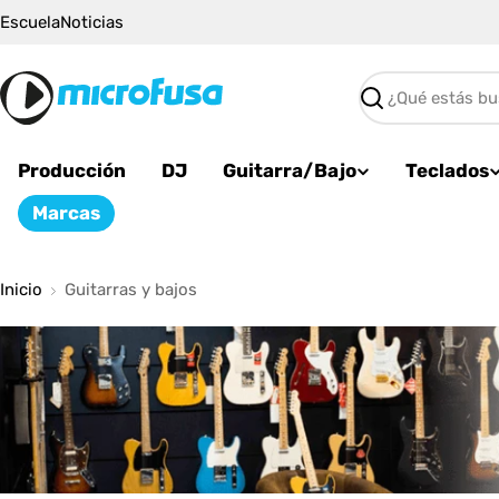
Saltar
Escuela
Noticias
al
contenido
Buscar
Producción
DJ
Guitarra/Bajo
Teclados
Marcas
Inicio
Guitarras y bajos