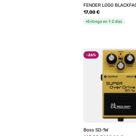
FENDER LOGO BLACKFA
Precio
17,00 €
habitual
Entrega en 1-2 días
●
-26%
Boss SD-1W