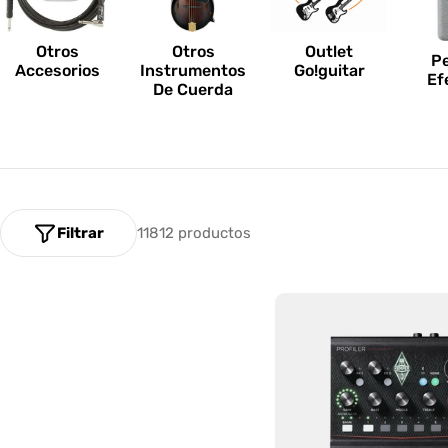
n
e
Otros
Outlet
Otros
P
Accesorios
Go!guitar
Instrumentos
Ef
s
De Cuerda
:
Filtrar
11812 productos