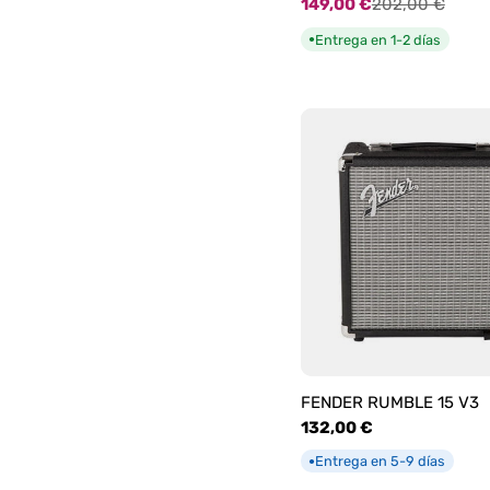
149,00 €
202,00 €
Precio
Precio
de
habitual
Entrega en 1-2 días
●
oferta
FENDER RUMBLE 15 V3
Precio
132,00 €
habitual
Entrega en 5-9 días
●