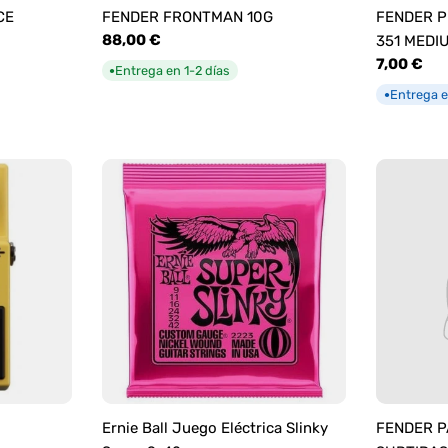
CE
FENDER FRONTMAN 10G
FENDER P
Precio
88,00 €
351 MEDI
habitual
Precio
7,00 €
Entrega en 1-2 días
●
habitual
Entrega e
●
Ernie Ball Juego Eléctrica Slinky
FENDER P