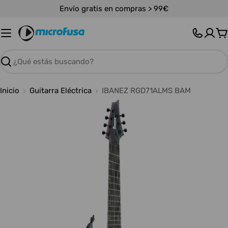
Saltar
Envío gratis en compras > 99€
al
contenido
C
Buscar
Inicio
Guitarra Eléctrica
IBANEZ RGD71ALMS BAM
Abrir medios 0 en modal