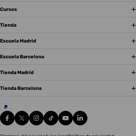
Cursos
Tienda
Escuela Madrid
Escuela Barcelona
Tienda Madrid
Tienda Barcelona
Métodos
de
pago
Facebook
X (Twitter)
Instagram
tiktok
YouTube
Translation missing: es.g