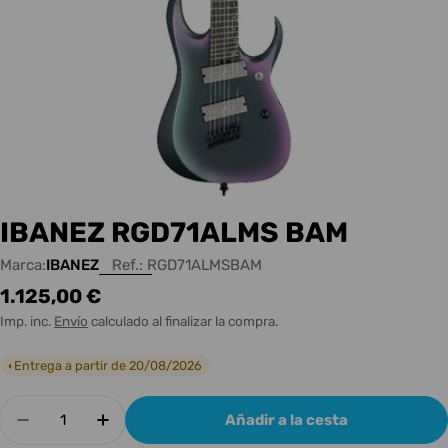
IBANEZ RGD71ALMS BAM
Marca:
IBANEZ
Ref.:
RGD71ALMSBAM
Precio
1.125,00 €
habitual
Imp. inc.
Envío
calculado al finalizar la compra.
Entrega a partir de 20/08/2026
◐
Cantidad
Añadir a la cesta
Disminuir cantidad para IBANEZ RGD71ALMS B
Aumentar cantidad para IBANEZ RGD