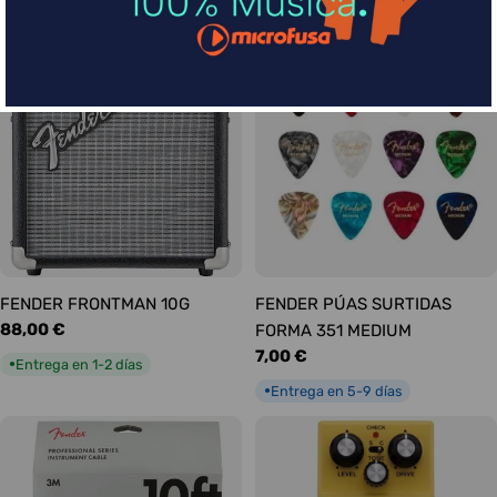
habitual
Entrega en 1-2 días
●
FENDER FRONTMAN 10G
FENDER PÚAS SURTIDAS
Precio
88,00 €
FORMA 351 MEDIUM
habitual
Precio
7,00 €
Entrega en 1-2 días
●
habitual
Entrega en 5-9 días
●