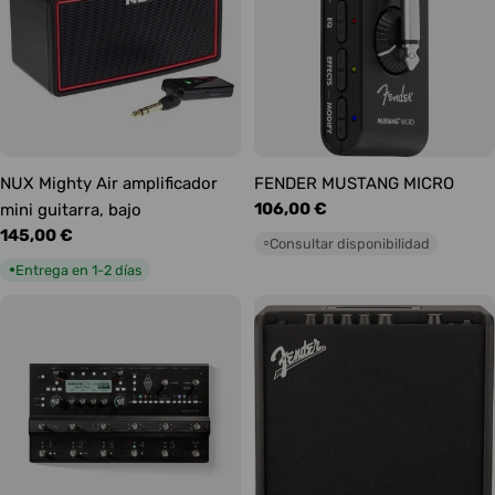
NUX Mighty Air amplificador
FENDER MUSTANG MICRO
Precio
106,00 €
mini guitarra, bajo
habitual
Precio
145,00 €
Consultar disponibilidad
○
habitual
Entrega en 1-2 días
●