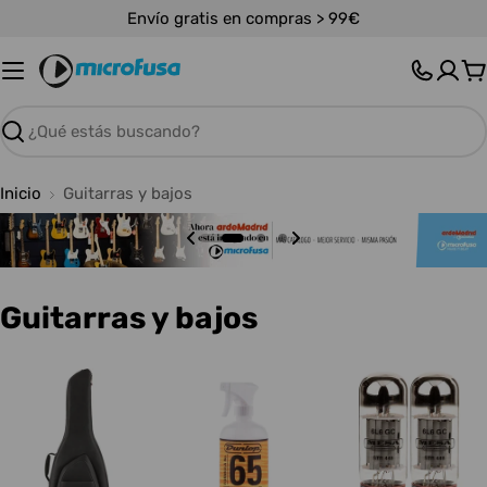
Saltar
Envío gratis en compras > 99€
al
contenido
C
Buscar
Inicio
Guitarras y bajos
C
Guitarras y bajos
o
l
e
c