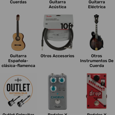
Cuerdas
Guitarra
Guitarra
Acústica
Eléctrica
Guitarra
Otros Accesorios
Otros
Española-
Instrumentos De
clásica-flamenca
Cuerda
Outlet Go!guitar
Pedales Y
Pedales Y