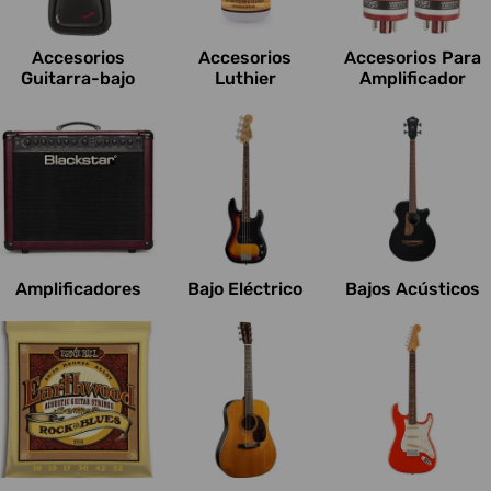
c
i
Accesorios
Accesorios
Accesorios Para
o
Guitarra-bajo
Luthier
Amplificador
n
e
s
:
Amplificadores
Bajo Eléctrico
Bajos Acústicos