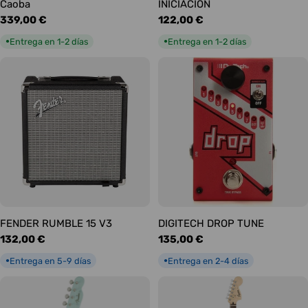
Caoba
INICIACIÓN
Precio
339,00 €
Precio
122,00 €
habitual
habitual
Entrega en 1-2 días
Entrega en 1-2 días
●
●
FENDER RUMBLE 15 V3
DIGITECH DROP TUNE
Precio
132,00 €
Precio
135,00 €
habitual
habitual
Entrega en 5-9 días
Entrega en 2-4 días
●
●