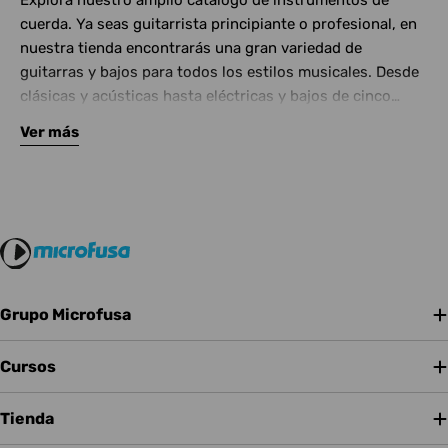
Explora nuestro amplio catálogo de instrumentos de
cuerda. Ya seas guitarrista principiante o profesional, en
nuestra tienda encontrarás una gran variedad de
guitarras y bajos para todos los estilos musicales. Desde
clásicas y acústicas hasta eléctricas y bajos de cinco
cuerdas, contamos con las mejores marcas del mercado.
Ver más
Complementa tu instrumento con amplificadores de
calidad y una amplia gama de efectos para crear tu propio
sonido.
Grupo Microfusa
Cursos
Tienda