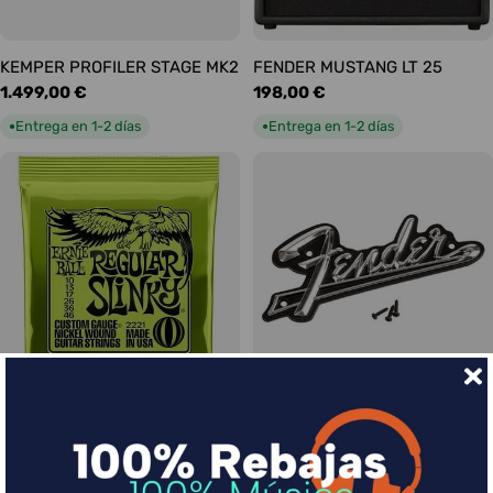
KEMPER PROFILER STAGE MK2
FENDER MUSTANG LT 25
Precio
1.499,00 €
Precio
198,00 €
habitual
habitual
Entrega en 1-2 días
Entrega en 1-2 días
●
●
Ernie Ball Juego Eléctrica
FENDER LOGO BLACKFACE
Precio
17,00 €
Slinky Regular 10-46
habitual
Precio
9,00 €
Entrega en 1-2 días
●