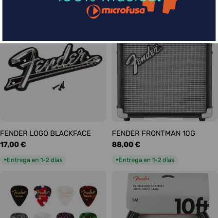
habitual
habitual
Entrega en 5-9 días
Entrega en 1-2 días
●
●
FENDER LOGO BLACKFACE
FENDER FRONTMAN 10G
Precio
17,00 €
Precio
88,00 €
habitual
habitual
Entrega en 1-2 días
Entrega en 1-2 días
●
●