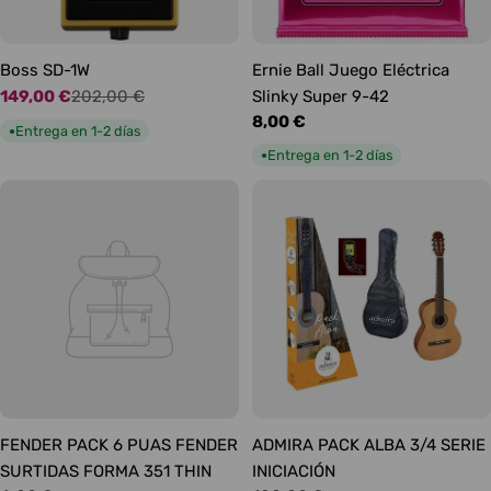
Boss SD-1W
Ernie Ball Juego Eléctrica
149,00 €
202,00 €
Slinky Super 9-42
Precio
Precio
Precio
8,00 €
de
habitual
Entrega en 1-2 días
●
habitual
oferta
Entrega en 1-2 días
●
FENDER PACK 6 PUAS FENDER
ADMIRA PACK ALBA 3/4 SERIE
SURTIDAS FORMA 351 THIN
INICIACIÓN