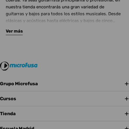
cuerda. Ya seas guitarrista principiante o profesional, en
nuestra tienda encontrarás una gran variedad de
guitarras y bajos para todos los estilos musicales. Desde
clásicas y acústicas hasta eléctricas y bajos de cinco
cuerdas, contamos con las mejores marcas del mercado.
Ver más
Complementa tu instrumento con amplificadores de
calidad y una amplia gama de efectos para crear tu propio
sonido.
Grupo Microfusa
Cursos
Tienda
Escuela Madrid