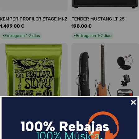
KEMPER PROFILER STAGE MK2
FENDER MUSTANG LT 25
Precio
1.499,00 €
Precio
198,00 €
habitual
habitual
Entrega en 1-2 días
Entrega en 1-2 días
●
●
Ernie Ball Juego Eléctrica
DONNER HUSH-I Silent Guitar
Slinky Regular 10-46
Caoba
Precio
9,00 €
Precio
339,00 €