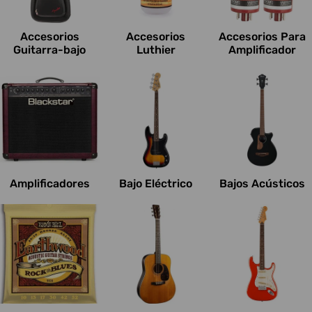
c
i
Accesorios
Accesorios
Accesorios Para
o
Guitarra-bajo
Luthier
Amplificador
n
e
s
:
Amplificadores
Bajo Eléctrico
Bajos Acústicos