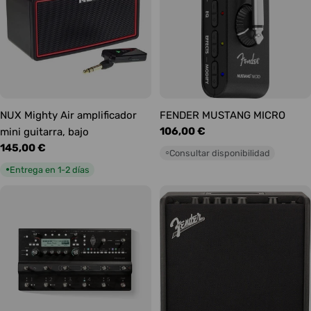
NUX Mighty Air amplificador
FENDER MUSTANG MICRO
Precio
106,00 €
mini guitarra, bajo
habitual
Precio
145,00 €
Consultar disponibilidad
○
habitual
Entrega en 1-2 días
●