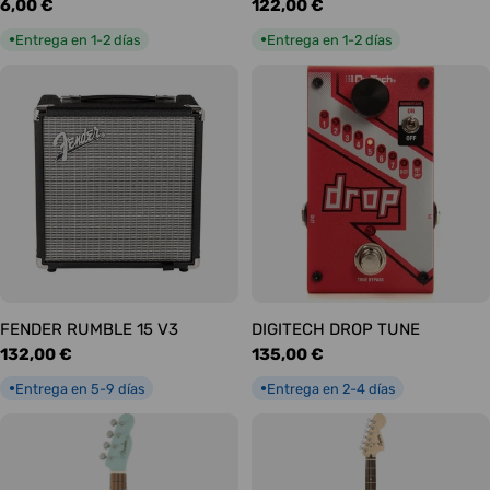
Precio
6,00 €
Precio
122,00 €
habitual
habitual
Entrega en 1-2 días
Entrega en 1-2 días
●
●
FENDER RUMBLE 15 V3
DIGITECH DROP TUNE
Precio
132,00 €
Precio
135,00 €
habitual
habitual
Entrega en 5-9 días
Entrega en 2-4 días
●
●