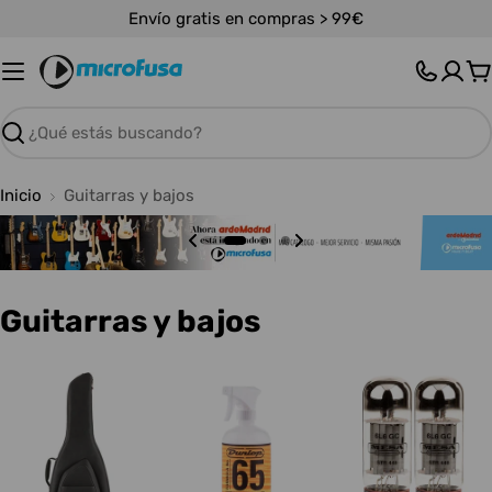
Saltar
Envío gratis en compras > 99€
al
contenido
C
Buscar
Inicio
Guitarras y bajos
C
Guitarras y bajos
o
l
e
c