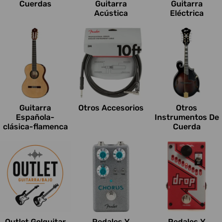
Cuerdas
Guitarra
Guitarra
Acústica
Eléctrica
Guitarra
Otros Accesorios
Otros
Española-
Instrumentos De
clásica-flamenca
Cuerda
Outlet Go!guitar
Pedales Y
Pedales Y