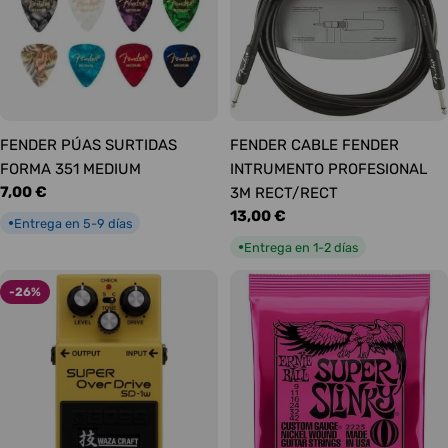
FENDER PÚAS SURTIDAS
FENDER CABLE FENDER
FORMA 351 MEDIUM
INTRUMENTO PROFESIONAL
Precio
7,00 €
3M RECT/RECT
habitual
Precio
13,00 €
Entrega en 5-9 días
●
habitual
Entrega en 1-2 días
●
-26%