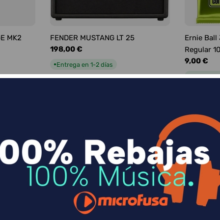
GE MK2
FENDER MUSTANG LT 25
Ernie Ball
Precio
198,00 €
Regular 1
habitual
Precio
9,00 €
Entrega en 1-2 días
●
habitual
Entrega e
●