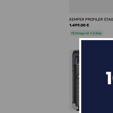
KEMPER PROFILER STA
Precio
1.499,00 €
habitual
Entrega en 1-2 días
●