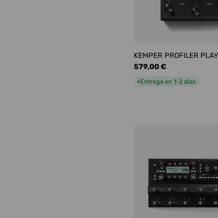
KEMPER PROFILER PLA
Precio
579,00 €
habitual
Entrega en 1-2 días
●