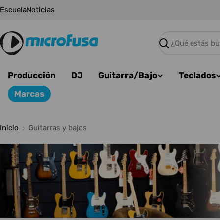
Saltar
Escuela
Noticias
al
contenido
Buscar
Producción
DJ
Guitarra/Bajo
Teclados
Marcas
Inicio
Guitarras y bajos