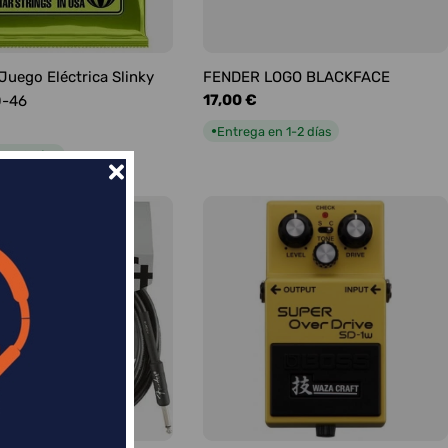
 Juego Eléctrica Slinky
FENDER LOGO BLACKFACE
Precio
17,00 €
0-46
habitual
Entrega en 1-2 días
●
n 1-2 días