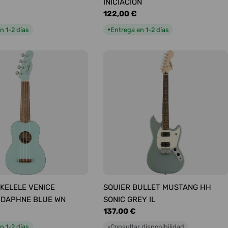
INICIACIÓN
Precio
122,00 €
habitual
n 1-2 días
Entrega en 1-2 días
●
KELELE VENICE
SQUIER BULLET MUSTANG HH
 DAPHNE BLUE WN
SONIC GREY IL
Precio
137,00 €
habitual
n 1-2 días
Consultar disponibilidad
○