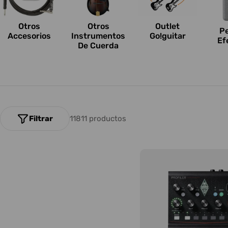
n
e
Otros
Outlet
Otros
P
Accesorios
Go!guitar
Instrumentos
Ef
s
De Cuerda
:
Filtrar
11811 productos