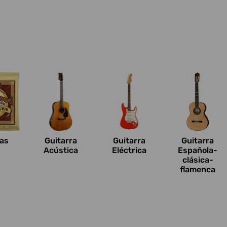
n
as
Guitarra
Guitarra
Guitarra
Acústica
Eléctrica
Española-
clásica-
flamenca