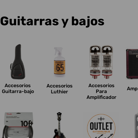
C
Guitarras y bajos
o
l
e
c
Accesorios
Accesorios
Accesorios
Ampl
c
Guitarra-bajo
Para
Luthier
Amplificador
i
o