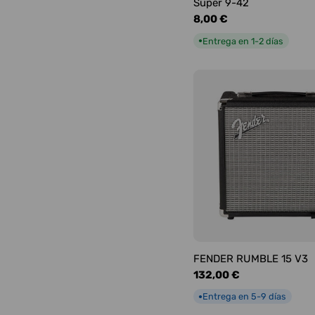
Super 9-42
Precio
8,00 €
habitual
Entrega en 1-2 días
●
FENDER RUMBLE 15 V3
Precio
132,00 €
habitual
Entrega en 5-9 días
●