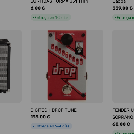
SURTIDAS FORMA 351 THIN
Caoba
Precio
6,00 €
Precio
339,00 €
habitual
habitual
Entrega en 1-2 días
Entrega e
●
●
DIGITECH DROP TUNE
FENDER U
Precio
135,00 €
SOPRANO
habitual
Precio
60,00 €
Entrega en 2-4 días
●
habitual
Entrega e
●