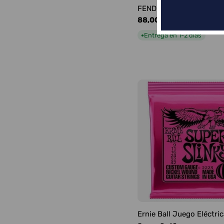
FENDER FRONTMAN 10G
Precio
88,00 €
habitual
Entrega en 1-2 días
●
Ernie Ball Juego Eléctric