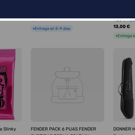
FENDER PÚAS SURTIDAS FORMA
FENDER C
351 MEDIUM
INTRUMEN
Precio
7,00 €
RECT/RE
habitual
Precio
13,00 €
Entrega en 5-9 días
●
habitual
Entrega e
●
a Slinky
FENDER PACK 6 PUAS FENDER
DONNER HU