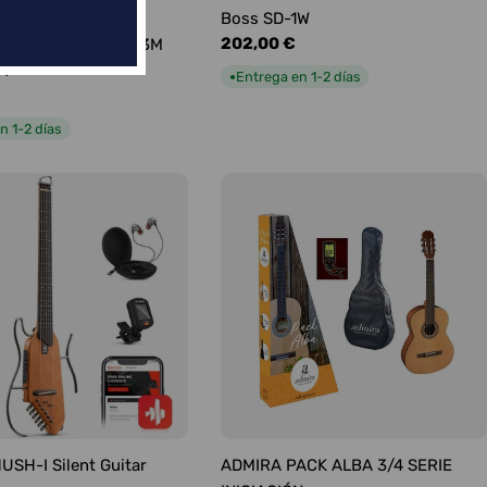
ABLE FENDER
Boss SD-1W
Precio
202,00 €
TO PROFESIONAL 3M
habitual
CT
Entrega en 1-2 días
●
n 1-2 días
SH-I Silent Guitar
ADMIRA PACK ALBA 3/4 SERIE