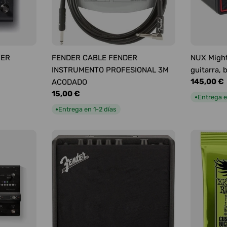
YER
FENDER CABLE FENDER
NUX Might
INSTRUMENTO PROFESIONAL 3M
guitarra, 
Precio
145,00 €
ACODADO
habitual
Precio
15,00 €
Entrega e
●
habitual
Entrega en 1-2 días
●