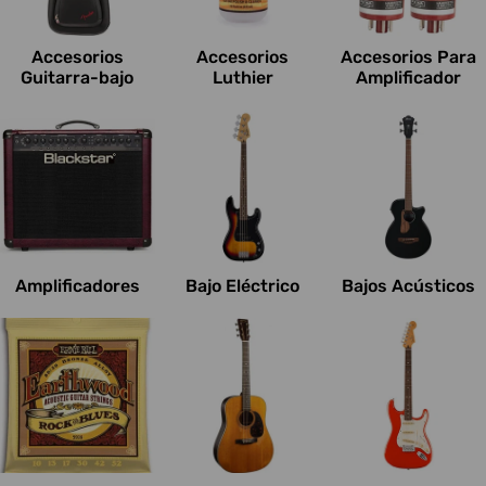
c
i
Accesorios
Accesorios
Accesorios Para
o
Guitarra-bajo
Luthier
Amplificador
n
e
s
:
Amplificadores
Bajo Eléctrico
Bajos Acústicos