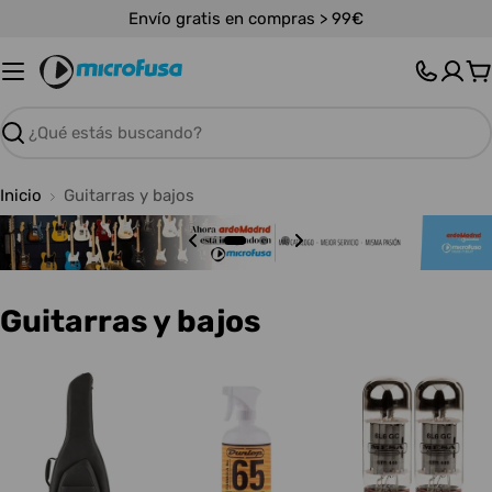
Saltar
Envío gratis en compras > 99€
al
contenido
C
Buscar
Inicio
Guitarras y bajos
C
Guitarras y bajos
o
l
e
c