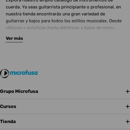
Explora nuestro amplio catálogo de instrumentos de
cuerda. Ya seas guitarrista principiante o profesional, en
nuestra tienda encontrarás una gran variedad de
guitarras y bajos para todos los estilos musicales. Desde
clásicas y acústicas hasta eléctricas y bajos de cinco
cuerdas, contamos con las mejores marcas del mercado.
Ver más
Complementa tu instrumento con amplificadores de
calidad y una amplia gama de efectos para crear tu propio
sonido.
Grupo Microfusa
Cursos
Tienda