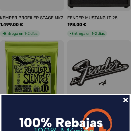
KEMPER PROFILER STAGE MK2
FENDER MUSTANG LT 25
Precio
1.499,00 €
Precio
198,00 €
habitual
habitual
Entrega en 1-2 días
Entrega en 1-2 días
●
●
Ernie Ball Juego Eléctrica
FENDER LOGO BLACKFACE
Precio
17,00 €
Slinky Regular 10-46
habitual
Precio
9,00 €
Entrega en 1-2 días
●