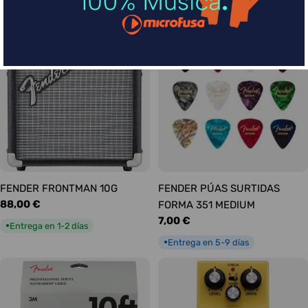
habitual
Entrega en 1-2 días
●
FENDER FRONTMAN 10G
FENDER PÚAS SURTIDAS
Precio
88,00 €
FORMA 351 MEDIUM
habitual
Precio
7,00 €
Entrega en 1-2 días
●
habitual
Entrega en 5-9 días
●