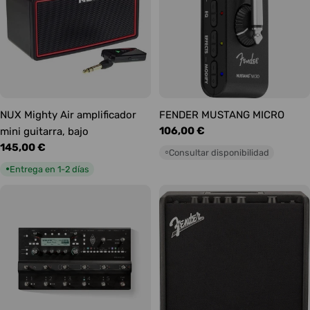
NUX Mighty Air amplificador
FENDER MUSTANG MICRO
Precio
106,00 €
mini guitarra, bajo
habitual
Precio
145,00 €
Consultar disponibilidad
○
habitual
Entrega en 1-2 días
●