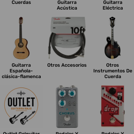
Cuerdas
Guitarra
Guitarra
Acústica
Eléctrica
Guitarra
Otros Accesorios
Otros
Española-
Instrumentos De
clásica-flamenca
Cuerda
Outlet Go!guitar
Pedales Y
Pedales Y