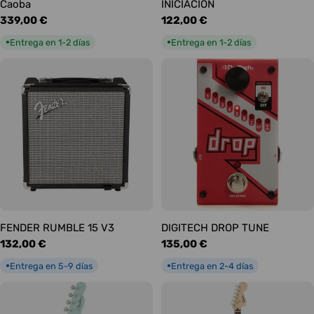
Caoba
INICIACIÓN
Precio
339,00 €
Precio
122,00 €
habitual
habitual
Entrega en 1-2 días
Entrega en 1-2 días
●
●
FENDER RUMBLE 15 V3
DIGITECH DROP TUNE
Precio
132,00 €
Precio
135,00 €
habitual
habitual
Entrega en 5-9 días
Entrega en 2-4 días
●
●