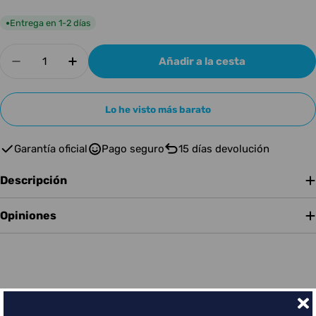
Entrega en 1-2 días
●
Cantidad
Añadir a la cesta
Disminuir cantidad para Mackie Mix5
Aumentar cantidad para Mackie Mix5
Lo he visto más barato
Garantía oficial
Pago seguro
15 días devolución
Descripción
Opiniones