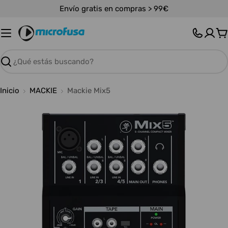
Saltar
Envío gratis en compras > 99€
al
contenido
C
Buscar
Inicio
MACKIE
Mackie Mix5
Abrir medios 0 en modal