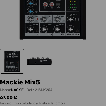
Mackie Mix5
Marca:
MACKIE
Ref.:
218MK254
Precio
67,00 €
habitual
Imp. inc.
Envío
calculado al finalizar la compra.