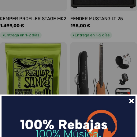
KEMPER PROFILER STAGE MK2
FENDER MUSTANG LT 25
Precio
1.499,00 €
Precio
198,00 €
habitual
habitual
Entrega en 1-2 días
Entrega en 1-2 días
●
●
Ernie Ball Juego Eléctrica
DONNER HUSH-I Silent Guitar
Slinky Regular 10-46
Caoba
Precio
9,00 €
Precio
339,00 €