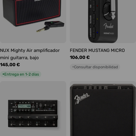
NUX Mighty Air amplificador
FENDER MUSTANG MICRO
Precio
106,00 €
mini guitarra, bajo
habitual
Precio
145,00 €
Consultar disponibilidad
○
habitual
Entrega en 1-2 días
●