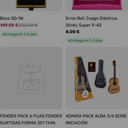
Boss SD-1W
Ernie Ball Juego Eléctrica
149,00 €
202,00 €
Slinky Super 9-42
Precio
Precio
Precio
8,00 €
de
habitual
Entrega en 1-2 días
●
habitual
oferta
Entrega en 1-2 días
●
FENDER PACK 6 PUAS FENDER
ADMIRA PACK ALBA 3/4 SERIE
SURTIDAS FORMA 351 THIN
INICIACIÓN