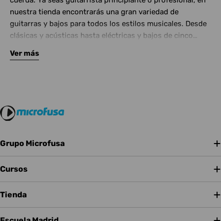
cuerda. Ya seas guitarrista principiante o profesional, en
nuestra tienda encontrarás una gran variedad de
guitarras y bajos para todos los estilos musicales. Desde
clásicas y acústicas hasta eléctricas y bajos de cinco
cuerdas, contamos con las mejores marcas del mercado.
Ver más
Complementa tu instrumento con amplificadores de
calidad y una amplia gama de efectos para crear tu propio
sonido.
Grupo Microfusa
Cursos
Tienda
Escuela Madrid