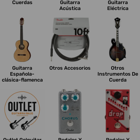
Cuerdas
Guitarra
Guitarra
Acústica
Eléctrica
Guitarra
Otros Accesorios
Otros
Española-
Instrumentos De
clásica-flamenca
Cuerda
Outlet Go!guitar
Pedales Y
Pedales Y