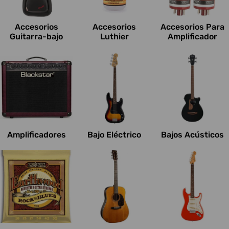
c
i
Accesorios
Accesorios
Accesorios Para
o
Guitarra-bajo
Luthier
Amplificador
n
e
s
:
Amplificadores
Bajo Eléctrico
Bajos Acústicos