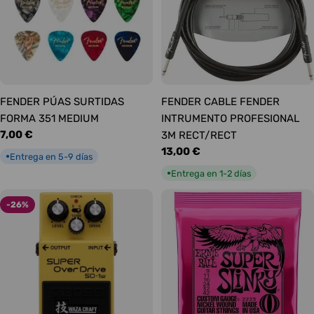
FENDER PÚAS SURTIDAS
FENDER CABLE FENDER
FORMA 351 MEDIUM
INTRUMENTO PROFESIONAL
Precio
7,00 €
3M RECT/RECT
habitual
Precio
13,00 €
Entrega en 5-9 días
●
habitual
Entrega en 1-2 días
●
-26%