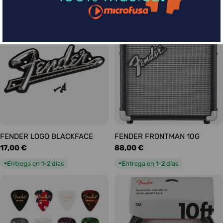
habitual
habitual
Entrega en 5-9 días
Entrega en 1-2 días
●
●
FENDER LOGO BLACKFACE
FENDER FRONTMAN 10G
Precio
17,00 €
Precio
88,00 €
habitual
habitual
Entrega en 1-2 días
Entrega en 1-2 días
●
●