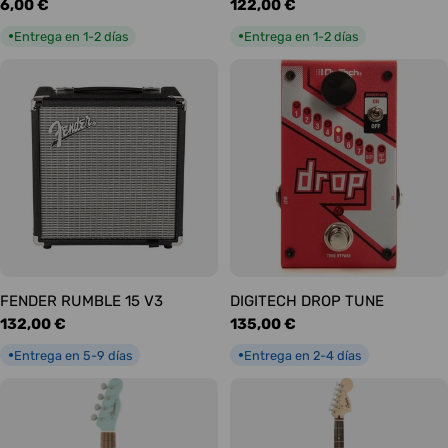
Precio
6,00 €
Precio
122,00 €
habitual
habitual
Entrega en 1-2 días
Entrega en 1-2 días
●
●
FENDER RUMBLE 15 V3
DIGITECH DROP TUNE
Precio
132,00 €
Precio
135,00 €
habitual
habitual
Entrega en 5-9 días
Entrega en 2-4 días
●
●