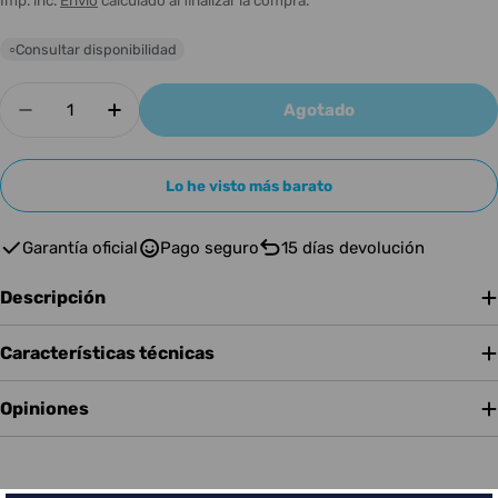
Consultar disponibilidad
○
Cantidad
Agotado
Disminuir cantidad para KRK V4S4
Aumentar cantidad para KRK V4S4
Lo he visto más barato
Garantía oficial
Pago seguro
15 días devolución
Descripción
Características técnicas
Opiniones