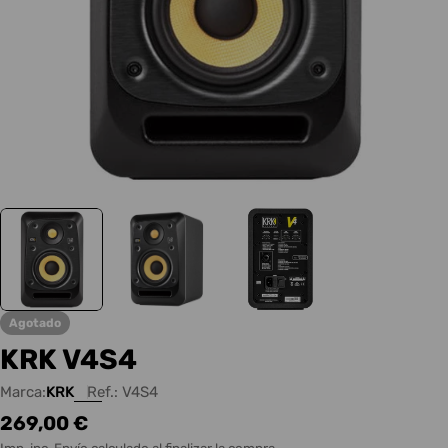
Agotado
KRK V4S4
Marca:
KRK
Ref.:
V4S4
Precio
269,00 €
habitual
Imp. inc.
Envío
calculado al finalizar la compra.