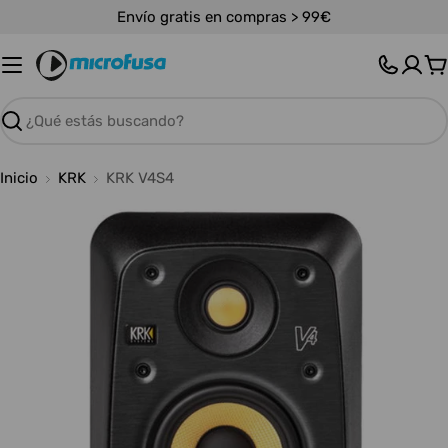
Saltar
Envío gratis en compras > 99€
al
contenido
C
Buscar
Inicio
KRK
KRK V4S4
Abrir medios 0 en modal