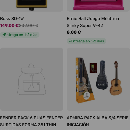
Boss SD-1W
Ernie Ball Juego Eléctrica
149,00 €
202,00 €
Slinky Super 9-42
Precio
Precio
Precio
8,00 €
de
habitual
Entrega en 1-2 días
●
habitual
oferta
Entrega en 1-2 días
●
FENDER PACK 6 PUAS FENDER
ADMIRA PACK ALBA 3/4 SERIE
SURTIDAS FORMA 351 THIN
INICIACIÓN