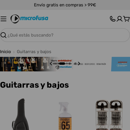
Saltar
Envío gratis en compras > 99€
al
contenido
C
Buscar
Inicio
Guitarras y bajos
C
Guitarras y bajos
o
l
e
c