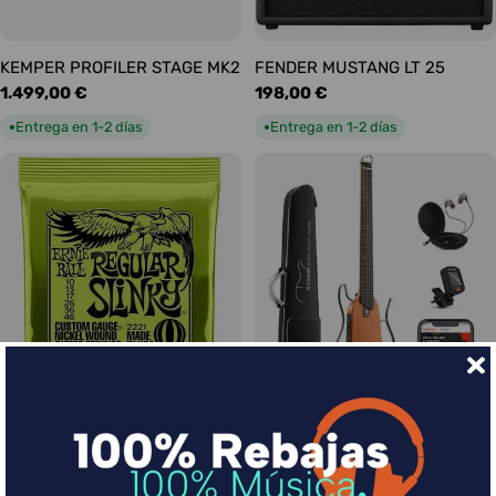
KEMPER PROFILER STAGE MK2
FENDER MUSTANG LT 25
Precio
1.499,00 €
Precio
198,00 €
habitual
habitual
Entrega en 1-2 días
Entrega en 1-2 días
●
●
Ernie Ball Juego Eléctrica
DONNER HUSH-I Silent Guitar
Slinky Regular 10-46
Caoba
Precio
9,00 €
Precio
339,00 €