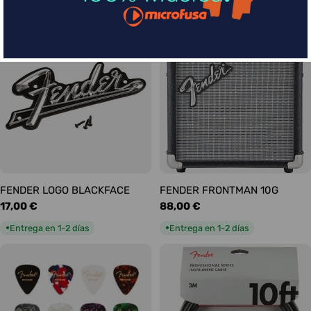
habitual
habitual
Entrega en 5-9 días
Entrega en 1-2 días
●
●
FENDER LOGO BLACKFACE
FENDER FRONTMAN 10G
Precio
17,00 €
Precio
88,00 €
habitual
habitual
Entrega en 1-2 días
Entrega en 1-2 días
●
●