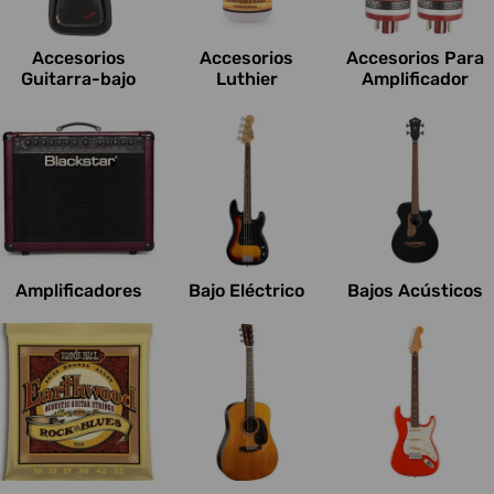
c
i
Accesorios
Accesorios
Accesorios Para
o
Guitarra-bajo
Luthier
Amplificador
n
e
s
:
Amplificadores
Bajo Eléctrico
Bajos Acústicos