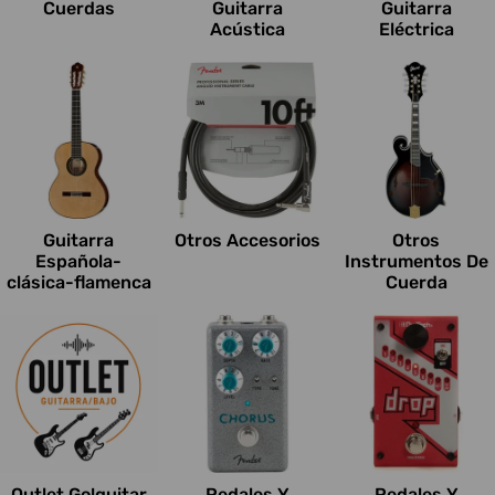
Cuerdas
Guitarra
Guitarra
Acústica
Eléctrica
Guitarra
Otros Accesorios
Otros
Española-
Instrumentos De
clásica-flamenca
Cuerda
Outlet Go!guitar
Pedales Y
Pedales Y