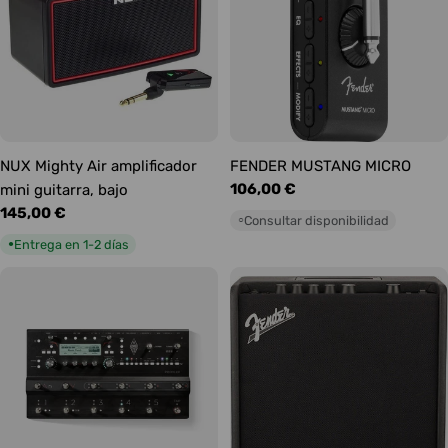
NUX Mighty Air amplificador
FENDER MUSTANG MICRO
Precio
106,00 €
mini guitarra, bajo
habitual
Precio
145,00 €
Consultar disponibilidad
○
habitual
Entrega en 1-2 días
●