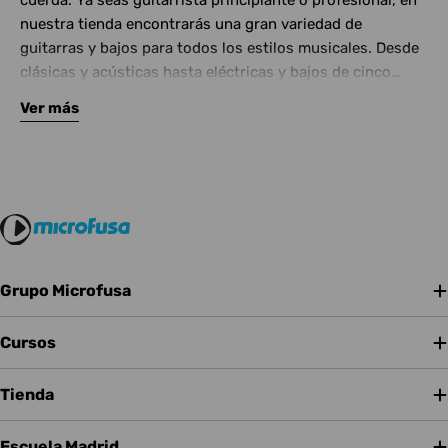
cuerda. Ya seas guitarrista principiante o profesional, en
nuestra tienda encontrarás una gran variedad de
guitarras y bajos para todos los estilos musicales. Desde
clásicas y acústicas hasta eléctricas y bajos de cinco
cuerdas, contamos con las mejores marcas del mercado.
Ver más
Complementa tu instrumento con amplificadores de
calidad y una amplia gama de efectos para crear tu propio
sonido.
Grupo Microfusa
Cursos
Tienda
Escuela Madrid