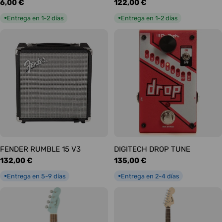
Precio
6,00 €
Precio
122,00 €
habitual
habitual
Entrega en 1-2 días
Entrega en 1-2 días
●
●
FENDER RUMBLE 15 V3
DIGITECH DROP TUNE
Precio
132,00 €
Precio
135,00 €
habitual
habitual
Entrega en 5-9 días
Entrega en 2-4 días
●
●