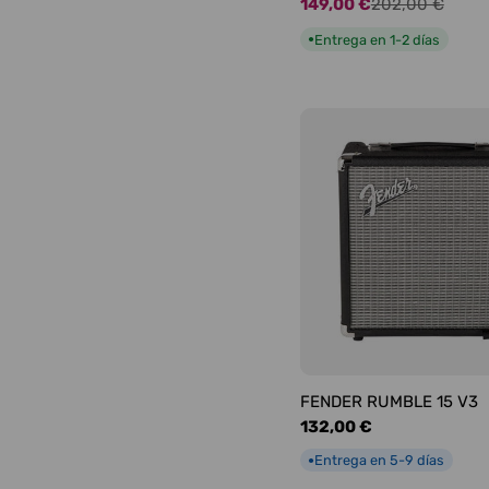
149,00 €
202,00 €
Precio
Precio
de
habitual
Entrega en 1-2 días
●
oferta
FENDER RUMBLE 15 V3
Precio
132,00 €
habitual
Entrega en 5-9 días
●