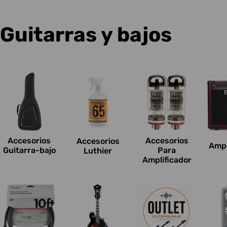
C
Guitarras y bajos
o
l
e
c
Accesorios
Accesorios
Accesorios
Ampl
c
Guitarra-bajo
Para
Luthier
Amplificador
i
o