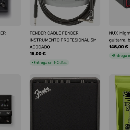
YER
FENDER CABLE FENDER
NUX Might
INSTRUMENTO PROFESIONAL 3M
guitarra, 
Precio
145,00 €
ACODADO
habitual
Precio
15,00 €
Entrega e
●
habitual
Entrega en 1-2 días
●