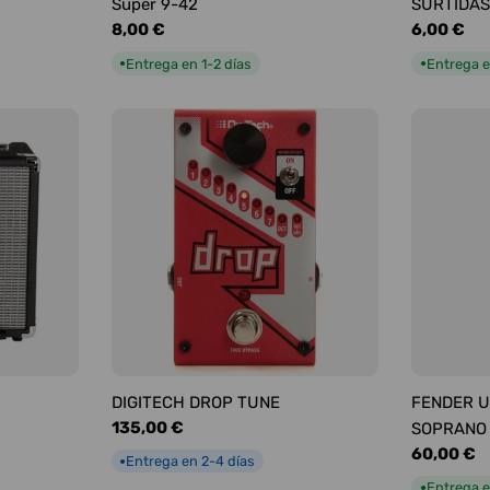
Super 9-42
SURTIDAS
Precio
8,00 €
Precio
6,00 €
habitual
habitual
Entrega en 1-2 días
Entrega e
●
●
DIGITECH DROP TUNE
FENDER U
Precio
135,00 €
SOPRANO
habitual
Precio
60,00 €
Entrega en 2-4 días
●
habitual
Entrega e
●