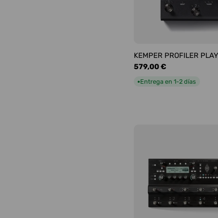
KEMPER PROFILER PLA
Precio
579,00 €
habitual
Entrega en 1-2 días
●