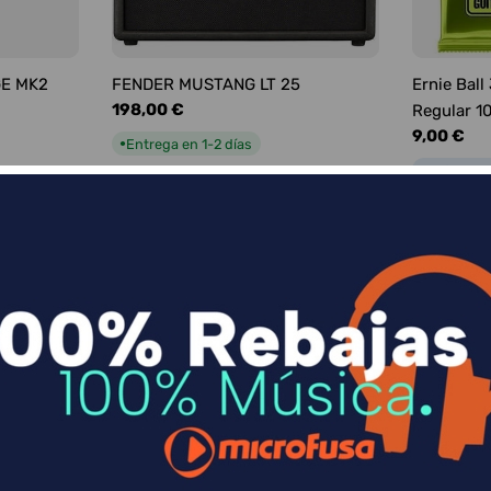
GE MK2
FENDER MUSTANG LT 25
Ernie Ball
Precio
198,00 €
Regular 1
habitual
Precio
9,00 €
Entrega en 1-2 días
●
habitual
Entrega e
●