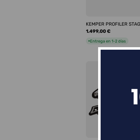
KEMPER PROFILER STA
Precio
1.499,00 €
habitual
Entrega en 1-2 días
●