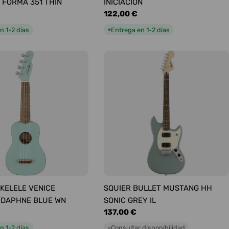
 FORMA 351 THIN
INICIACIÓN
Precio
122,00 €
habitual
n 1-2 días
Entrega en 1-2 días
●
KELELE VENICE
SQUIER BULLET MUSTANG HH
 DAPHNE BLUE WN
SONIC GREY IL
Precio
137,00 €
habitual
n 1-2 días
Consultar disponibilidad
○