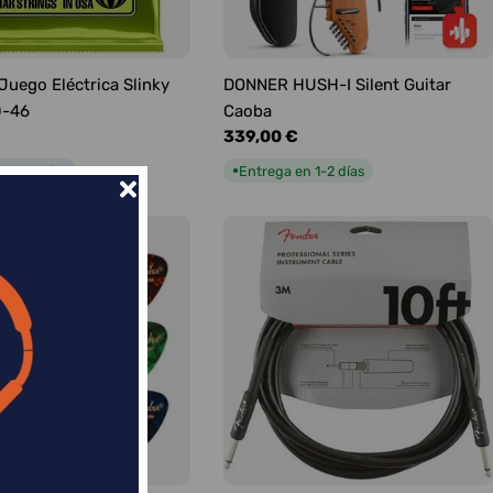
 Juego Eléctrica Slinky
DONNER HUSH-I Silent Guitar
0-46
Caoba
Precio
339,00 €
habitual
n 5-9 días
Entrega en 1-2 días
●