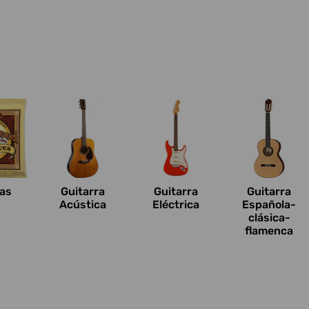
n
as
Guitarra
Guitarra
Guitarra
Acústica
Eléctrica
Española-
clásica-
flamenca