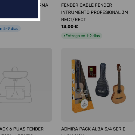
ÚAS SURTIDAS FORMA
FENDER CABLE FENDER
UM
INTRUMENTO PROFESIONAL 3M
RECT/RECT
Precio
13,00 €
n 5-9 días
habitual
Entrega en 1-2 días
●
ACK 6 PUAS FENDER
ADMIRA PACK ALBA 3/4 SERIE