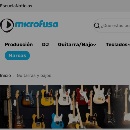
Saltar
Escuela
Noticias
al
contenido
Buscar
Producción
DJ
Guitarra/Bajo
Teclados
Marcas
Inicio
Guitarras y bajos