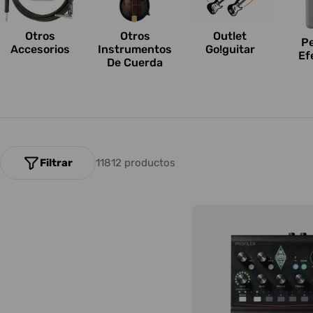
n
e
Otros
Outlet
Otros
P
Accesorios
Go!guitar
Instrumentos
Ef
s
De Cuerda
:
Filtrar
11812 productos