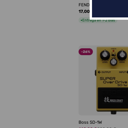
FENDER LOGO BLACKFA
Precio
17,00 €
habitual
Entrega en 1-2 días
●
-26%
Boss SD-1W