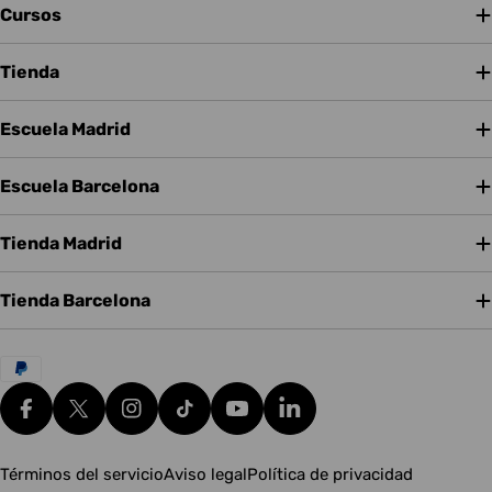
Cursos
Tienda
Escuela Madrid
Escuela Barcelona
Tienda Madrid
Tienda Barcelona
Métodos
de
pago
Facebook
X (Twitter)
Instagram
tiktok
YouTube
Translation missing: es.g
Términos del servicio
Aviso legal
Política de privacidad