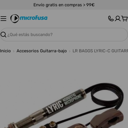
Saltar
Envío gratis en compras > 99€
al
contenido
C
Buscar
Inicio
Accesorios Guitarra-bajo
LR BAGGS LYRIC-C GUITAR
Abrir medios 0 en modal