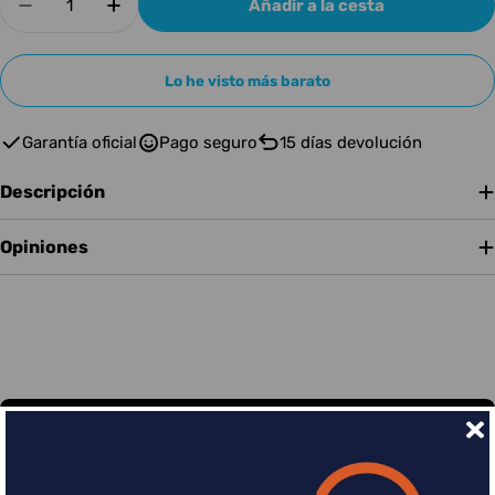
Añadir a la cesta
Disminuir cantidad para LR BAGGS LYRIC-C G
Aumentar cantidad para LR BAGGS L
Lo he visto más barato
Garantía oficial
Pago seguro
15 días devolución
Descripción
Opiniones
Financia tus compras con Sequra
Divide en 3 sin coste o hasta en 18 meses por una