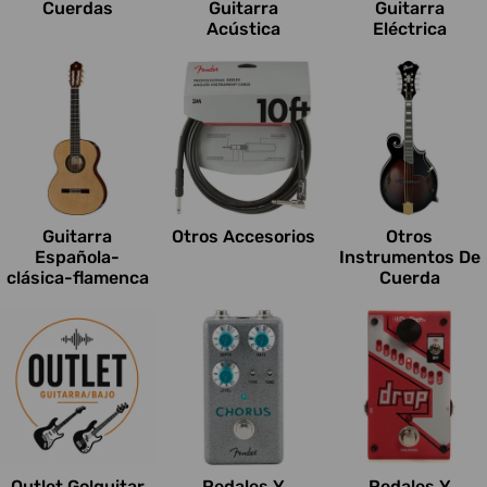
Cuerdas
Guitarra
Guitarra
Acústica
Eléctrica
Guitarra
Otros Accesorios
Otros
Española-
Instrumentos De
clásica-flamenca
Cuerda
Outlet Go!guitar
Pedales Y
Pedales Y