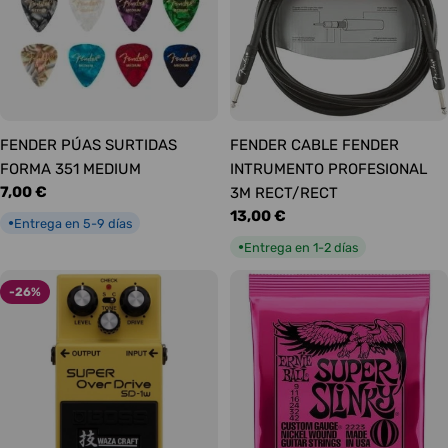
FENDER PÚAS SURTIDAS
FENDER CABLE FENDER
FORMA 351 MEDIUM
INTRUMENTO PROFESIONAL
Precio
7,00 €
3M RECT/RECT
habitual
Precio
13,00 €
Entrega en 5-9 días
●
habitual
Entrega en 1-2 días
●
-26%