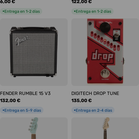
Precio
6,00 €
Precio
122,00 €
habitual
habitual
Entrega en 1-2 días
Entrega en 1-2 días
●
●
FENDER RUMBLE 15 V3
DIGITECH DROP TUNE
Precio
132,00 €
Precio
135,00 €
habitual
habitual
Entrega en 5-9 días
Entrega en 2-4 días
●
●