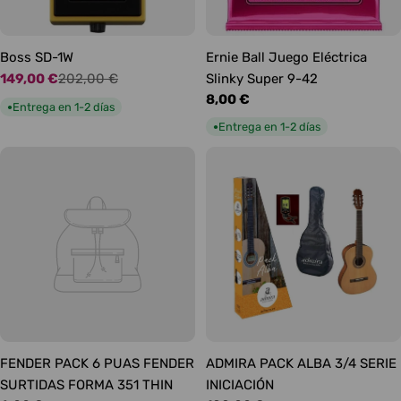
Boss SD-1W
Ernie Ball Juego Eléctrica
149,00 €
202,00 €
Slinky Super 9-42
Precio
Precio
Precio
8,00 €
de
habitual
Entrega en 1-2 días
●
habitual
oferta
Entrega en 1-2 días
●
FENDER PACK 6 PUAS FENDER
ADMIRA PACK ALBA 3/4 SERIE
SURTIDAS FORMA 351 THIN
INICIACIÓN