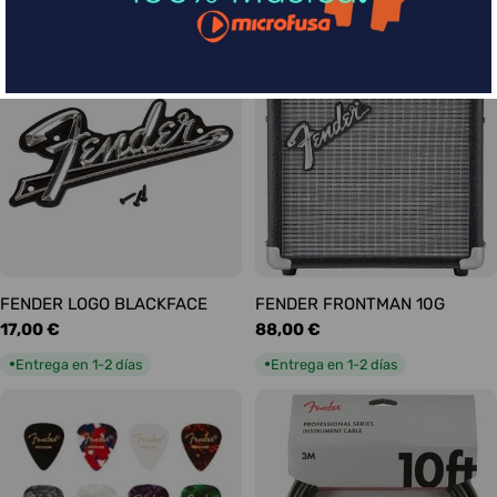
habitual
habitual
Entrega en 1-2 días
Entrega en 1-2 días
●
●
FENDER LOGO BLACKFACE
FENDER FRONTMAN 10G
Precio
17,00 €
Precio
88,00 €
habitual
habitual
Entrega en 1-2 días
Entrega en 1-2 días
●
●