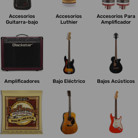
c
i
Accesorios
Accesorios
Accesorios Para
o
Guitarra-bajo
Luthier
Amplificador
n
e
s
:
Amplificadores
Bajo Eléctrico
Bajos Acústicos