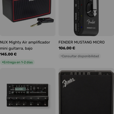
NUX Mighty Air amplificador
FENDER MUSTANG MICRO
Precio
106,00 €
mini guitarra, bajo
habitual
Precio
145,00 €
Consultar disponibilidad
○
habitual
Entrega en 1-2 días
●