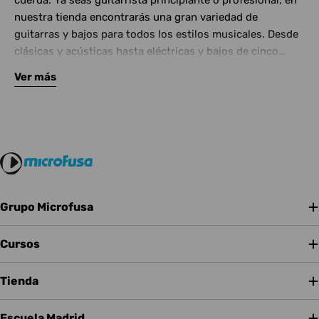
cuerda. Ya seas guitarrista principiante o profesional, en
nuestra tienda encontrarás una gran variedad de
guitarras y bajos para todos los estilos musicales. Desde
clásicas y acústicas hasta eléctricas y bajos de cinco
cuerdas, contamos con las mejores marcas del mercado.
Ver más
Complementa tu instrumento con amplificadores de
calidad y una amplia gama de efectos para crear tu propio
sonido.
Grupo Microfusa
Cursos
Tienda
Escuela Madrid