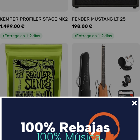
KEMPER PROFILER STAGE MK2
FENDER MUSTANG LT 25
Precio
1.499,00 €
Precio
198,00 €
habitual
habitual
Entrega en 1-2 días
Entrega en 1-2 días
●
●
Ernie Ball Juego Eléctrica
DONNER HUSH-I Silent Guitar
Slinky Regular 10-46
Caoba
Precio
9,00 €
Precio
339,00 €