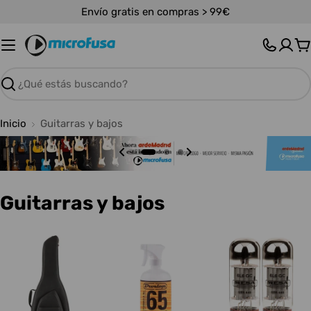
Saltar
Envío gratis en compras > 99€
al
contenido
C
Buscar
Inicio
Guitarras y bajos
C
Guitarras y bajos
o
l
e
c