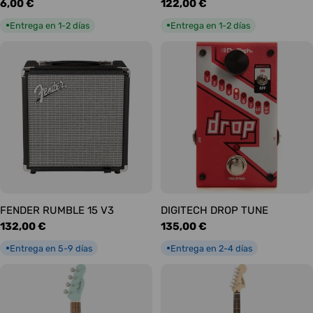
Precio
6,00 €
Precio
122,00 €
habitual
habitual
Entrega en 1-2 días
Entrega en 1-2 días
●
●
FENDER RUMBLE 15 V3
DIGITECH DROP TUNE
Precio
132,00 €
Precio
135,00 €
habitual
habitual
Entrega en 5-9 días
Entrega en 2-4 días
●
●