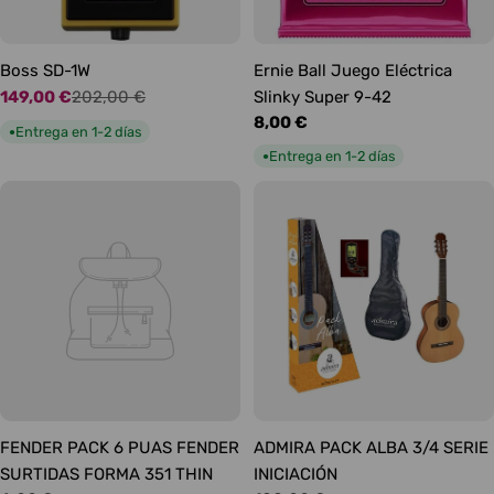
Boss SD-1W
Ernie Ball Juego Eléctrica
149,00 €
202,00 €
Slinky Super 9-42
Precio
Precio
Precio
8,00 €
de
habitual
Entrega en 1-2 días
●
habitual
oferta
Entrega en 1-2 días
●
FENDER PACK 6 PUAS FENDER
ADMIRA PACK ALBA 3/4 SERIE
SURTIDAS FORMA 351 THIN
INICIACIÓN