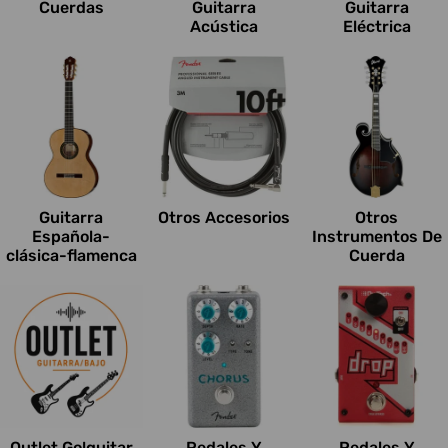
Cuerdas
Guitarra
Guitarra
Acústica
Eléctrica
Guitarra
Otros Accesorios
Otros
Española-
Instrumentos De
clásica-flamenca
Cuerda
Outlet Go!guitar
Pedales Y
Pedales Y