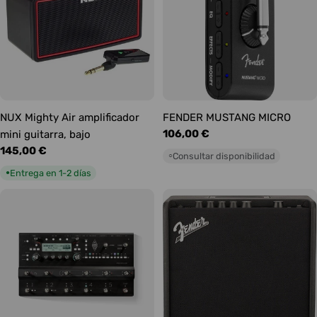
NUX Mighty Air amplificador
FENDER MUSTANG MICRO
Precio
106,00 €
mini guitarra, bajo
habitual
Precio
145,00 €
Consultar disponibilidad
○
habitual
Entrega en 1-2 días
●