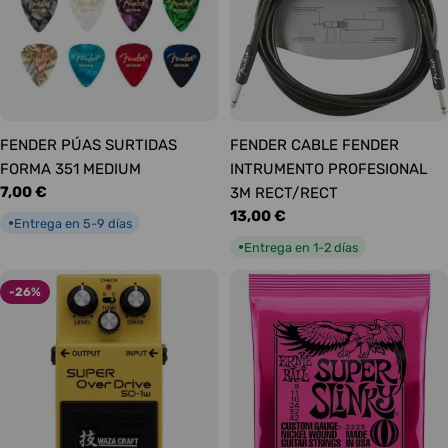
FENDER PÚAS SURTIDAS
FENDER CABLE FENDER
FORMA 351 MEDIUM
INTRUMENTO PROFESIONAL
Precio
7,00 €
3M RECT/RECT
habitual
Precio
13,00 €
Entrega en 5-9 días
●
habitual
Entrega en 1-2 días
●
-26%