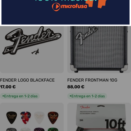
habitual
habitual
Entrega en 5-9 días
Entrega en 1-2 días
●
●
FENDER LOGO BLACKFACE
FENDER FRONTMAN 10G
Precio
17,00 €
Precio
88,00 €
habitual
habitual
Entrega en 1-2 días
Entrega en 1-2 días
●
●