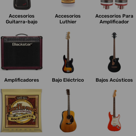
c
i
Accesorios
Accesorios
Accesorios Para
o
Guitarra-bajo
Luthier
Amplificador
n
e
s
:
Amplificadores
Bajo Eléctrico
Bajos Acústicos