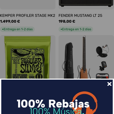
KEMPER PROFILER STAGE MK2
FENDER MUSTANG LT 25
Precio
1.499,00 €
Precio
198,00 €
habitual
habitual
Entrega en 1-2 días
Entrega en 1-2 días
●
●
Ernie Ball Juego Eléctrica
DONNER HUSH-I Silent Guitar
Slinky Regular 10-46
Caoba
Precio
9,00 €
Precio
339,00 €