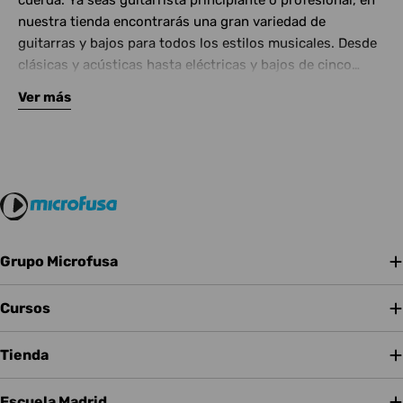
cuerda. Ya seas guitarrista principiante o profesional, en
nuestra tienda encontrarás una gran variedad de
guitarras y bajos para todos los estilos musicales. Desde
clásicas y acústicas hasta eléctricas y bajos de cinco
cuerdas, contamos con las mejores marcas del mercado.
Ver más
Complementa tu instrumento con amplificadores de
calidad y una amplia gama de efectos para crear tu propio
sonido.
Grupo Microfusa
Cursos
Tienda
Escuela Madrid