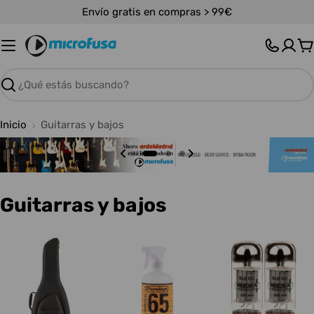
Saltar
Envío gratis en compras > 99€
al
contenido
C
Buscar
Inicio
Guitarras y bajos
C
Guitarras y bajos
o
l
e
c