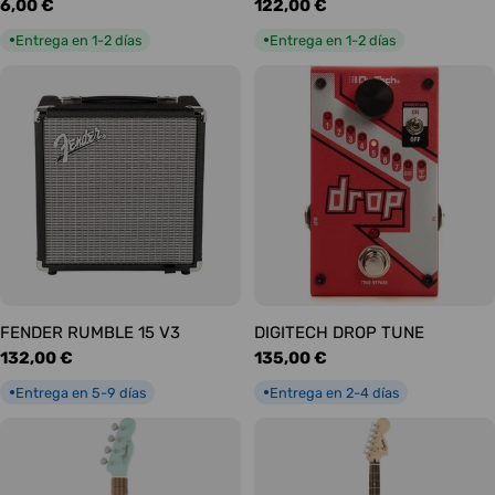
Precio
6,00 €
Precio
122,00 €
habitual
habitual
Entrega en 1-2 días
Entrega en 1-2 días
●
●
FENDER RUMBLE 15 V3
DIGITECH DROP TUNE
Precio
132,00 €
Precio
135,00 €
habitual
habitual
Entrega en 5-9 días
Entrega en 2-4 días
●
●