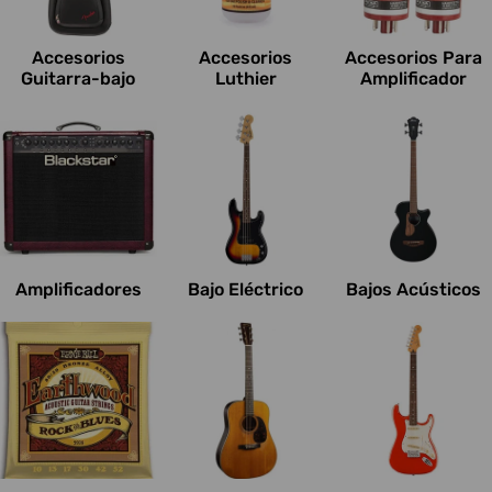
c
i
Accesorios
Accesorios
Accesorios Para
o
Guitarra-bajo
Luthier
Amplificador
n
e
s
:
Amplificadores
Bajo Eléctrico
Bajos Acústicos