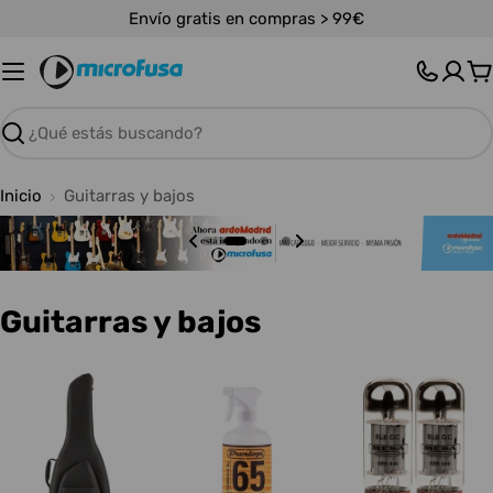
Saltar
Envío gratis en compras > 99€
al
contenido
C
Buscar
Inicio
Guitarras y bajos
C
Guitarras y bajos
o
l
e
c