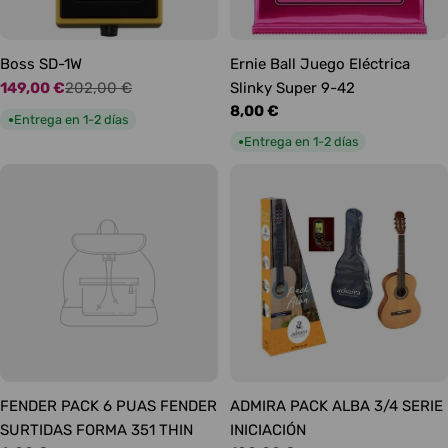
Boss SD-1W
Ernie Ball Juego Eléctrica
149,00 €
202,00 €
Slinky Super 9-42
Precio
Precio
Precio
8,00 €
de
habitual
Entrega en 1-2 días
●
habitual
oferta
Entrega en 1-2 días
●
FENDER PACK 6 PUAS FENDER
ADMIRA PACK ALBA 3/4 SERIE
SURTIDAS FORMA 351 THIN
INICIACIÓN