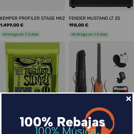
KEMPER PROFILER STAGE MK2
FENDER MUSTANG LT 25
Precio
1.499,00 €
Precio
198,00 €
habitual
habitual
Entrega en 1-2 días
Entrega en 1-2 días
●
●
Ernie Ball Juego Eléctrica
DONNER HUSH-I Silent Guitar
Slinky Regular 10-46
Caoba
Precio
9,00 €
Precio
339,00 €