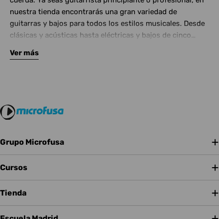
cuerda. Ya seas guitarrista principiante o profesional, en
nuestra tienda encontrarás una gran variedad de
guitarras y bajos para todos los estilos musicales. Desde
clásicas y acústicas hasta eléctricas y bajos de cinco
cuerdas, contamos con las mejores marcas del mercado.
Ver más
Complementa tu instrumento con amplificadores de
calidad y una amplia gama de efectos para crear tu propio
sonido.
Grupo Microfusa
Cursos
Tienda
Escuela Madrid