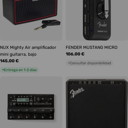
NUX Mighty Air amplificador
FENDER MUSTANG MICRO
Precio
106,00 €
mini guitarra, bajo
habitual
Precio
145,00 €
Consultar disponibilidad
○
habitual
Entrega en 1-2 días
●