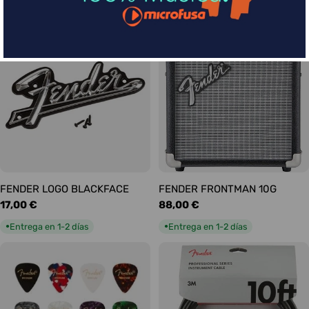
habitual
habitual
Entrega en 5-9 días
Entrega en 1-2 días
●
●
FENDER LOGO BLACKFACE
FENDER FRONTMAN 10G
Precio
17,00 €
Precio
88,00 €
habitual
habitual
Entrega en 1-2 días
Entrega en 1-2 días
●
●