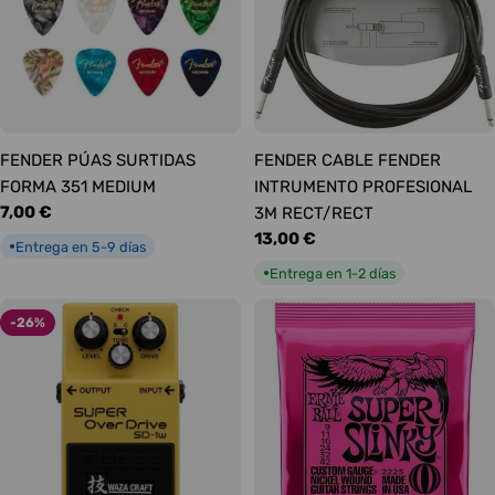
FENDER PÚAS SURTIDAS
FENDER CABLE FENDER
FORMA 351 MEDIUM
INTRUMENTO PROFESIONAL
Precio
7,00 €
3M RECT/RECT
habitual
Precio
13,00 €
Entrega en 5-9 días
●
habitual
Entrega en 1-2 días
●
-26%