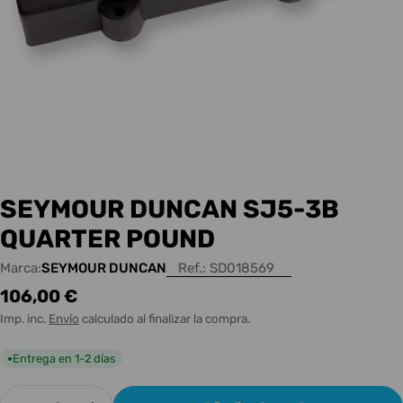
SEYMOUR DUNCAN SJ5-3B
QUARTER POUND
Marca:
SEYMOUR DUNCAN
Ref.:
SD018569
Precio
106,00 €
habitual
Imp. inc.
Envío
calculado al finalizar la compra.
Entrega en 1-2 días
●
Cantidad