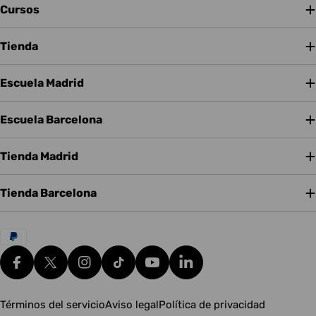
Cursos
Tienda
Escuela Madrid
Escuela Barcelona
Tienda Madrid
Tienda Barcelona
Métodos
de
pago
Facebook
X (Twitter)
Instagram
tiktok
YouTube
Translation missing: es.g
Términos del servicio
Aviso legal
Política de privacidad