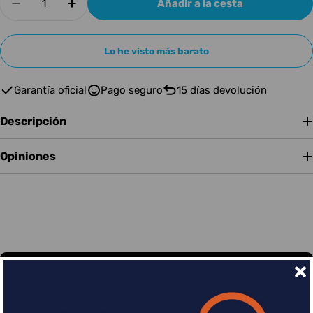
Añadir a la cesta
Disminuir cantidad para SEYMOUR DUNCAN S
Aumentar cantidad para SEYMOUR D
Lo he visto más barato
Garantía oficial
Pago seguro
15 días devolución
Descripción
Opiniones
Financia tus compras con Sequra
Divide en 3 sin coste o hasta en 18 meses por una