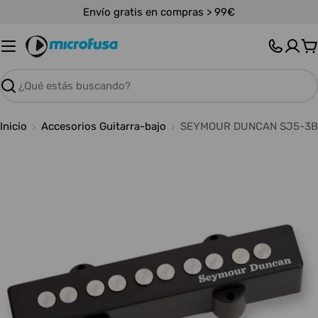
Saltar
Envío gratis en compras > 99€
al
contenido
C
Buscar
Inicio
Accesorios Guitarra-bajo
SEYMOUR DUNCAN SJ5-3B
Abrir medios 0 en modal