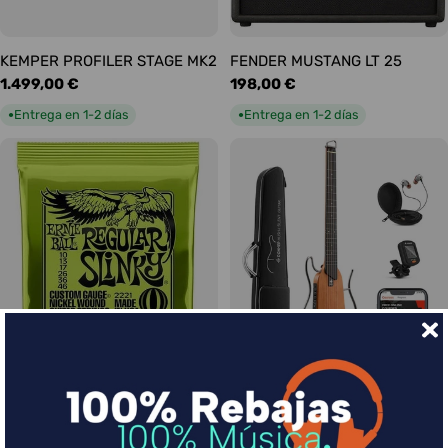
KEMPER PROFILER STAGE MK2
FENDER MUSTANG LT 25
Precio
1.499,00 €
Precio
198,00 €
habitual
habitual
Entrega en 1-2 días
Entrega en 1-2 días
●
●
Ernie Ball Juego Eléctrica
DONNER HUSH-I Silent Guitar
Slinky Regular 10-46
Caoba
Precio
9,00 €
Precio
339,00 €