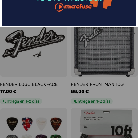
habitual
habitual
Entrega en 5-9 días
Entrega en 1-2 días
●
●
FENDER LOGO BLACKFACE
FENDER FRONTMAN 10G
Precio
17,00 €
Precio
88,00 €
habitual
habitual
Entrega en 1-2 días
Entrega en 1-2 días
●
●