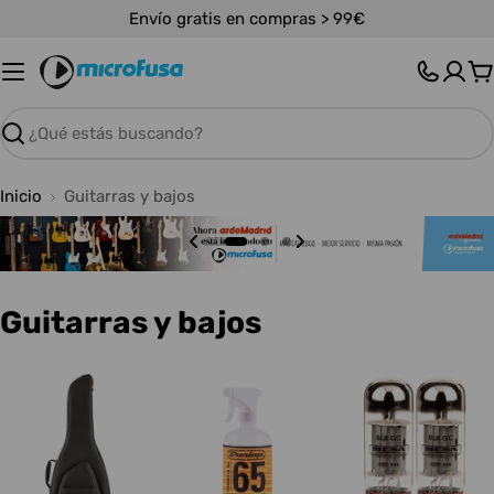
Saltar
Envío gratis en compras > 99€
al
contenido
C
Buscar
Inicio
Guitarras y bajos
C
Guitarras y bajos
o
l
e
c