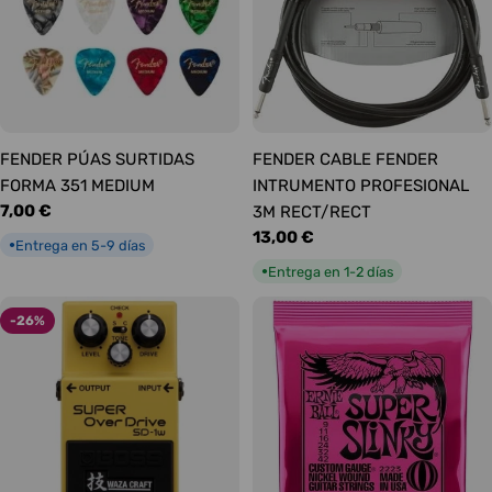
FENDER PÚAS SURTIDAS
FENDER CABLE FENDER
FORMA 351 MEDIUM
INTRUMENTO PROFESIONAL
Precio
7,00 €
3M RECT/RECT
habitual
Precio
13,00 €
Entrega en 5-9 días
●
habitual
Entrega en 1-2 días
●
-26%