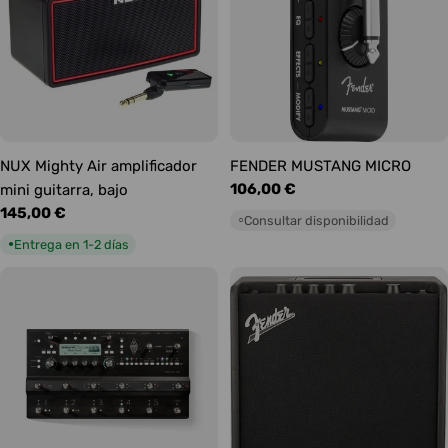
NUX Mighty Air amplificador
FENDER MUSTANG MICRO
Precio
106,00 €
mini guitarra, bajo
habitual
Precio
145,00 €
Consultar disponibilidad
○
habitual
Entrega en 1-2 días
●