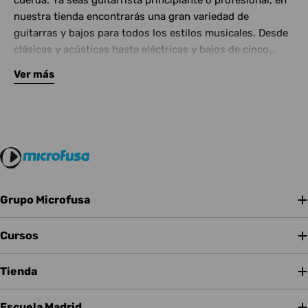
cuerda. Ya seas guitarrista principiante o profesional, en
nuestra tienda encontrarás una gran variedad de
guitarras y bajos para todos los estilos musicales. Desde
clásicas y acústicas hasta eléctricas y bajos de cinco
cuerdas, contamos con las mejores marcas del mercado.
Ver más
Complementa tu instrumento con amplificadores de
calidad y una amplia gama de efectos para crear tu propio
sonido.
Grupo Microfusa
Cursos
Tienda
Escuela Madrid