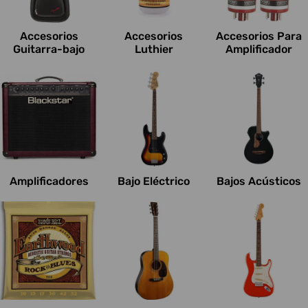
c
i
Accesorios
Accesorios
Accesorios Para
o
Guitarra-bajo
Luthier
Amplificador
n
e
s
:
Amplificadores
Bajo Eléctrico
Bajos Acústicos