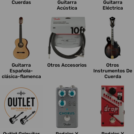
Cuerdas
Guitarra
Guitarra
Acústica
Eléctrica
Guitarra
Otros Accesorios
Otros
Española-
Instrumentos De
clásica-flamenca
Cuerda
Outlet Go!guitar
Pedales Y
Pedales Y