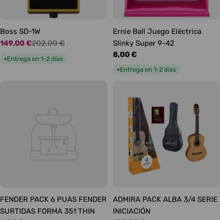
Boss SD-1W
Ernie Ball Juego Eléctrica
149,00 €
202,00 €
Slinky Super 9-42
Precio
Precio
Precio
8,00 €
de
habitual
Entrega en 1-2 días
●
habitual
oferta
Entrega en 1-2 días
●
FENDER PACK 6 PUAS FENDER
ADMIRA PACK ALBA 3/4 SERIE
SURTIDAS FORMA 351 THIN
INICIACIÓN