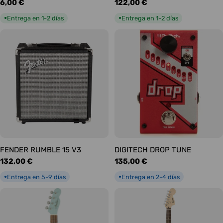
Precio
6,00 €
Precio
122,00 €
habitual
habitual
Entrega en 1-2 días
Entrega en 1-2 días
●
●
FENDER RUMBLE 15 V3
DIGITECH DROP TUNE
Precio
132,00 €
Precio
135,00 €
habitual
habitual
Entrega en 5-9 días
Entrega en 2-4 días
●
●