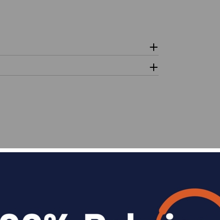
n
Divide en 3 sin coste o hasta en 18 meses p