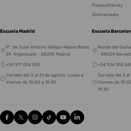
Freeaudilibrary
Zentralmedia
Escuela Madrid
Escuela Barcelo
Pº. de Juan Antonio Vallejo-Nájera Botas,
Ronda del Guina
59, Arganzuela - 28005 Madrid
- 08024 Barcel
+34 917 024 592
+34 934 353 68
Cerrado del 3 al 21 de agosto. Lunes a
Cerrado del 3 al
Viernes de 10:00 a 19:30
Viernes de 10:00
19:30
Facebook
X (Twitter)
Instagram
tiktok
YouTube
Translation missing: es.g