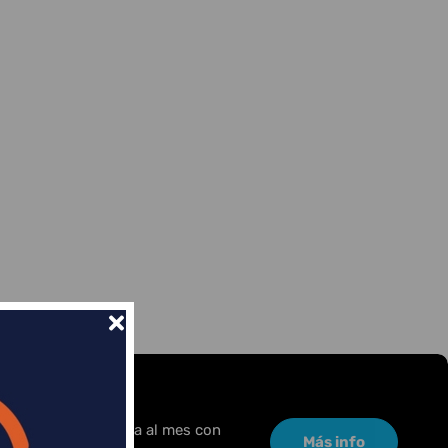
or una pequeña cuota al mes con
Más info