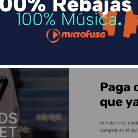
Sequra
Paga 
que y
Convierte tu equ
comprar en Micro