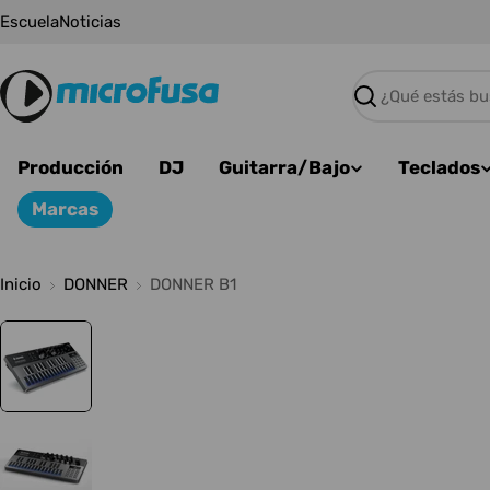
Saltar
Escuela
Noticias
al
contenido
Buscar
Producción
DJ
Guitarra/Bajo
Teclados
Marcas
Inicio
DONNER
DONNER B1