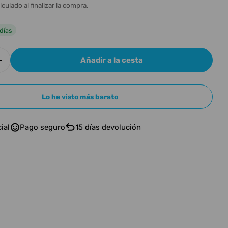
n
l
lculado al finalizar la compra.
días
Añadir a la cesta
r cantidad para DONNER B1
Aumentar cantidad para DONNER B1
Lo he visto más barato
n modal
ial
Pago seguro
15 días devolución