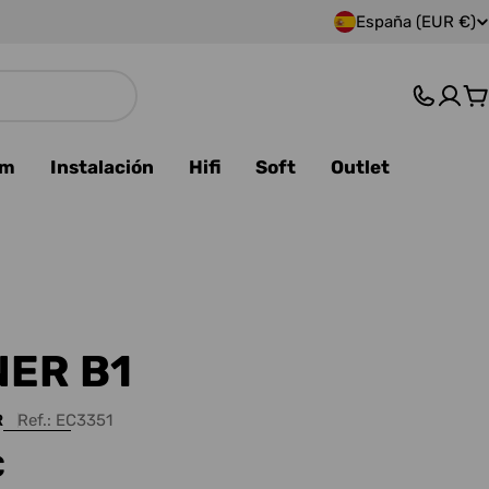
España (EUR €)
P
a
C
í
s
am
Instalación
Hifi
Soft
Outlet
/
r
e
g
ER B1
i
R
Ref.:
EC3351
ó
€