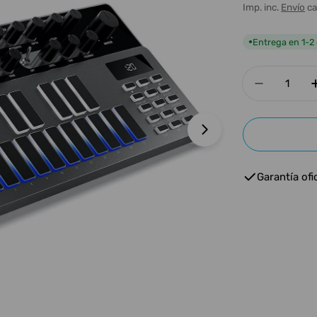
habitua
Imp. inc.
Envío
ca
Entrega en 1-2 
●
Cantidad
Disminui
Abrir medios 1 e
Garantía ofic