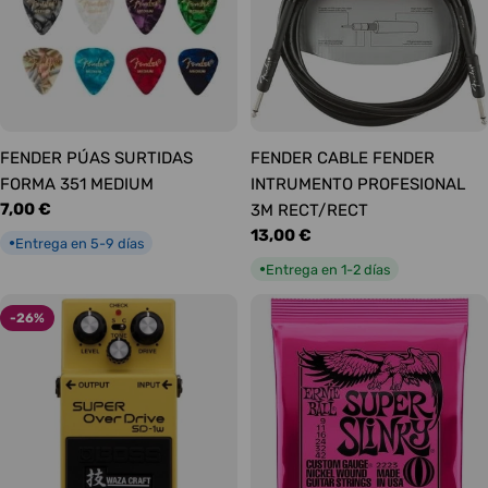
FENDER PÚAS SURTIDAS
FENDER CABLE FENDER
FORMA 351 MEDIUM
INTRUMENTO PROFESIONAL
Precio
7,00 €
3M RECT/RECT
habitual
Precio
13,00 €
Entrega en 5-9 días
●
habitual
Entrega en 1-2 días
●
-26%