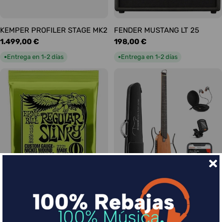
KEMPER PROFILER STAGE MK2
FENDER MUSTANG LT 25
Precio
1.499,00 €
Precio
198,00 €
habitual
habitual
Entrega en 1-2 días
Entrega en 1-2 días
●
●
Ernie Ball Juego Eléctrica
DONNER HUSH-I Silent Guitar
Slinky Regular 10-46
Caoba
Precio
9,00 €
Precio
339,00 €