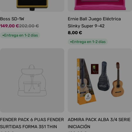
Boss SD-1W
Ernie Ball Juego Eléctrica
149,00 €
202,00 €
Slinky Super 9-42
Precio
Precio
Precio
8,00 €
de
habitual
Entrega en 1-2 días
●
habitual
oferta
Entrega en 1-2 días
●
FENDER PACK 6 PUAS FENDER
ADMIRA PACK ALBA 3/4 SERIE
SURTIDAS FORMA 351 THIN
INICIACIÓN