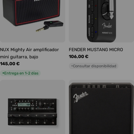
NUX Mighty Air amplificador
FENDER MUSTANG MICRO
Precio
106,00 €
mini guitarra, bajo
habitual
Precio
145,00 €
Consultar disponibilidad
○
habitual
Entrega en 1-2 días
●