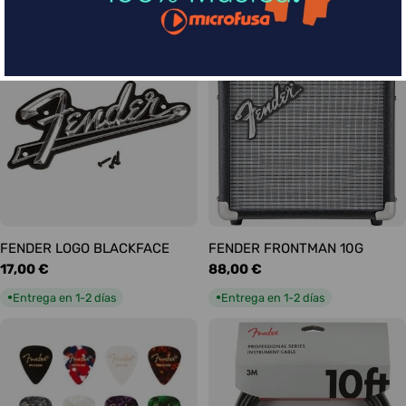
habitual
habitual
Entrega en 5-9 días
Entrega en 1-2 días
●
●
FENDER LOGO BLACKFACE
FENDER FRONTMAN 10G
Precio
17,00 €
Precio
88,00 €
habitual
habitual
Entrega en 1-2 días
Entrega en 1-2 días
●
●