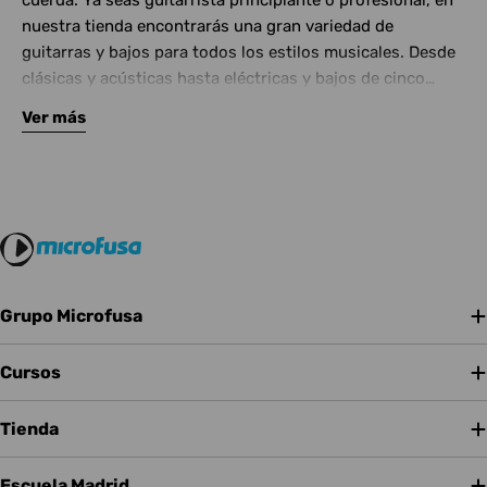
cuerda. Ya seas guitarrista principiante o profesional, en
nuestra tienda encontrarás una gran variedad de
guitarras y bajos para todos los estilos musicales. Desde
clásicas y acústicas hasta eléctricas y bajos de cinco
cuerdas, contamos con las mejores marcas del mercado.
Ver más
Complementa tu instrumento con amplificadores de
calidad y una amplia gama de efectos para crear tu propio
sonido.
Grupo Microfusa
Cursos
Tienda
Escuela Madrid