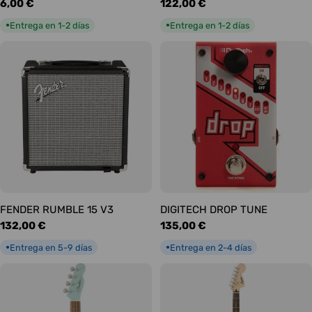
Precio
6,00 €
Precio
122,00 €
habitual
habitual
Entrega en 1-2 días
Entrega en 1-2 días
●
●
FENDER RUMBLE 15 V3
DIGITECH DROP TUNE
Precio
132,00 €
Precio
135,00 €
habitual
habitual
Entrega en 5-9 días
Entrega en 2-4 días
●
●