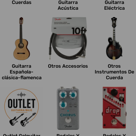
Cuerdas
Guitarra
Guitarra
Acústica
Eléctrica
Guitarra
Otros Accesorios
Otros
Española-
Instrumentos De
clásica-flamenca
Cuerda
Outlet Go!guitar
Pedales Y
Pedales Y