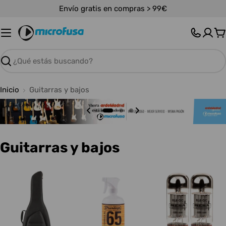
Saltar
Envío gratis en compras > 99€
al
contenido
C
Buscar
Inicio
Guitarras y bajos
C
Guitarras y bajos
o
l
e
c