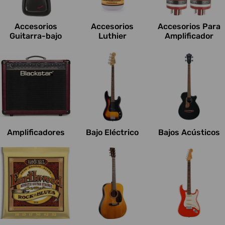
c
i
Accesorios
Accesorios
Accesorios Para
o
Guitarra-bajo
Luthier
Amplificador
n
e
s
:
Amplificadores
Bajo Eléctrico
Bajos Acústicos