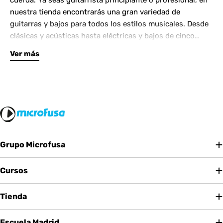
cuerda. Ya seas guitarrista principiante o profesional, en
nuestra tienda encontrarás una gran variedad de
guitarras y bajos para todos los estilos musicales. Desde
clásicas y acústicas hasta eléctricas y bajos de cinco
cuerdas, contamos con las mejores marcas del mercado.
Ver más
Complementa tu instrumento con amplificadores de
calidad y una amplia gama de efectos para crear tu propio
sonido.
Grupo Microfusa
Cursos
Tienda
Escuela Madrid