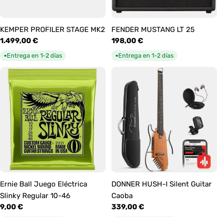
KEMPER PROFILER STAGE MK2
FENDER MUSTANG LT 25
Precio
1.499,00 €
Precio
198,00 €
habitual
habitual
Entrega en 1-2 días
Entrega en 1-2 días
●
●
Ernie Ball Juego Eléctrica
DONNER HUSH-I Silent Guitar
Slinky Regular 10-46
Caoba
Precio
9,00 €
Precio
339,00 €