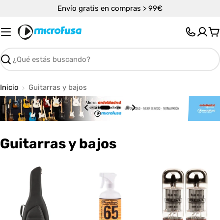
Saltar
Envío gratis en compras > 99€
al
contenido
C
Buscar
Inicio
Guitarras y bajos
C
Guitarras y bajos
o
l
e
c