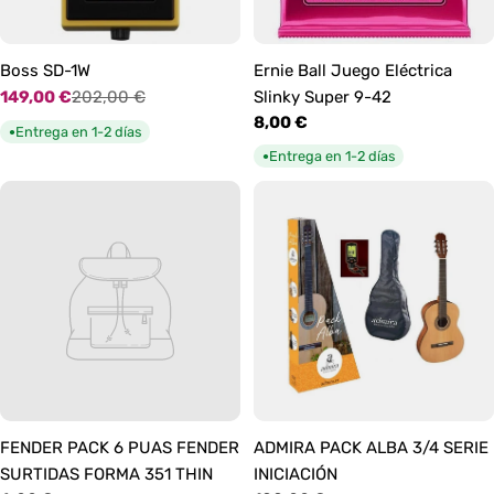
Boss SD-1W
Ernie Ball Juego Eléctrica
149,00 €
202,00 €
Slinky Super 9-42
Precio
Precio
Precio
8,00 €
de
habitual
Entrega en 1-2 días
●
habitual
oferta
Entrega en 1-2 días
●
FENDER PACK 6 PUAS FENDER
ADMIRA PACK ALBA 3/4 SERIE
SURTIDAS FORMA 351 THIN
INICIACIÓN