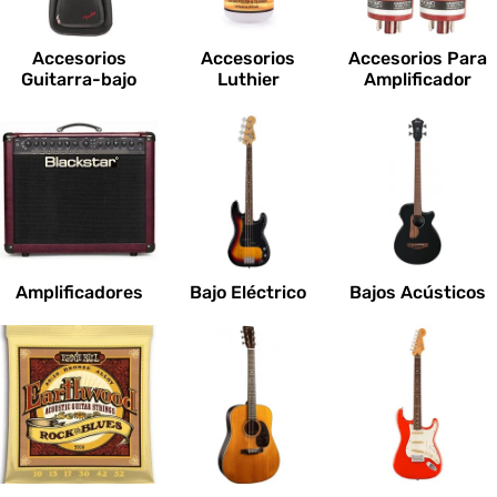
c
i
Accesorios
Accesorios
Accesorios Para
o
Guitarra-bajo
Luthier
Amplificador
n
e
s
:
Amplificadores
Bajo Eléctrico
Bajos Acústicos