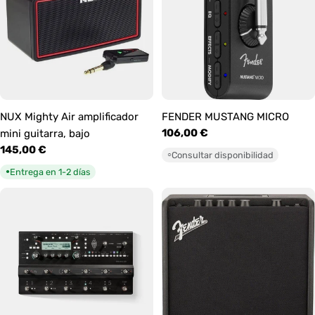
NUX Mighty Air amplificador
FENDER MUSTANG MICRO
Precio
106,00 €
mini guitarra, bajo
habitual
Precio
145,00 €
Consultar disponibilidad
○
habitual
Entrega en 1-2 días
●