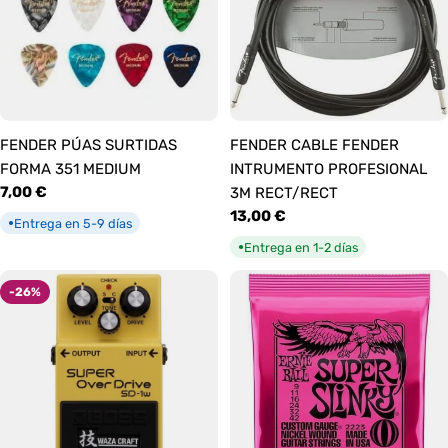
FENDER PÚAS SURTIDAS
FENDER CABLE FENDER
FORMA 351 MEDIUM
INTRUMENTO PROFESIONAL
Precio
7,00 €
3M RECT/RECT
habitual
Precio
13,00 €
Entrega en 5-9 días
●
habitual
Entrega en 1-2 días
●
-26%