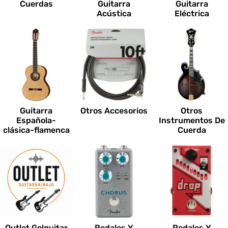
Cuerdas
Guitarra
Guitarra
Acústica
Eléctrica
Guitarra
Otros Accesorios
Otros
Española-
Instrumentos De
clásica-flamenca
Cuerda
Outlet Go!guitar
Pedales Y
Pedales Y