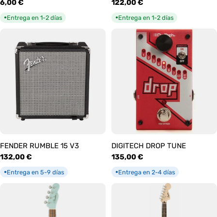
Precio
6,00 €
Precio
122,00 €
habitual
habitual
Entrega en 1-2 días
Entrega en 1-2 días
●
●
FENDER RUMBLE 15 V3
DIGITECH DROP TUNE
Precio
132,00 €
Precio
135,00 €
habitual
habitual
Entrega en 5-9 días
Entrega en 2-4 días
●
●