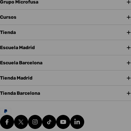
Grupo Microfusa
Cursos
Tienda
Escuela Madrid
Escuela Barcelona
Tienda Madrid
Tienda Barcelona
Métodos
de
pago
Facebook
X (Twitter)
Instagram
tiktok
YouTube
Translation missing: es.g