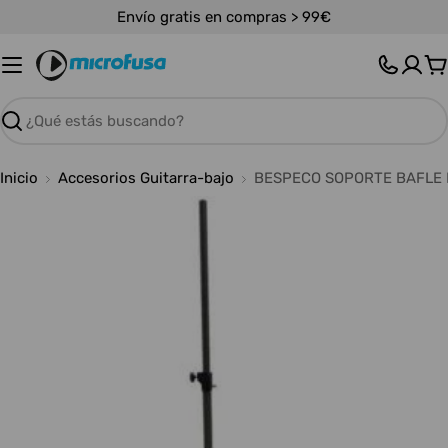
Saltar
Envío gratis en compras > 99€
al
contenido
C
Buscar
Inicio
Accesorios Guitarra-bajo
BESPECO SOPORTE BAFLE
Abrir medios 0 en modal