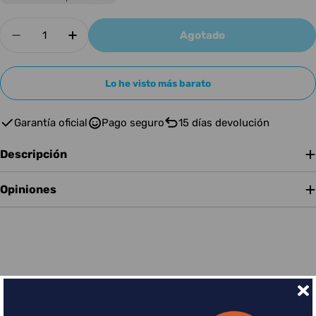
Cantidad
Agotado
Disminuir cantidad para BESPECO SOPORTE 
Aumentar cantidad para BESPECO S
Lo he visto más barato
Garantía oficial
Pago seguro
15 días devolución
Descripción
Opiniones
Financia tus compras con Sequra